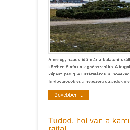
A meleg, napos idő már a balatoni szá
körében Siófok a legnépszerűbb. A forga
képest pedig 41 százalékos a növekedés
fürdővárosok és a népszerű strandok élen
Bővebben ...
Tudod, hol van a kami
rajta!