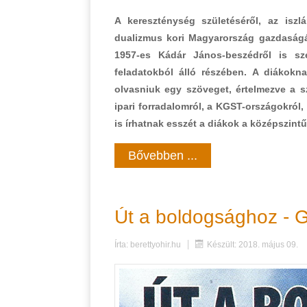
A kereszténység születéséről, az iszl
dualizmus kori Magyarország gazdaságáró
1957-es Kádár János-beszédről is sze
feladatokból álló részében. A diákokna
olvasniuk egy szöveget, értelmezve a sz
ipari forradalomról, a KGST-országokról, 
is írhatnak esszét a diákok a középszintű
Bővebben ...
Út a boldogsághoz - G
Írta:
berettyohir.hu
Készült: 2018. május 09.