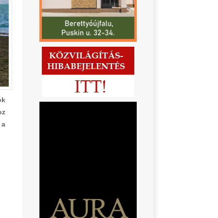
ók
oz
 a