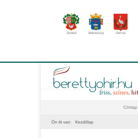
Címlap
Ön itt van:
Kezdőlap