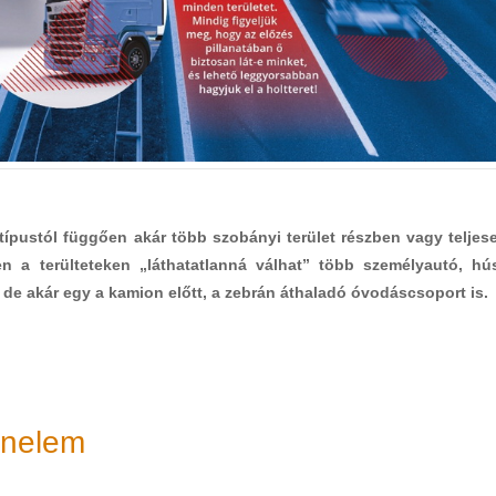
 típustól függően akár több szobányi terület részben vagy teljes
en a terülteteken „láthatatlanná válhat” több személyautó, hú
, de akár egy a kamion előtt, a zebrán áthaladó óvodáscsoport is.
énelem