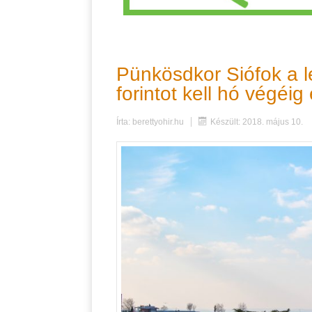
Pünkösdkor Siófok a le
forintot kell hó végéi
Írta:
berettyohir.hu
Készült: 2018. május 10.