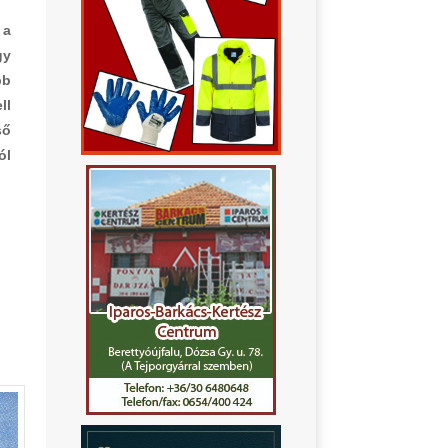
 a
gy
bb
ll
ső
ól