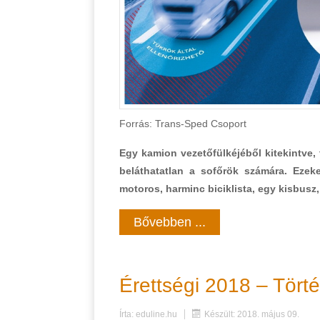
Forrás: Trans-Sped Csoport
Egy kamion vezetőfülkéjéből kitekintve,
beláthatatlan a sofőrök számára. Ezek
motoros, harminc biciklista, egy kisbusz
Bővebben ...
Érettségi 2018 – Tört
Írta:
eduline.hu
Készült: 2018. május 09.