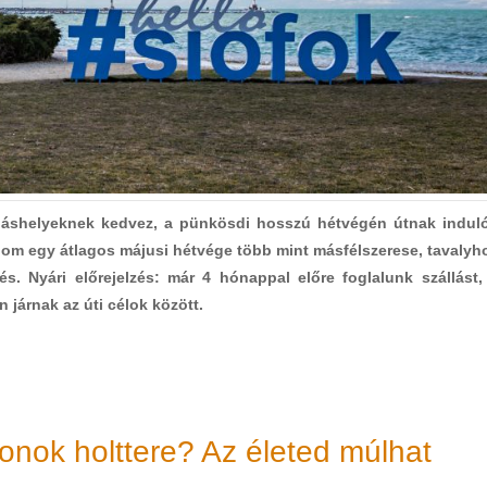
lláshelyeknek kedvez, a pünkösdi hosszú hétvégén útnak indul
lom egy átlagos májusi hétvége több mint másfélszerese, tavalyh
. Nyári előrejelzés: már 4 hónappal előre foglalunk szállást,
 járnak az úti célok között.
onok holttere? Az életed múlhat