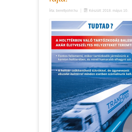
Írta:
berettyohir.hu
Készült: 2018. május 10.