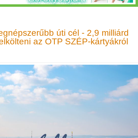
gnépszerűbb úti cél - 2,9 milliárd
g elkölteni az OTP SZÉP-kártyákról