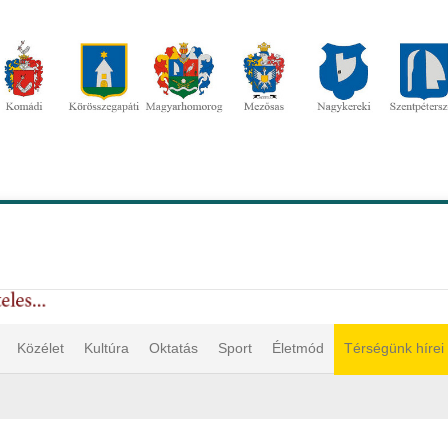
Közélet
Kultúra
Oktatás
Sport
Életmód
Térségünk hírei