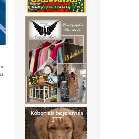
en
sz