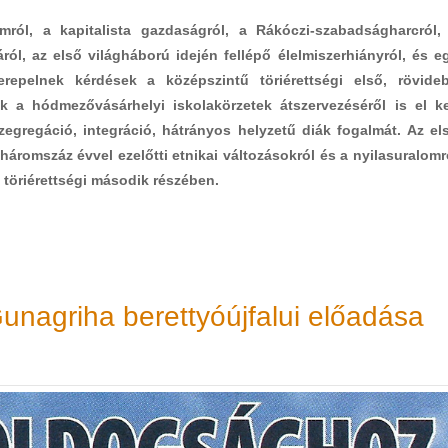
ámról, a kapitalista gazdaságról, a Rákóczi-szabadságharcról,
l, az első világháború idején fellépő élelmiszerhiányról, és e
repelnek kérdések a középszintű töriérettségi első, rövide
k a hódmezővásárhelyi iskolakörzetek átszervezéséről is el ke
egregáció, integráció, hátrányos helyzetű diák fogalmát. Az el
háromszáz évvel ezelőtti etnikai változásokról és a nyilasuralomr
 töriérettségi második részében.
unagriha berettyóújfalui előadása