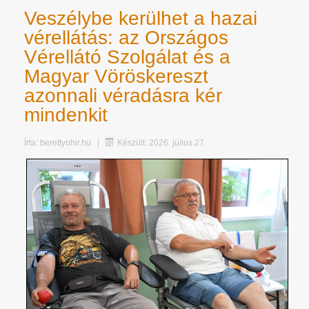
Veszélybe kerülhet a hazai
vérellátás: az Országos
Vérellátó Szolgálat és a
Magyar Vöröskereszt
azonnali véradásra kér
mindenkit
Írta:
berettyohir.hu
Készült: 2026. július 27.