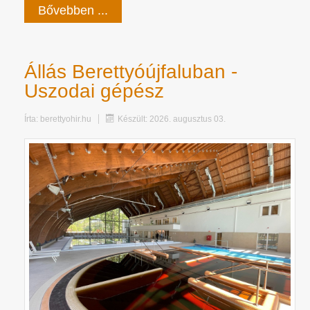
Bővebben ...
Állás Berettyóújfaluban -
Uszodai gépész
Írta:
berettyohir.hu
Készült: 2026. augusztus 03.