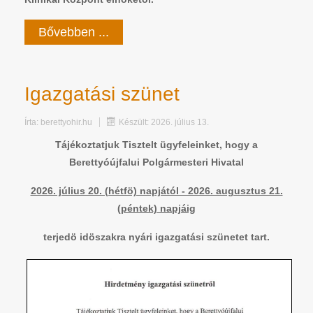
Bővebben ...
Igazgatási szünet
Írta:
berettyohir.hu
Készült: 2026. július 13.
Tájékoztatjuk Tisztelt ügyfeleinket, hogy a
Berettyóújfalui Polgármesteri Hivatal
2026. július 20. (hétfö) napjától - 2026. augusztus 21.
(péntek) napjáig
terjedö idöszakra nyári igazgatási szünetet tart.