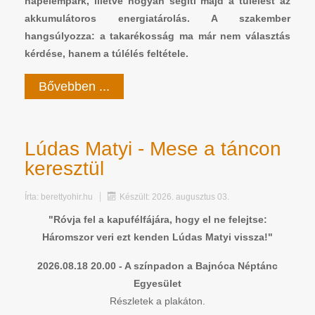
napelempark, illetve hogyan segíti majd a túlélést az
akkumulátoros energiatárolás. A szakember
hangsúlyozza: a takarékosság ma már nem választás
kérdése, hanem a túlélés feltétele.
Bővebben ...
Lúdas Matyi - Mese a táncon
keresztül
Írta:
berettyohir.hu
Készült: 2026. augusztus 03.
"Róvja fel a kapufélfájára, hogy el ne felejtse:
Háromszor veri ezt kenden Lúdas Matyi vissza!"
2026.08.18 20.00 - A színpadon a Bajnóca Néptánc
Egyesület
Részletek a plakáton.