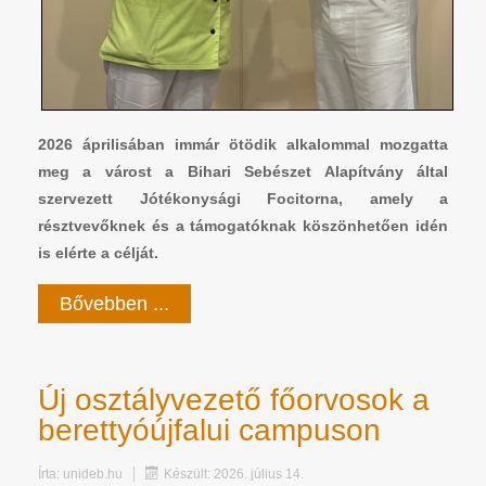
2026 áprilisában immár ötödik alkalommal mozgatta
meg a várost a Bihari Sebészet Alapítvány által
szervezett Jótékonysági Focitorna, amely a
résztvevőknek és a támogatóknak köszönhetően idén
is elérte a célját.
Bővebben ...
Új osztályvezető főorvosok a
berettyóújfalui campuson
Írta:
unideb.hu
Készült: 2026. július 14.