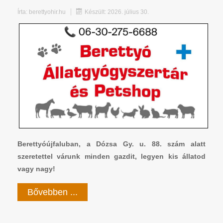
Írta:
berettyohir.hu
Készült: 2026. július 30.
Berettyóújfaluban, a Dózsa Gy. u. 88. szám alatt
szeretettel várunk minden gazdit, legyen kis állatod
vagy nagy!
Bővebben ...