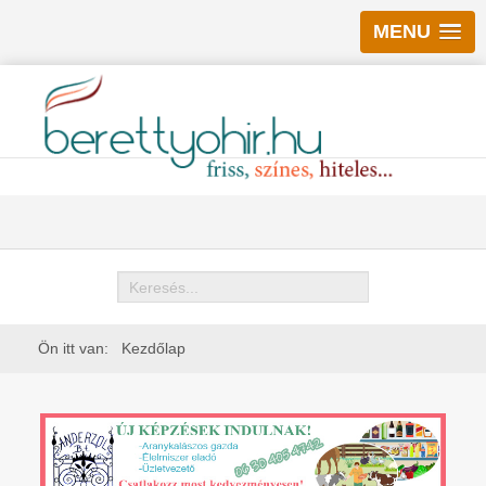
MENU
Keresés
Ön itt van:
Kezdőlap