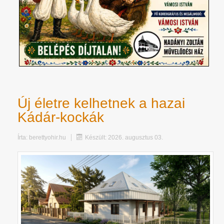
Új életre kelhetnek a hazai
Kádár-kockák
Írta:
berettyohir.hu
Készült: 2026. augusztus 03.