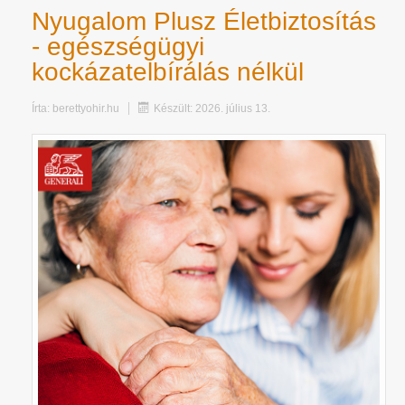
Nyugalom Plusz Életbiztosítás
- egészségügyi
kockázatelbírálás nélkül
Írta:
berettyohir.hu
Készült: 2026. július 13.