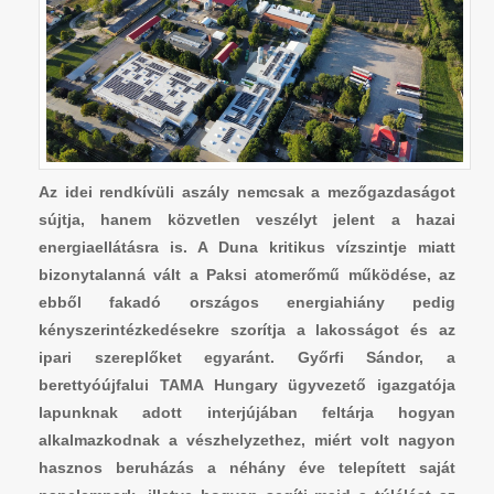
Az idei rendkívüli aszály nemcsak a mezőgazdaságot
sújtja, hanem közvetlen veszélyt jelent a hazai
energiaellátásra is. A Duna kritikus vízszintje miatt
bizonytalanná vált a Paksi atomerőmű működése, az
ebből fakadó országos energiahiány pedig
kényszerintézkedésekre szorítja a lakosságot és az
ipari szereplőket egyaránt. Győrfi Sándor, a
berettyóújfalui TAMA Hungary ügyvezető igazgatója
lapunknak adott interjújában feltárja hogyan
alkalmazkodnak a vészhelyzethez, miért volt nagyon
hasznos beruházás a néhány éve telepített saját