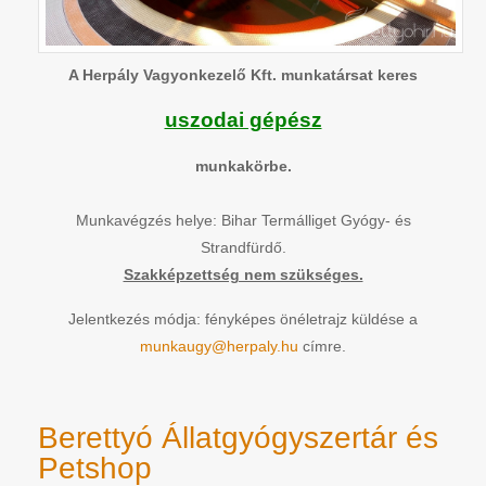
A Herpály Vagyonkezelő Kft. munkatársat keres
uszodai gépész
munkakörbe.
Munkavégzés helye: Bihar Termálliget Gyógy- és
Strandfürdő.
Szakképzettség nem szükséges.
Jelentkezés módja: fényképes önéletrajz küldése a
munkaugy@herpaly.hu
címre.
Berettyó Állatgyógyszertár és
Petshop