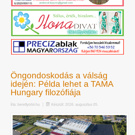
Öngondoskodás a válság
idején: Példa lehet a TAMA
Hungary filozófiája
Írta:
berettyohir.hu
Készült: 2026. augusztus 05.