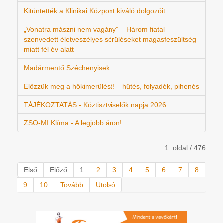
Kitüntették a Klinikai Központ kiváló dolgozóit
„Vonatra mászni nem vagány” – Három fiatal
szenvedett életveszélyes sérüléseket magasfeszültség
miatt fél év alatt
Madármentő Széchenyisek
Előzzük meg a hőkimerülést! – hűtés, folyadék, pihenés
TÁJÉKOZTATÁS - Köztisztviselők napja 2026
ZSO-MI Klíma - A legjobb áron!
1. oldal / 476
Első
Előző
1
2
3
4
5
6
7
8
9
10
Tovább
Utolsó