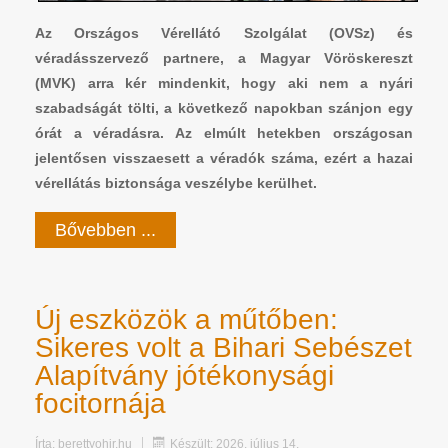
Az Országos Vérellátó Szolgálat (OVSz) és
véradásszervező partnere, a Magyar Vöröskereszt
(MVK) arra kér mindenkit, hogy aki nem a nyári
szabadságát tölti, a következő napokban szánjon egy
órát a véradásra. Az elmúlt hetekben országosan
jelentősen visszaesett a véradók száma, ezért a hazai
vérellátás biztonsága veszélybe kerülhet.
Bővebben ...
Új eszközök a műtőben:
Sikeres volt a Bihari Sebészet
Alapítvány jótékonysági
focitornája
Írta:
berettyohir.hu
Készült: 2026. július 14.