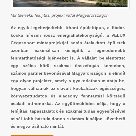
Mintaértékű felújítási projekt indul Magyarországon
Az egyik legelterjedtebb itthoni épülettípus, a Kádár-
kocka híresen rossz energiahatékonyságú, a VELUX
Cégcsoport mintaprojektjei során átalakított épületek
azonban maximálisan kielégítik a legmodernebb
fenntarthatósági igényeket is. A vállalat bejelentette:
egy széles körű szakmai összefogás keretében,
számos partner bevonásával Magyarországon is elindít
egy olyan projektet, amely a gyakorlatban mutatja be,
hogyan válhatnak az elavult kockaházak egészséges,
környezettudatos és alacsony fenntartási költségű
családi otthonokká. Az együttműködés célja, hogy a
felújítási tapasztalatok és szakmai tudás egyesítésével
minél több háztulajdonos számára kínáljon követhető
és megvalósítható mintát.