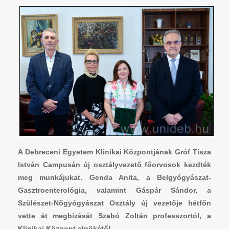
A Debreceni Egyetem Klinikai Központjának Gróf Tisza
István Campusán új osztályvezető főorvosok kezdték
meg munkájukat. Genda Anita, a Belgyógyászat-
Gasztroenterológia, valamint Gáspár Sándor, a
Szülészet-Nőgyógyászat Osztály új vezetője hétfőn
vette át megbízását Szabó Zoltán professzortól, a
Klinikai Központ elnökétől.