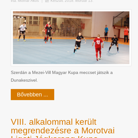
Írta:
Molnár Ákos
Készült: 2018. február 13.
Szerdán a Mezei-Vill Magyar Kupa meccset játszik a
Dunakeszivel.
Bővebben ...
VIII. alkalommal került
megrendezésre a Morotvai