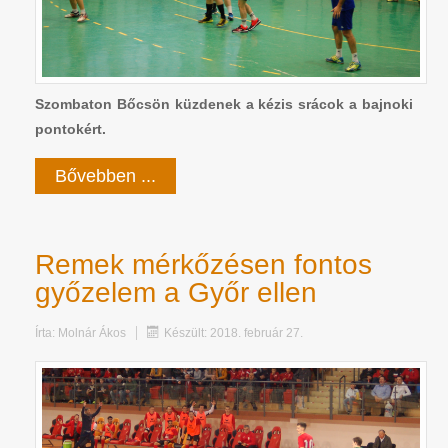
Szombaton Bőcsön küzdenek a kézis srácok a bajnoki
pontokért.
Bővebben ...
Remek mérkőzésen fontos
győzelem a Győr ellen
Írta:
Molnár Ákos
Készült: 2018. február 27.