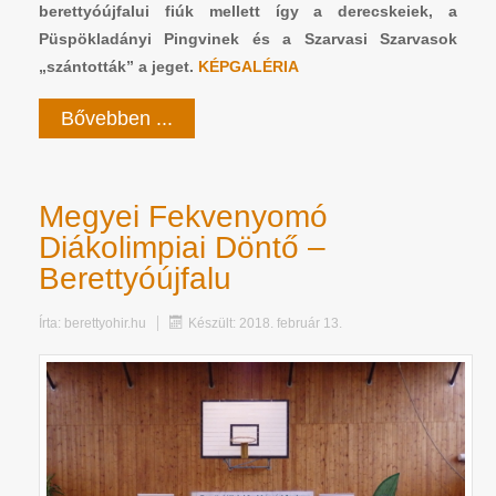
berettyóújfalui fiúk mellett így a derecskeiek, a
Püspökladányi Pingvinek és a Szarvasi Szarvasok
„szántották” a jeget.
KÉPGALÉRIA
Bővebben ...
Megyei Fekvenyomó
Diákolimpiai Döntő –
Berettyóújfalu
Írta:
berettyohir.hu
Készült: 2018. február 13.