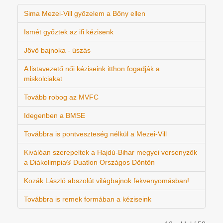
Sima Mezei-Vill győzelem a Bőny ellen
Ismét győztek az ifi kézisenk
Jövő bajnoka - úszás
A listavezető női kéziseink itthon fogadják a
miskolciakat
Tovább robog az MVFC
Idegenben a BMSE
Továbbra is pontveszteség nélkül a Mezei-Vill
Kiválóan szerepeltek a Hajdú-Bihar megyei versenyzők
a Diákolimpia® Duatlon Országos Döntőn
Kozák László abszolút világbajnok fekvenyomásban!
Továbbra is remek formában a kéziseink