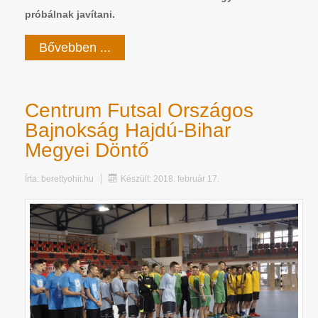
próbálnak javítani.
Bővebben ...
Centrum Futsal Országos
Bajnokság Hajdú-Bihar
Megyei Döntő
Írta:
berettyohir.hu
Készült: 2018. február 17.