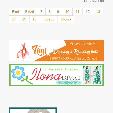
12. oldal / 58
Első
Előző
7
8
9
10
11
12
13
14
15
16
Tovább
Utolsó