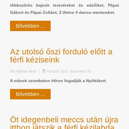
többszörös bajnok testvéreket és edzőiket, Pápai
Gábort és Pápai Zoltánt, 3 illetve 4 danos mestereket.
Bővebben ...
Az utolsó őszi forduló előtt a
férfi kéziseink
Írta:
Molnár Ákos
Készült: 2017. december 16.
A srácok szombaton itthon fogadják a Nyírbátort.
Bővebben ...
Öt idegenbeli meccs után újra
itthon játszik a férfi kézilabda