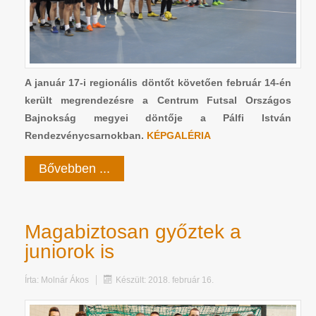
A január 17-i regionális döntőt követően február 14-én
került megrendezésre a Centrum Futsal Országos
Bajnokság megyei döntője a Pálfi István
Rendezvénycsarnokban.
KÉPGALÉRIA
Bővebben ...
Magabiztosan győztek a
juniorok is
Írta:
Molnár Ákos
Készült: 2018. február 16.