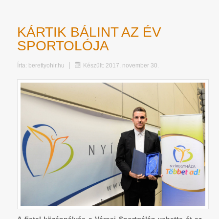
KÁRTIK BÁLINT AZ ÉV
SPORTOLÓJA
Írta:
berettyohir.hu
Készült: 2017. november 30.
A fiatal középpályás a Városi Sportgálán vehette át az