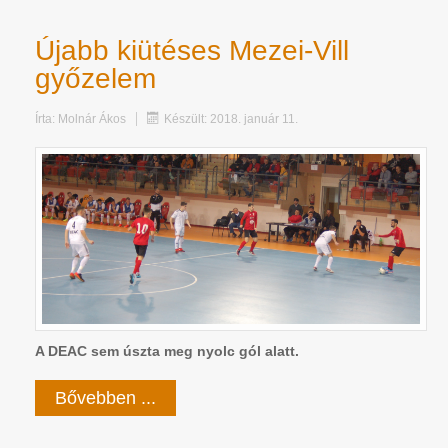
Újabb kiütéses Mezei-Vill
győzelem
Írta:
Molnár Ákos
Készült: 2018. január 11.
A DEAC sem úszta meg nyolc gól alatt.
Bővebben ...