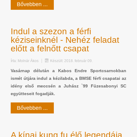
Bővebben ...
Indul a szezon a férfi
kéziseinknél - Nehéz feladat
előtt a felnőtt csapat
Írta:
Molnár Ákos
Készült: 2018. február 09.
Vasárnap délután a Kabos Endre Sportcsarnokban
ismét útjára indul a kézilabda, a BMSE férfi csapatai az
idény első meccsén a Juhász `99 Füzesabonyi SC
együtteseit fogadják.
Bővebben ...
A kínai kung fu élő legendája