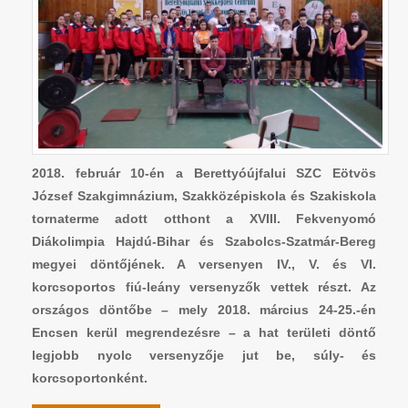
2018. február 10-én a Berettyóújfalui SZC Eötvös
József Szakgimnázium, Szakközépiskola és Szakiskola
tornaterme adott otthont a XVIII. Fekvenyomó
Diákolimpia Hajdú-Bihar és Szabolcs-Szatmár-Bereg
megyei döntőjének. A versenyen IV., V. és VI.
korcsoportos fiú-leány versenyzők vettek részt. Az
országos döntőbe – mely 2018. március 24-25.-én
Encsen kerül megrendezésre – a hat területi döntő
legjobb nyolc versenyzője jut be, súly- és
korcsoportonként.