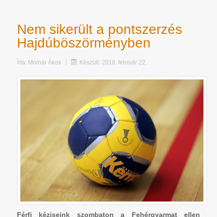
Nem sikerült a pontszerzés
Hajdúböszörményben
Írta:
Molnár Ákos
Készült: 2018. február 22.
Férfi kéziseink szombaton a Fehérgyarmat ellen