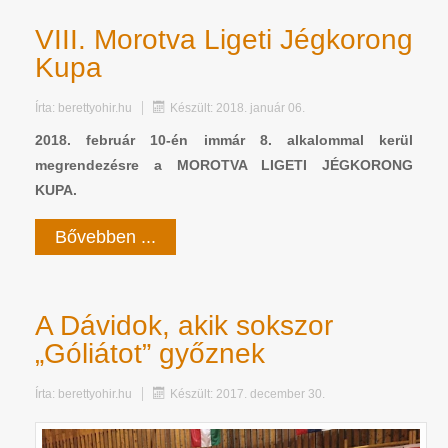
VIII. Morotva Ligeti Jégkorong
Kupa
Írta:
berettyohir.hu
Készült: 2018. január 06.
2018. február 10-én immár 8. alkalommal kerül
megrendezésre a MOROTVA LIGETI JÉGKORONG
KUPA.
Bővebben ...
A Dávidok, akik sokszor
„Góliátot” győznek
Írta:
berettyohir.hu
Készült: 2017. december 30.