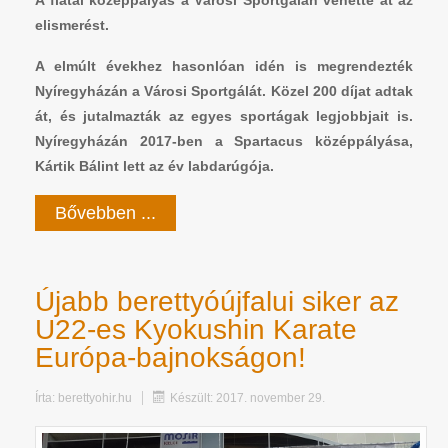
elismerést.
A elmúlt évekhez hasonlóan idén is megrendezték
Nyíregyházán a Városi Sportgálát. Közel 200 díjat adtak
át, és jutalmazták az egyes sportágak legjobbjait is.
Nyíregyházán 2017-ben a Spartacus középpályása,
Kártik Bálint lett az év labdarúgója.
Bővebben ...
Újabb berettyóújfalui siker az
U22-es Kyokushin Karate
Európa-bajnokságon!
Írta:
berettyohir.hu
Készült: 2017. november 29.