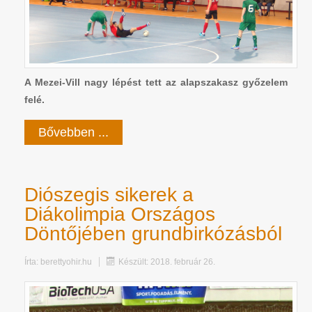
A Mezei-Vill nagy lépést tett az alapszakasz győzelem
felé.
Bővebben ...
Diószegis sikerek a
Diákolimpia Országos
Döntőjében grundbirkózásból
Írta:
berettyohir.hu
Készült: 2018. február 26.