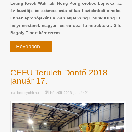
Leung Kwok Wah, aki Hong Kong örökös bajnoka, az
év küzdője és számos más stílus tiszteletbeli elnöke.
Ennek apropójaként a Wah Ngai Wing Chunk Kung Fu
helyi mesterét, magyar- és európai főinstruktorát, Sifu
Bagoly Tibort kérdeztem.
Bővebben ...
CEFU Területi Döntő 2018.
január 17.
Írta:
berettyohir.hu
Készült: 2018. január 21.