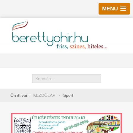
MENU
Keresés
Ön itt van:
KEZDŐLAP
Sport