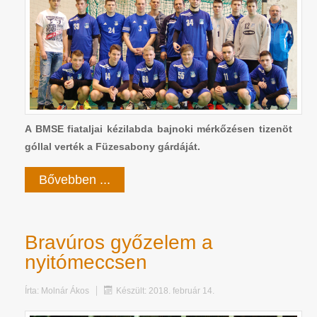
A BMSE fiataljai kézilabda bajnoki mérkőzésen tizenöt
góllal verték a Füzesabony gárdáját.
Bővebben ...
Bravúros győzelem a
nyitómeccsen
Írta:
Molnár Ákos
Készült: 2018. február 14.