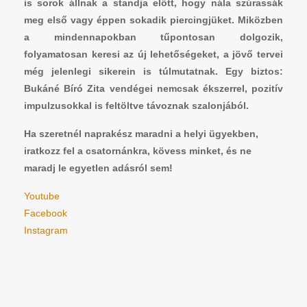
is sorok állnak a standja előtt, hogy nála szúrassák
meg első vagy éppen sokadik piercingjüket. Miközben
a mindennapokban tűpontosan dolgozik,
folyamatosan keresi az új lehetőségeket, a jövő tervei
még jelenlegi sikerein is túlmutatnak. Egy biztos:
Bukáné Bíró Zita vendégei nemcsak ékszerrel, pozitív
impulzusokkal is feltöltve távoznak szalonjából.
Ha szeretnél naprakész maradni a helyi ügyekben,
iratkozz fel a csatornánkra, kövess minket, és ne
maradj le egyetlen adásról sem!
Youtube
Facebook
Instagram