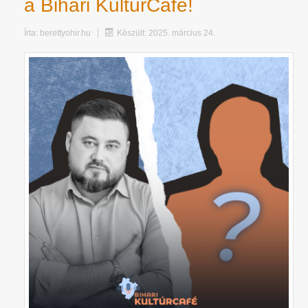
a Bihari KultúrCafé!
Írta:
berettyohir.hu
Készült: 2025. március 24.