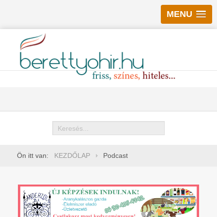
MENU
Keresés
Ön itt van:
KEZDŐLAP
Podcast