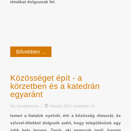
témákat dolgoznak fel.
Bővebben ...
Közösséget épít - a
körzetben és a katedrán
egyaránt
Írta:
berettyohir.hu
Készült: 2025. november 14.
Ismeri a fiatalok nyelvét, érti a közösség ritmusát, és
szívvel-lélekkel dolgozik azért, hogy településünk egy
jobb hely legyen. Tanár, aki nemcsak tanít, hanem