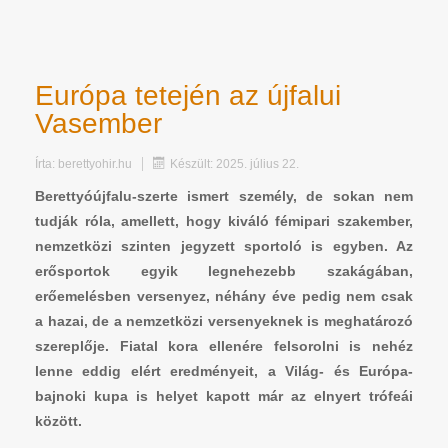
Európa tetején az újfalui
Vasember
Írta:
berettyohir.hu
Készült: 2025. július 22.
Berettyóújfalu-szerte ismert személy, de sokan nem
tudják róla, amellett, hogy kiváló fémipari szakember,
nemzetközi szinten jegyzett sportoló is egyben. Az
erősportok egyik legnehezebb szakágában,
erőemelésben versenyez, néhány éve pedig nem csak
a hazai, de a nemzetközi versenyeknek is meghatározó
szereplője. Fiatal kora ellenére felsorolni is nehéz
lenne eddig elért eredményeit, a Világ- és Európa-
bajnoki kupa is helyet kapott már az elnyert trófeái
között.