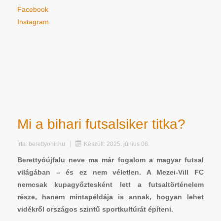
Facebook
Instagram
Mi a bihari futsalsiker titka?
Írta:
berettyohir.hu
Készült: 2025. június 06.
Berettyóújfalu neve ma már fogalom a magyar futsal
világában – és ez nem véletlen. A Mezei-Vill FC
nemcsak kupagyőztesként lett a futsaltörténelem
része, hanem mintapéldája is annak, hogyan lehet
vidékről országos szintű sportkultúrát építeni.