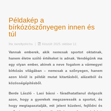
Példakép a
bírkózószőnyegen innen és
túl
Írta:
berettyohir.hu
Készült: 2025. október 12.
Vannak emberek, akik nemcsak sportot oktatnak,
hanem életre szóló értékeket is adnak. Vendégünk ma
egy olyan ember, akinek a neve fogalom a vármegyei
bírkózás világában – nemcsak a szőnyegen, hanem
azon kívül is példát mutat kitartásból, alázatból és
közösségépítésből.
Berde László - Laci bácsi - fáradhatatlanul dolgozik
azon, hogy a gyerekek megszeressék a sportot, és
hogy megtapasztalják, mit jelent küzdeni, fejlődni és