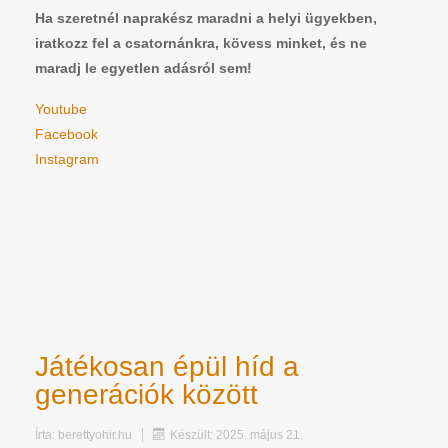
Ha szeretnél naprakész maradni a helyi ügyekben,
iratkozz fel a csatornánkra, kövess minket, és ne
maradj le egyetlen adásról sem!
Youtube
Facebook
Instagram
Játékosan épül híd a
generációk között
Írta:
berettyohir.hu
Készült: 2025. május 21.