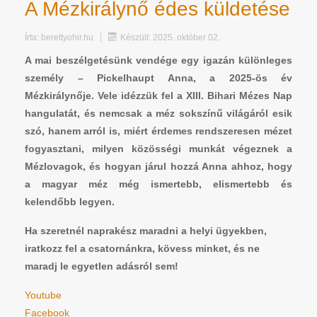
A Mézkirálynő édes küldetése
Írta:
berettyohir.hu
Készült: 2025. október 02.
A mai beszélgetésünk vendége egy igazán különleges
személy – Pickelhaupt Anna, a 2025-ös év
Mézkirálynője. Vele idézzük fel a XIII. Bihari Mézes Nap
hangulatát, és nemcsak a méz sokszínű világáról esik
szó, hanem arról is, miért érdemes rendszeresen mézet
fogyasztani, milyen közösségi munkát végeznek a
Mézlovagok, és hogyan járul hozzá Anna ahhoz, hogy
a magyar méz még ismertebb, elismertebb és
kelendőbb legyen.
Ha szeretnél naprakész maradni a helyi ügyekben,
iratkozz fel a csatornánkra, kövess minket, és ne
maradj le egyetlen adásról sem!
Youtube
Facebook