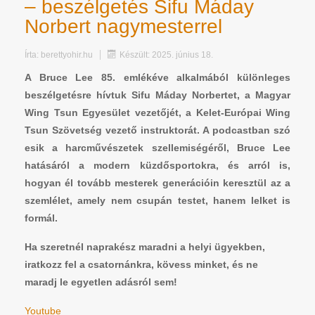
– beszélgetés Sifu Máday
Norbert nagymesterrel
Írta:
berettyohir.hu
Készült: 2025. június 18.
A Bruce Lee 85. emlékéve alkalmából különleges
beszélgetésre hívtuk Sifu Máday Norbertet, a Magyar
Wing Tsun Egyesület vezetőjét, a Kelet-Európai Wing
Tsun Szövetség vezető instruktorát. A podcastban szó
esik a harcművészetek szellemiségéről, Bruce Lee
hatásáról a modern küzdősportokra, és arról is,
hogyan él tovább mesterek generációin keresztül az a
szemlélet, amely nem csupán testet, hanem lelket is
formál.
Ha szeretnél naprakész maradni a helyi ügyekben,
iratkozz fel a csatornánkra, kövess minket, és ne
maradj le egyetlen adásról sem!
Youtube