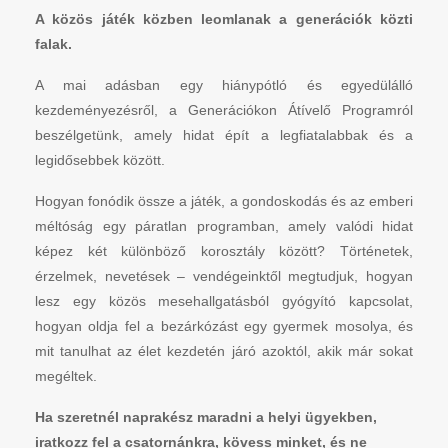
A közös játék közben leomlanak a generációk közti
falak.
A mai adásban egy hiánypótló és egyedülálló
kezdeményezésről, a Generációkon Átívelő Programról
beszélgetünk, amely hidat épít a legfiatalabbak és a
legidősebbek között.
Hogyan fonódik össze a játék, a gondoskodás és az emberi
méltóság egy páratlan programban, amely valódi hidat
képez két különböző korosztály között? Történetek,
érzelmek, nevetések – vendégeinktől megtudjuk, hogyan
lesz egy közös mesehallgatásból gyógyító kapcsolat,
hogyan oldja fel a bezárkózást egy gyermek mosolya, és
mit tanulhat az élet kezdetén járó azoktól, akik már sokat
megéltek.
Ha szeretnél naprakész maradni a helyi ügyekben,
iratkozz fel a csatornánkra, kövess minket, és ne