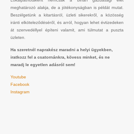
Lokálpatriótaként nemcsak a bihari gazdasági élet
meghatározó alakja, de a jótékonyságban is példát mutat.
Beszélgetünk a kitartásról, üzleti sikerekről, a közösség
iránti elköteleződéséről, és arról, hogyan lehet évtizedeken
át szenvedéllyel építeni valamit, ami túlmutat a puszta
üzleten.
Ha szeretnél naprakész maradni a helyi ügyekben,
iratkozz fel a csatornánkra, kövess minket, és ne
maradj le egyetlen adásról sem!
Youtube
Facebook
Instagram