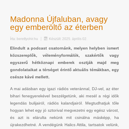
Madonna Újfaluban, avagy
egy emberöltő az éterben
Írta:
berettyohir.hu
Készült: 2025. április 02.
Elindult a podcast csatornánk, melyen helyben ismert
közszereplők, véleményformálók, szakértők vagy
egyszerű hétköznapi emberek osztják majd meg
gondolataikat a térséget érintő aktuális témákban, egy
csésze kávé mellett.
A mai adásban egy igazi rádiós veteránnal, DJ-vel, az éter
bihari fenegyerekével beszélgetünk, aki mesél a régi idők
legendás bulijairól, rádiós kalandjairól. Megtudhatjuk tőle
hogyan lehet egy jó sztorival megvezetni egy egész várost,
és azt is elárulta nekünk mit csinálna másképp, ha
újrakezdhetné. A vendégünk Halics Attila, tartsatok velünk,