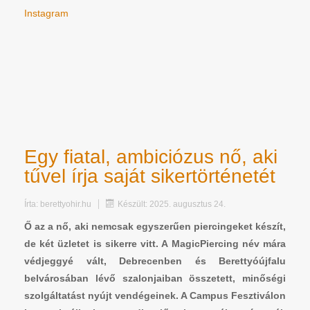
Instagram
Egy fiatal, ambiciózus nő, aki
tűvel írja saját sikertörténetét
Írta:
berettyohir.hu
Készült: 2025. augusztus 24.
Ő az a nő, aki nemcsak egyszerűen piercingeket készít,
de két üzletet is sikerre vitt. A MagicPiercing név mára
védjeggyé vált, Debrecenben és Berettyóújfalu
belvárosában lévő szalonjaiban összetett, minőségi
szolgáltatást nyújt vendégeinek. A Campus Fesztiválon