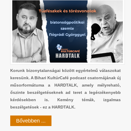
Korunk bizonytalanságai között egyértelmű válaszokat
keresünk. A Bihari KultúrCafé podcast csatornájának új
műsorformátuma a HARDTALK, amely mélyreható,
őszinte beszélgetéseknek ad teret a legérzékenyebb
kérdésekben is. Kemény témák, izgalmas
beszélgetések - ez a HARDTALK.
Bővebben ...