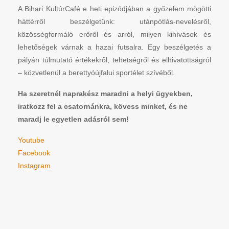
A Bihari KultúrCafé e heti epizódjában a győzelem mögötti
háttérről beszélgetünk: utánpótlás-nevelésről,
közösségformáló erőről és arról, milyen kihívások és
lehetőségek várnak a hazai futsalra. Egy beszélgetés a
pályán túlmutató értékekről, tehetségről és elhivatottságról
– közvetlenül a berettyóújfalui sportélet szívéből.
Ha szeretnél naprakész maradni a helyi ügyekben,
iratkozz fel a csatornánkra, kövess minket, és ne
maradj le egyetlen adásról sem!
Youtube
Facebook
Instagram