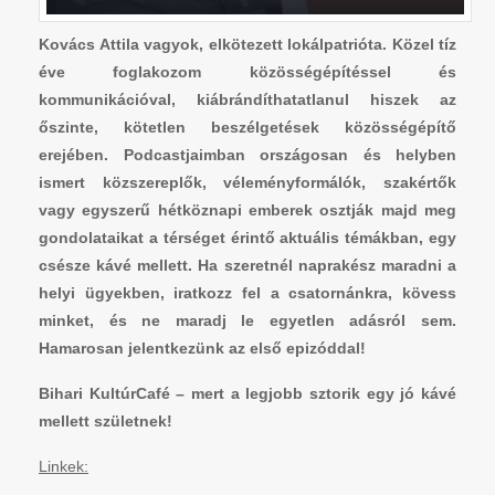
Kovács Attila vagyok, elkötezett lokálpatrióta. Közel tíz
éve foglakozom közösségépítéssel és
kommunikációval, kiábrándíthatatlanul hiszek az
őszinte, kötetlen beszélgetések közösségépítő
erejében. Podcastjaimban országosan és helyben
ismert közszereplők, véleményformálók, szakértők
vagy egyszerű hétköznapi emberek osztják majd meg
gondolataikat a térséget érintő aktuális témákban, egy
csésze kávé mellett. Ha szeretnél naprakész maradni a
helyi ügyekben, iratkozz fel a csatornánkra, kövess
minket, és ne maradj le egyetlen adásról sem.
Hamarosan jelentkezünk az első epizóddal!
Bihari KultúrCafé – mert a legjobb sztorik egy jó kávé
mellett születnek!
Linkek: