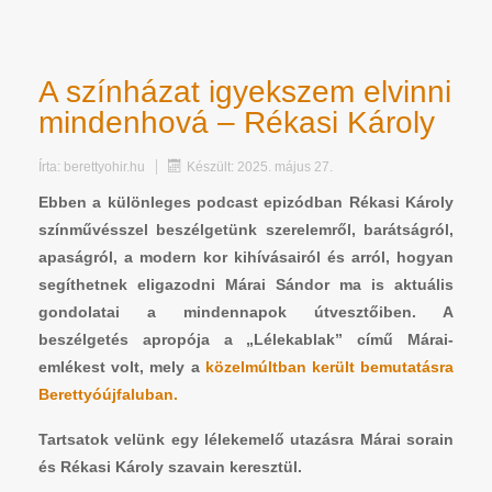
A színházat igyekszem elvinni
mindenhová – Rékasi Károly
Írta:
berettyohir.hu
Készült: 2025. május 27.
Ebben a különleges podcast epizódban Rékasi Károly
színművésszel beszélgetünk szerelemről, barátságról,
apaságról, a modern kor kihívásairól és arról, hogyan
segíthetnek eligazodni Márai Sándor ma is aktuális
gondolatai a mindennapok útvesztőiben. A
beszélgetés apropója a „Lélekablak” című Márai-
emlékest volt, mely a
közelmúltban került bemutatásra
Berettyóújfaluban.
Tartsatok velünk egy lélekemelő utazásra Márai sorain
és Rékasi Károly szavain keresztül.