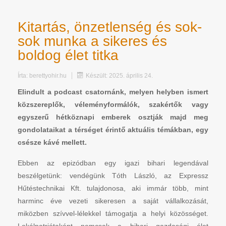
Kitartás, önzetlenség és sok-
sok munka a sikeres és
boldog élet titka
Írta:
berettyohir.hu
Készült: 2025. április 24.
Elindult a podcast csatornánk, melyen helyben ismert
közszereplők, véleményformálók, szakértők vagy
egyszerű hétköznapi emberek osztják majd meg
gondolataikat a térséget érintő aktuális témákban, egy
csésze kávé mellett.
Ebben az epizódban egy igazi bihari legendával
beszélgetünk: vendégünk Tóth László, az Expressz
Hűtéstechnikai Kft. tulajdonosa, aki immár több, mint
harminc éve vezeti sikeresen a saját vállalkozását,
miközben szívvel-lélekkel támogatja a helyi közösséget.