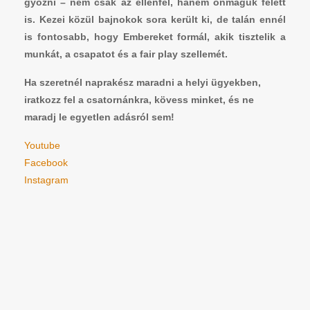
győzni – nem csak az ellenfél, hanem önmaguk felett
is. Kezei közül bajnokok sora került ki, de talán ennél
is fontosabb, hogy Embereket formál, akik tisztelik a
munkát, a csapatot és a fair play szellemét.
Ha szeretnél naprakész maradni a helyi ügyekben,
iratkozz fel a csatornánkra, kövess minket, és ne
maradj le egyetlen adásról sem!
Youtube
Facebook
Instagram