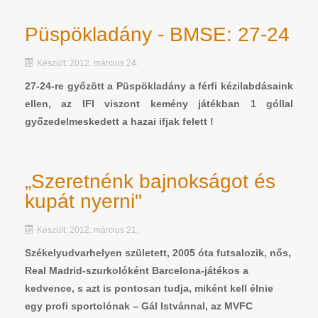
Püspökladány - BMSE: 27-24
Készült: 2012. március 24.
27-24-re győzött a Püspökladány a férfi kézilabdásaink
ellen, az IFI viszont kemény játékban 1 góllal
győzedelmeskedett a hazai ifjak felett !
„Szeretnénk bajnokságot és
kupát nyerni"
Készült: 2012. március 21.
Székelyudvarhelyen született, 2005 óta futsalozik, nős,
Real Madrid-szurkolóként Barcelona-játékos a
kedvence, s azt is pontosan tudja, miként kell élnie
egy profi sportolónak – Gál Istvánnal, az MVFC