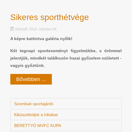
Sikeres sporthétvége
Készült: 2012. március 04.
A képre kattintva galéria nyílik!
Két tegnapi sporteseményt figyelmükbe, s örömmel
jelentjük, mindkét találkozón hazai győzelem született -
vagyis győztünk.
Bővebben ...
Szombati sportajánló
Kiküszöböljük a hibákat
BERETTYÓ MVFC KUPA