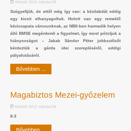
Készült: 2012. március 09.
Szégyelljük, de ettől még így van: a kézilabdát eddig
egy kicsit elhanyagoltuk.
Holott van egy remeklő
kézicsapata városunknak, az NBII-ben harmadik helyen
álló BMSE megérdemli a figyelmet, így most pótoljuk a
hiányosságot – Jakab Sándor Péter jobbszélsőt
kérdeztük a gárda idei szerepléséről, eddigi
pályafutásáról.
Bővebben ...
Magabiztos Mezei-győzelem
Készült: 2012. március 06.
8-3
Bővebben ...