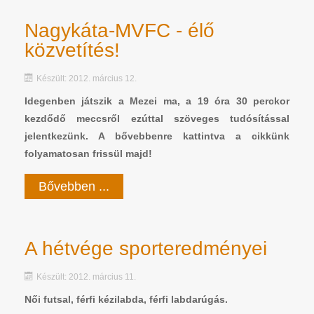
Nagykáta-MVFC - élő
közvetítés!
Készült: 2012. március 12.
Idegenben játszik a Mezei ma, a 19 óra 30 perckor
kezdődő meccsről ezúttal szöveges tudósítással
jelentkezünk. A bővebbenre kattintva a cikkünk
folyamatosan frissül majd!
Bővebben ...
A hétvége sporteredményei
Készült: 2012. március 11.
Női futsal, férfi kézilabda, férfi labdarúgás.