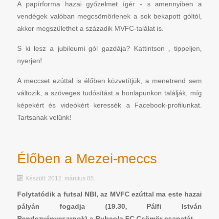
A papírforma hazai győzelmet ígér - s amennyiben a
vendégek valóban megcsömörlenek a sok bekapott góltól,
akkor megszülethet a századik MVFC-találat is.
S ki lesz a jubileumi gól gazdája? Kattintson , tippeljen,
nyerjen!
A meccset ezúttal is élőben közvetítjük, a menetrend sem
változik, a szöveges tudósítást a honlapunkon találják, míg
képekért és videókért keressék a Facebook-profilunkat.
Tartsanak velünk!
Élőben a Mezei-meccs
Készült: 2012. március 05.
Folytatódik a futsal NBI, az MVFC ezúttal ma este hazai
pályán fogadja (19.30, Pálfi István
Rendezvénycsarnok) a Rubeola FC Csömör csapatát.