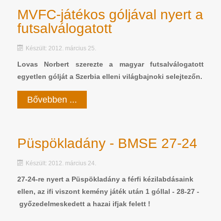
MVFC-játékos góljával nyert a
futsalválogatott
Készült: 2012. március 25.
Lovas Norbert szerezte a magyar futsalválogatott
egyetlen gólját a Szerbia elleni világbajnoki selejtezőn.
Bővebben ...
Püspökladány - BMSE 27-24
Készült: 2012. március 24.
27-24-re nyert a Püspökladány a férfi kézilabdásaink
ellen, az ifi viszont kemény játék után 1 góllal - 28-27 -
győzedelmeskedett a hazai ifjak felett !