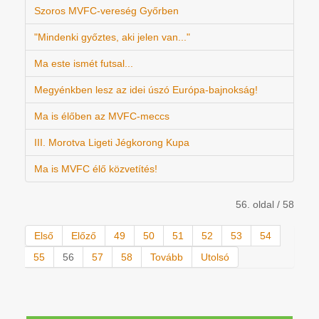
Szoros MVFC-vereség Győrben
"Mindenki győztes, aki jelen van..."
Ma este ismét futsal...
Megyénkben lesz az idei úszó Európa-bajnokság!
Ma is élőben az MVFC-meccs
III. Morotva Ligeti Jégkorong Kupa
Ma is MVFC élő közvetítés!
56. oldal / 58
Első
Előző
49
50
51
52
53
54
55
56
57
58
Tovább
Utolsó