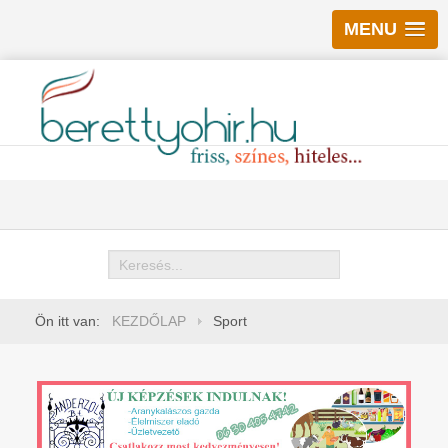
MENU
Keresés
Ön itt van:
KEZDŐLAP
Sport