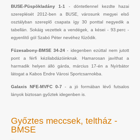
BUSE-Püspökladány 1-1
- döntetlennel kezdte hazai
szereplését 2012-ben a BUSE, városunk megyei első
osztályban szereplő csapata így 30 ponttal negyedik a
tabellán. Sokáig vezettek a vendégek, a kései - 93.perc -
egyenlítő gól Szabó Péter nevéhez fűződik.
Füzesabony-BMSE 34-24
- idegenben ezúttal nem jutott
pont a férfi kézilabdázóinknak. Hamarosan javíthat a
harmadik helyen álló gárda, március 17-én a Nyírbátor
látogat a Kabos Endre Városi Sportcsarnokba.
Galaxis NFE-MVFC 0-7
- a jó formában lévő futsalos
lányok biztosan győztek idegenben is.
Győztes meccsek, teltház -
BMSE