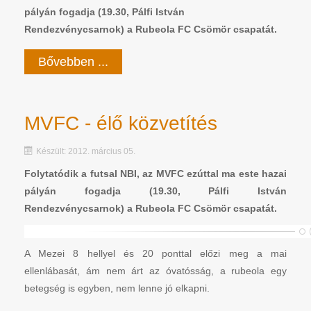
pályán fogadja (19.30, Pálfi István
Rendezvénycsarnok) a Rubeola FC Csömör csapatát.
Bővebben ...
MVFC - élő közvetítés
Készült: 2012. március 05.
Folytatódik a futsal NBI, az MVFC ezúttal ma este hazai
pályán fogadja (19.30, Pálfi István
Rendezvénycsarnok) a Rubeola FC Csömör csapatát.
A Mezei 8 hellyel és 20 ponttal előzi meg a mai
ellenlábasát, ám nem árt az óvatósság, a rubeola egy
betegség is egyben, nem lenne jó elkapni.