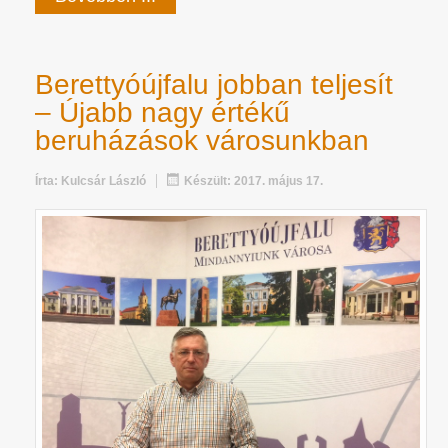
Berettyóújfalu jobban teljesít
– Újabb nagy értékű
beruházások városunkban
Írta:
Kulcsár László
Készült: 2017. május 17.