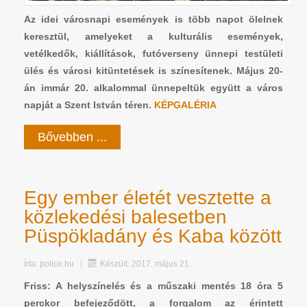
Az idei városnapi események is több napot ölelnek
keresztül, amelyeket a kulturális események,
vetélkedők, kiállítások, futóverseny ünnepi testületi
ülés és városi kitüntetések is színesítenek. Május 20-
án immár 20. alkalommal ünnepeltük együtt a város
napját a Szent István téren.
KÉPGALÉRIA
Bővebben ...
Egy ember életét vesztette a
közlekedési balesetben
Püspökladány és Kaba között
Írta:
police.hu
Készült: 2017. május 21.
Friss: A helyszínelés és a műszaki mentés 18 óra 5
perckor befejeződött, a forgalom az érintett