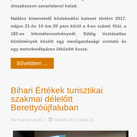
útszakaszon zavartalanul halad.
Halálos kimenetelű közlekedési baleset történt 2017.
május 21-én 14 óra 20 perc körül a 4-es számú főút, a
182-es kilométerszelvénynél. Eddig tisztázatlan
körülmények között egy mezőgazdasági vontató és
egy motorkerékpáros ütközött össze.
Bővebben ...
Bihari Értékek turisztikai
szakmai délelőtt
Berettyóújfaluban
Írta:
Kulcsár László
Készült: 2017. május 21.