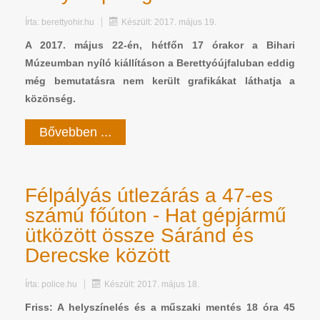
Írta:
berettyohir.hu
Készült: 2017. május 19.
A 2017. május 22-én, hétfőn 17 órakor a Bihari
Múzeumban nyíló kiállításon a Berettyóújfaluban eddig
még bemutatásra nem került grafikákat láthatja a
közönség.
Bővebben ...
Félpályás útlezárás a 47-es
számú főúton - Hat gépjármű
ütközött össze Sáránd és
Derecske között
Írta:
police.hu
Készült: 2017. május 18.
Friss: A helyszínelés és a műszaki mentés 18 óra 45