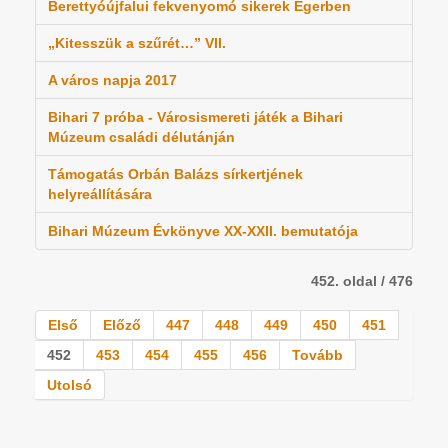
Berettyóújfalui fekvenyomó sikerek Egerben
„Kitesszük a szűrét…” VII.
A város napja 2017
Bihari 7 próba - Városismereti játék a Bihari
Múzeum családi délutánján
Támogatás Orbán Balázs sírkertjének
helyreállítására
Bihari Múzeum Évkönyve XX-XXII. bemutatója
452. oldal / 476
Első
Előző
447
448
449
450
451
452
453
454
455
456
Tovább
Utolsó