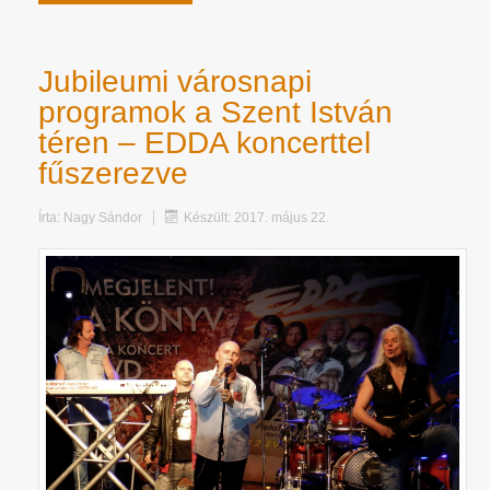
Jubileumi városnapi
programok a Szent István
téren – EDDA koncerttel
fűszerezve
Írta:
Nagy Sándor
Készült: 2017. május 22.