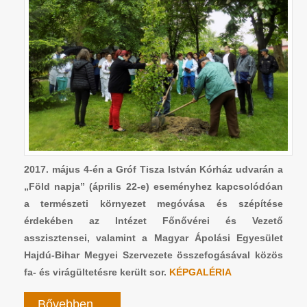
2017. május 4-én a Gróf Tisza István Kórház udvarán a
„Föld napja” (április 22-e) eseményhez kapcsolódóan
a természeti környezet megóvása és szépítése
érdekében az Intézet Főnővérei és Vezető
asszisztensei, valamint a Magyar Ápolási Egyesület
Hajdú-Bihar Megyei Szervezete összefogásával közös
fa- és virágültetésre került sor.
KÉPGALÉRIA
Bővebben ...