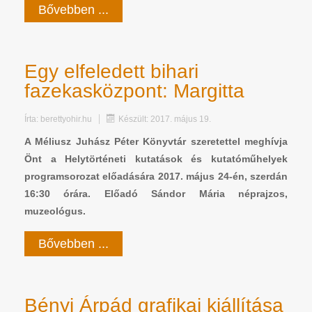
Bővebben ...
Egy elfeledett bihari
fazekasközpont: Margitta
Írta:
berettyohir.hu
Készült: 2017. május 19.
A Méliusz Juhász Péter Könyvtár szeretettel meghívja
Önt a Helytörténeti kutatások és kutatóműhelyek
programsorozat előadására 2017. május 24-én, szerdán
16:30 órára. Előadó Sándor Mária néprajzos,
muzeológus.
Bővebben ...
Bényi Árpád grafikai kiállítása