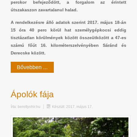
perckor befejeződött, a forgalom az érintett
útszakaszon zavartalanul halad.
A rendelkezésre álló adatok szerint 2017. május 18-án
15 óra 40
perc
körül hat személygépkocsi eddig
tisztázatlan körülmények között összeütközött a 47-es
számú főút 16. kilométerszelvényében Sáránd és
Derecske között.
Bővebben ...
Ápolók fája
Írta:
berettyohir.hu
Készült: 2017. május 17.