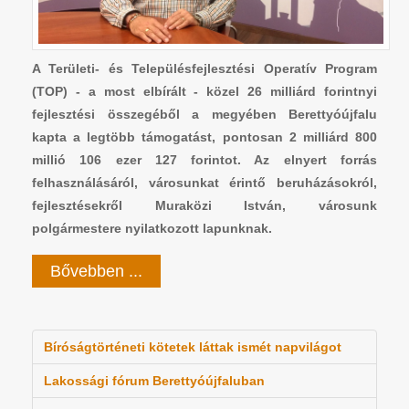
A Területi- és Településfejlesztési Operatív Program
(TOP) - a most elbírált - közel 26 milliárd forintnyi
fejlesztési összegéből a megyében Berettyóújfalu
kapta a legtöbb támogatást, pontosan 2 milliárd 800
millió 106 ezer 127 forintot. Az elnyert forrás
felhasználásáról, városunkat érintő beruházásokról,
fejlesztésekről Muraközi István, városunk
polgármestere nyilatkozott lapunknak.
Bővebben ...
Bíróságtörténeti kötetek láttak ismét napvilágot
Lakossági fórum Berettyóújfaluban