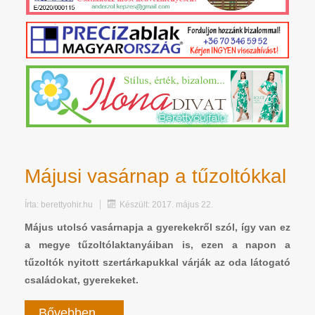
Májusi vasárnap a tűzoltókkal
Írta:
berettyohir.hu
Készült: 2017. május 22.
Május utolsó vasárnapja a gyerekekről szól, így van ez
a megye tűzoltólaktanyáiban is, ezen a napon a
tűzoltók nyitott szertárkapukkal várják az oda látogató
családokat, gyerekeket.
Bővebben ...