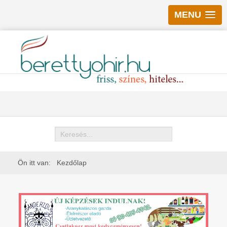
MENU
Keresés
Ön itt van:
Kezdőlap