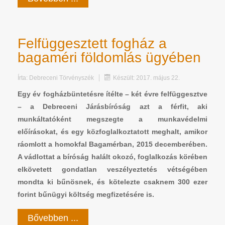
Felfüggesztett fogház a
bagaméri földomlás ügyében
Írta:
Debreceni Törvényszék
Készült: 2017. május 22.
Egy év fogházbüntetésre ítélte – két évre felfüggesztve
– a Debreceni Járásbíróság azt a férfit, aki
munkáltatóként megszegte a munkavédelmi
előírásokat, és egy közfoglalkoztatott meghalt, amikor
ráomlott a homokfal Bagamérban, 2015 decemberében.
A vádlottat a bíróság halált okozó, foglalkozás körében
elkövetett gondatlan veszélyeztetés vétségében
mondta ki bűnösnek, és kötelezte csaknem 300 ezer
forint bűnügyi költség megfizetésére is.
Bővebben ...