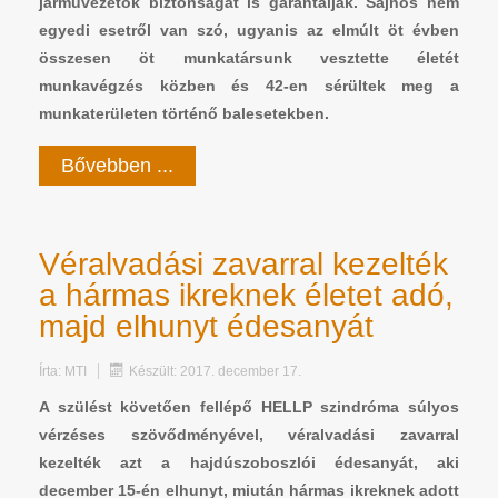
járművezetők biztonságát is garantálják. Sajnos nem
egyedi esetről van szó, ugyanis az elmúlt öt évben
összesen öt munkatársunk vesztette életét
munkavégzés közben és 42-en sérültek meg a
munkaterületen történő balesetekben.
Bővebben ...
Véralvadási zavarral kezelték
a hármas ikreknek életet adó,
majd elhunyt édesanyát
Írta:
MTI
Készült: 2017. december 17.
A szülést követően fellépő HELLP szindróma súlyos
vérzéses szövődményével, véralvadási zavarral
kezelték azt a hajdúszoboszlói édesanyát, aki
december 15-én elhunyt, miután hármas ikreknek adott