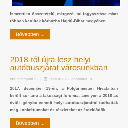
Ismeretlen összetételű, mérgező ital fogyasztása miatt
többen kerültek kórházba Hajdú-Bihar megyében.
Bővebben ...
2018-tól újra lesz helyi
autóbuszjárat városunkban
Írta:
berettyohir.hu
Készült: 2017. december 19.
2017. december 19-én, a Polgármesteri Hivatalban
került sor arra a lakossági fórumra, amelyen a 2018-as
évtől igénybe vehető helyi autóbuszjáratról tudhattak
meg konkrétumokat és részleteket az érdeklődők.
Bővebben ...