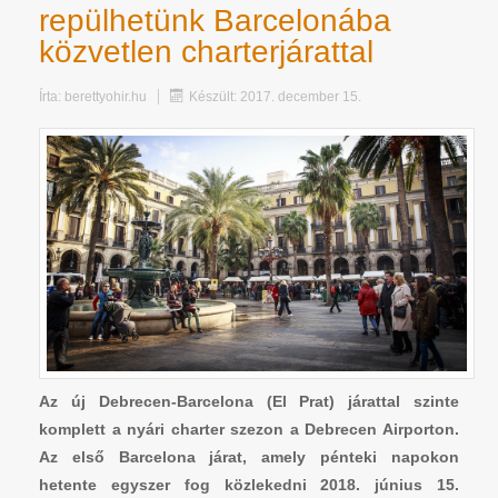
repülhetünk Barcelonába
közvetlen charterjárattal
Írta:
berettyohir.hu
Készült: 2017. december 15.
Az új Debrecen-Barcelona (El Prat) járattal szinte
komplett a nyári charter szezon a Debrecen Airporton.
Az első Barcelona járat, amely pénteki napokon
hetente egyszer fog közlekedni 2018. június 15.