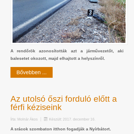
A rendőrök azonosították azt a járművezetőt, aki
balesetet okozott, majd elhajtott a helyszínről.
Bővebben ...
Az utolsó őszi forduló előtt a
férfi kéziseink
Írta:
Molnár Ákos
Készült: 2017. december 16.
A srácok szombaton itthon fogadják a Nyírbátort.