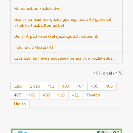
Romániában közlekedve!
Szén-monoxid-mérgezés gyanúja miatt 43 gyereket
vittek kórházba Komádiból
Bényi Árpád képekkel gazdagodott városunk
Indul a dráMázat IV.!
Erős szél és heves esőzések nehezítik a közlekedést
407. oldal / 476
Első
Előző
402
403
404
405
406
407
408
409
410
411
Tovább
Utolsó