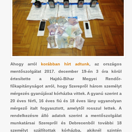
Ahogy arról
korábban hírt adtunk
, az országos
mentőszolgálat 2017. december 19-én 3 óra körül
értesítette a Hajdú-Bihar Megyei Rendőr-
főkapitányságot arról, hogy Szerepről három személyt
mérgezés gyanújával kórházba vittek. A gyanú szerint a
20 éves férfi, 16 éves fiú és 18 éves lány ugyanolyan
mérgező italt fogyasztott, amelytől rosszul lettek. A
rendelkezésre álló adatok szerint a mentőszolgálat
munkatársai Szerepről és Debrecenből további 18
személyt szállítottak kórházba, akiknél szintén