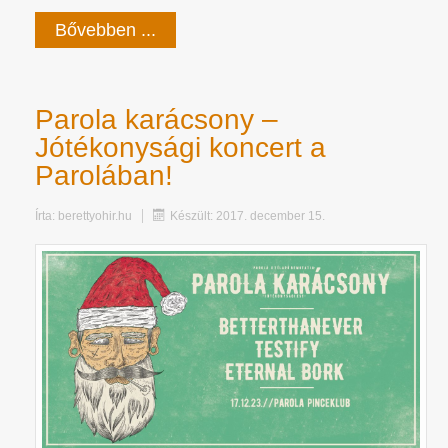
Bővebben ...
Parola karácsony –
Jótékonysági koncert a
Parolában!
Írta:
berettyohir.hu
Készült: 2017. december 15.