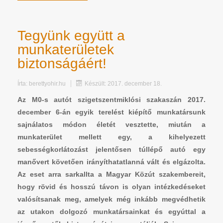
Tegyünk együtt a
munkaterületek
biztonságáért!
Írta:
berettyohir.hu
Készült: 2017. december 18.
Az M0-s autót szigetszentmiklósi szakaszán 2017.
december 6-án egyik terelést kiépítő munkatársunk
sajnálatos módon életét vesztette, miután a
munkaterület mellett egy, a kihelyezett
sebességkorlátozást jelentősen túllépő autó egy
manővert követően irányíthatatlanná vált és elgázolta.
Az eset arra sarkallta a Magyar Közút szakembereit,
hogy rövid és hosszú távon is olyan intézkedéseket
valósítsanak meg, amelyek még inkább megvédhetik
az utakon dolgozó munkatársainkat és egyúttal a