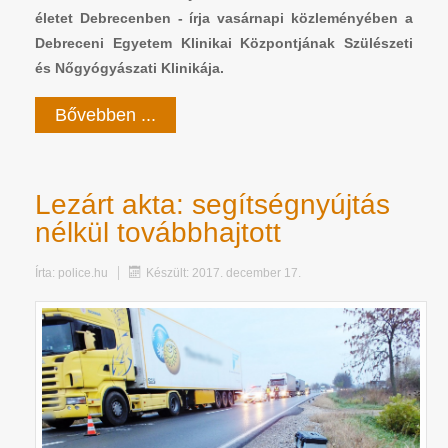
életet Debrecenben - írja vasárnapi közleményében a
Debreceni Egyetem Klinikai Központjának Szülészeti
és Nőgyógyászati Klinikája.
Bővebben ...
Lezárt akta: segítségnyújtás
nélkül továbbhajtott
Írta:
police.hu
Készült: 2017. december 17.