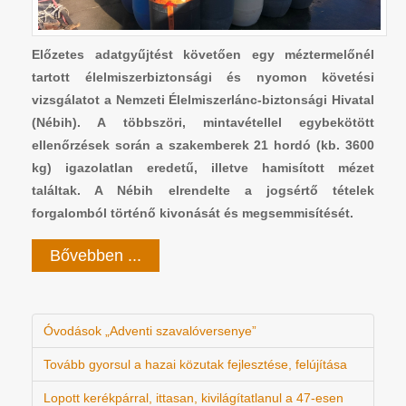
Előzetes adatgyűjtést követően egy méztermelőnél
tartott élelmiszerbiztonsági és nyomon követési
vizsgálatot a Nemzeti Élelmiszerlánc-biztonsági Hivatal
(Nébih). A többszöri, mintavétellel egybekötött
ellenőrzések során a szakemberek 21 hordó (kb. 3600
kg) igazolatlan eredetű, illetve hamisított mézet
találtak. A Nébih elrendelte a jogsértő tételek
forgalomból történő kivonását és megsemmisítését.
Bővebben ...
Óvodások „Adventi szavalóversenye”
Tovább gyorsul a hazai közutak fejlesztése, felújítása
Lopott kerékpárral, ittasan, kivilágítatlanul a 47-esen