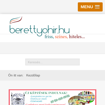
MENU
Keresés
Ön itt van:
Kezdőlap