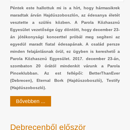
Péntek este hallottuk mi is a hírt, hogy hármasikrek
maradtak árván Hajdúszoboszlón, az édesanya életét
vesztette a szülés közben. A Parola Közhasznú
Egyesület vezetősége úgy döntött, hogy december 23-
án jótékonysági koncerttel próbál meg segíteni az
egyedül maradt fiatal édesapának. A család persze
minden felajánlásnak örül, ez ügyben is kereshető a
Parola Közhasznú Egyesület. 2017. december 23-án,
szombaton 20 órától mindenkit várunk a Parola
Pinceklubban. Az est fellépői: BetterThanEver
(Debrecen), Eternal Bork (Hajdúszoboszló), Testify
(Hajdúszoboszló).
Bővebben ...
Debrecenből először