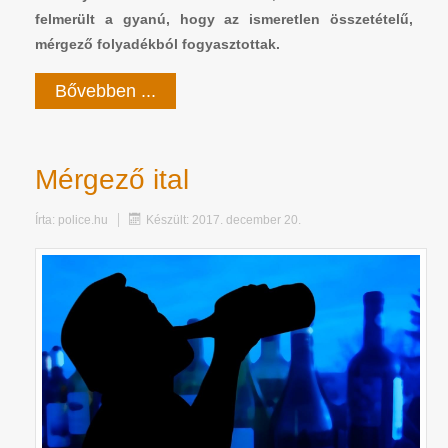
felmerült a gyanú, hogy az ismeretlen összetételű,
mérgező folyadékból fogyasztottak.
Bővebben ...
Mérgező ital
Írta:
police.hu
Készült: 2017. december 20.