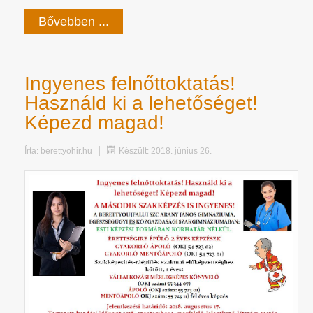
Bővebben ...
Ingyenes felnőttoktatás!
Használd ki a lehetőséget!
Képezd magad!
Írta:
berettyohir.hu
Készült: 2018. június 26.