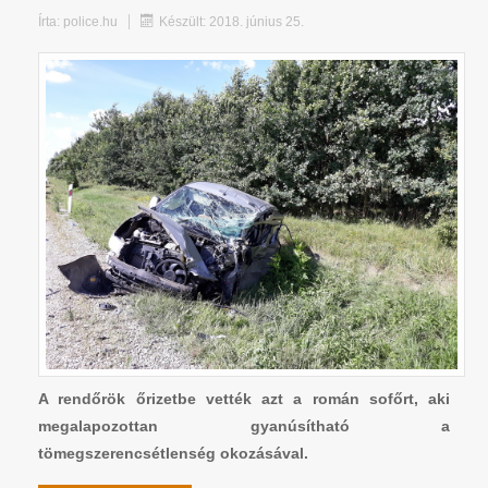
Írta:
police.hu
Készült: 2018. június 25.
A rendőrök őrizetbe vették azt a román sofőrt, aki
megalapozottan gyanúsítható a
tömegszerencsétlenség okozásával.