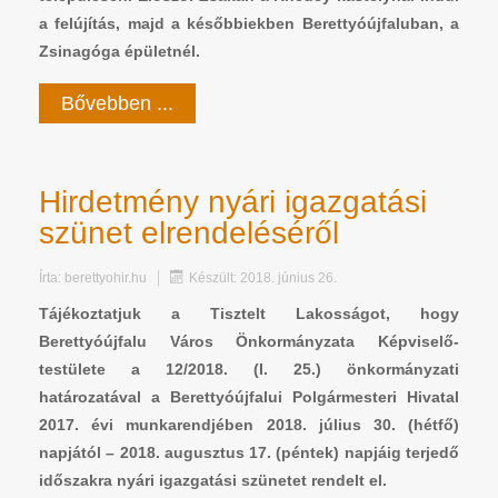
a felújítás, majd a későbbiekben Berettyóújfaluban, a
Zsinagóga épületnél.
Bővebben ...
Hirdetmény nyári igazgatási
szünet elrendeléséről
Írta:
berettyohir.hu
Készült: 2018. június 26.
Tájékoztatjuk a Tisztelt Lakosságot, hogy
Berettyóújfalu Város Önkormányzata Képviselő-
testülete a 12/2018. (I. 25.) önkormányzati
határozatával a Berettyóújfalui Polgármesteri Hivatal
2017. évi munkarendjében 2018. július 30. (hétfő)
napjától – 2018. augusztus 17. (péntek) napjáig terjedő
időszakra nyári igazgatási szünetet rendelt el.