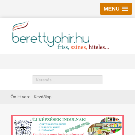
MENU
Keresés
Ön itt van:
Kezdőlap