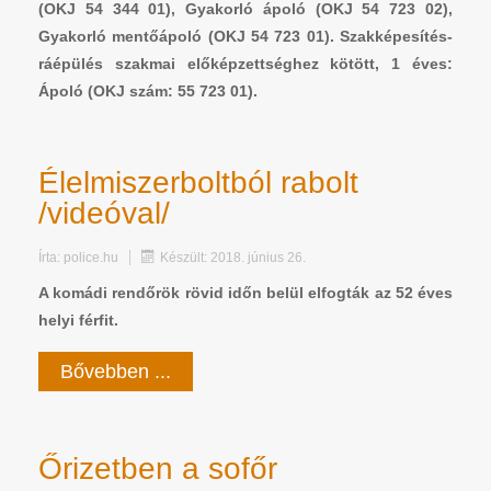
(OKJ 54 344 01), Gyakorló ápoló (OKJ 54 723 02),
Gyakorló mentőápoló (OKJ 54 723 01). Szakképesítés-
ráépülés szakmai előképzettséghez kötött, 1 éves:
Ápoló (OKJ szám: 55 723 01).
Élelmiszerboltból rabolt
/videóval/
Írta:
police.hu
Készült: 2018. június 26.
A komádi rendőrök rövid időn belül elfogták az 52 éves
helyi férfit.
Bővebben ...
Őrizetben a sofőr