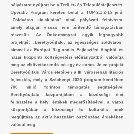
pályázatot nyújtott be a Terület- és Településfejlesztési
Operatív Program keretén belül a TOP-2.1.2-15 jelű,
„Zöldváros kialakítása” című pályázati felhívásra,
amely alapján vissza nem térítendő támogatásban
részesült. Az Önkormányzat egyik legnagyobb
projektjét „Berettyóújfalu, az egészséges zöldváros”
címmel az Európai Regionális Fejlesztési Alapból és
hazai központi költségvetési előirányzatból valósítja
meg az elkövetkezendő bő egy év során. Jelen projekt
Berettyóújfalu Város életében a III. városrehabilitációs
fejlesztés, mely a Széchenyi 2020 program keretében
700 millió forintos támogatás segítségével
Berettyóújfalu központjában a közösségi élet
fejlesztése a helyi értékek megerősítésével, a város
központjában a közösségi és kulturális terek
megújítása az aktív használat ösztönzése érdekében
valósul meg.