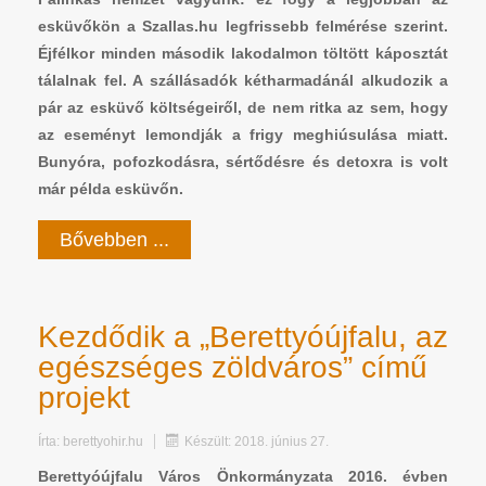
esküvőkön a Szallas.hu legfrissebb felmérése szerint.
Éjfélkor minden második lakodalmon töltött káposztát
tálalnak fel. A szállásadók kétharmadánál alkudozik a
pár az esküvő költségeiről, de nem ritka az sem, hogy
az eseményt lemondják a frigy meghiúsulása miatt.
Bunyóra, pofozkodásra, sértődésre és detoxra is volt
már példa esküvőn.
Bővebben ...
Kezdődik a „Berettyóújfalu, az
egészséges zöldváros” című
projekt
Írta:
berettyohir.hu
Készült: 2018. június 27.
Berettyóújfalu Város Önkormányzata 2016. évben