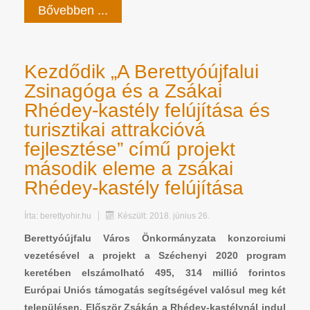
Bővebben ...
Kezdődik „A Berettyóújfalui
Zsinagóga és a Zsákai
Rhédey-kastély felújítása és
turisztikai attrakcióvá
fejlesztése” című projekt
második eleme a zsákai
Rhédey-kastély felújítása
Írta:
berettyohir.hu
Készült: 2018. június 26.
Berettyóújfalu Város Önkormányzata konzorciumi
vezetésével a projekt a Széchenyi 2020 program
keretében elszámolható 495, 314 millió forintos
Európai Uniós támogatás segítségével valósul meg két
településen. Először Zsákán a Rhédey-kastélynál indul