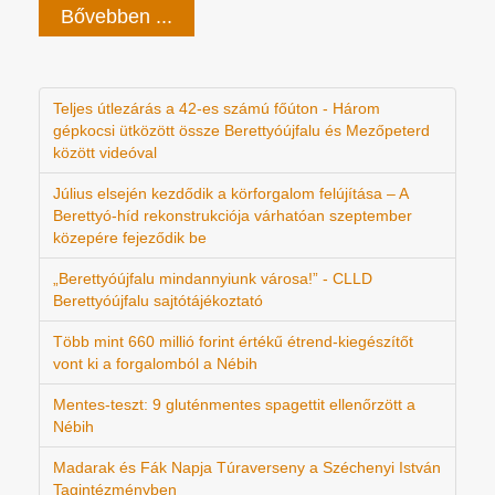
Bővebben ...
Teljes útlezárás a 42-es számú főúton - Három
gépkocsi ütközött össze Berettyóújfalu és Mezőpeterd
között videóval
Július elsején kezdődik a körforgalom felújítása – A
Berettyó-híd rekonstrukciója várhatóan szeptember
közepére fejeződik be
„Berettyóújfalu mindannyiunk városa!” - CLLD
Berettyóújfalu sajtótájékoztató
Több mint 660 millió forint értékű étrend-kiegészítőt
vont ki a forgalomból a Nébih
Mentes-teszt: 9 gluténmentes spagettit ellenőrzött a
Nébih
Madarak és Fák Napja Túraverseny a Széchenyi István
Tagintézményben