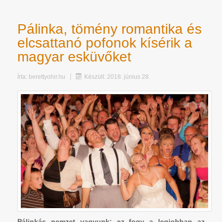
Pálinka, tömény romantika és
elcsattanó pofonok kísérik a
magyar esküvőket
Írta:
berettyohir.hu
Készült: 2018. június 28.
Pálinkás nemzet vagyunk: ez fogy a legjobban az