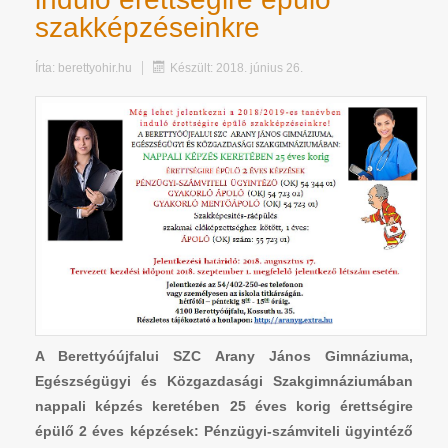
szakképzéseinkre
Írta:
berettyohir.hu
Készült: 2018. június 26.
A Berettyóújfalui SZC Arany János Gimnáziuma,
Egészségügyi és Közgazdasági Szakgimnáziumában
nappali képzés keretében 25 éves korig érettségire
épülő 2 éves képzések: Pénzügyi-számviteli ügyintéző