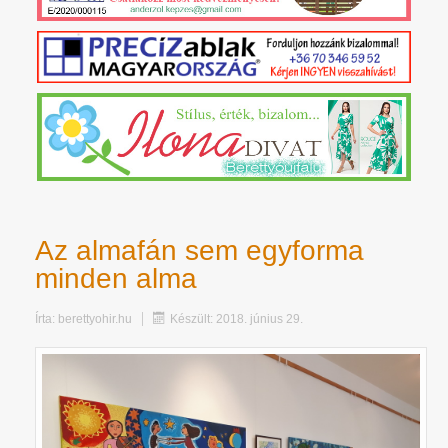
Az almafán sem egyforma
minden alma
Írta:
berettyohir.hu
Készült: 2018. június 29.