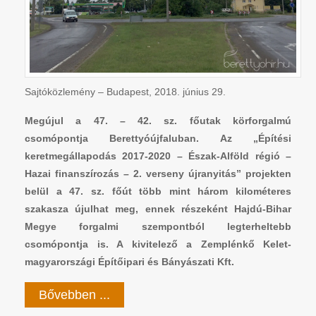
Sajtóközlemény – Budapest, 2018. június 29.
Megújul a 47. – 42. sz. főutak körforgalmú
csomópontja Berettyóújfaluban. Az „Építési
keretmegállapodás 2017-2020 – Észak-Alföld régió –
Hazai finanszírozás – 2. verseny újranyitás” projekten
belül a 47. sz. főút több mint három kilométeres
szakasza újulhat meg, ennek részeként Hajdú-Bihar
Megye forgalmi szempontból legterheltebb
csomópontja is. A kivitelező a Zemplénkő Kelet-
magyarországi Építőipari és Bányászati Kft.
Bővebben ...