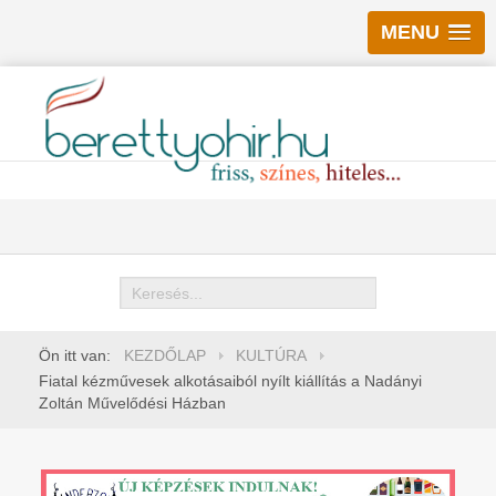
MENU
Keresés
Ön itt van:
KEZDŐLAP
KULTÚRA
Fiatal kézművesek alkotásaiból nyílt kiállítás a Nadányi
Zoltán Művelődési Házban