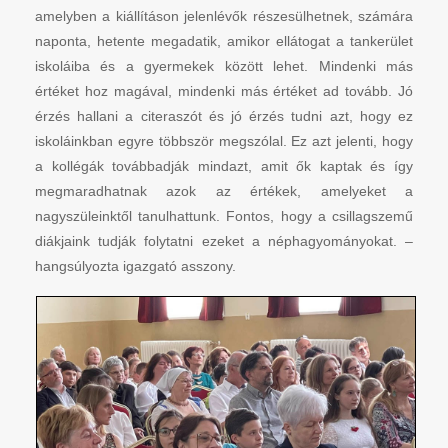
amelyben a kiállításon jelenlévők részesülhetnek, számára
naponta, hetente megadatik, amikor ellátogat a tankerület
iskoláiba és a gyermekek között lehet. Mindenki más
értéket hoz magával, mindenki más értéket ad tovább. Jó
érzés hallani a citeraszót és jó érzés tudni azt, hogy ez
iskoláinkban egyre többször megszólal. Ez azt jelenti, hogy
a kollégák továbbadják mindazt, amit ők kaptak és így
megmaradhatnak azok az értékek, amelyeket a
nagyszüleinktől tanulhattunk. Fontos, hogy a csillagszemű
diákjaink tudják folytatni ezeket a néphagyományokat. –
hangsúlyozta igazgató asszony.