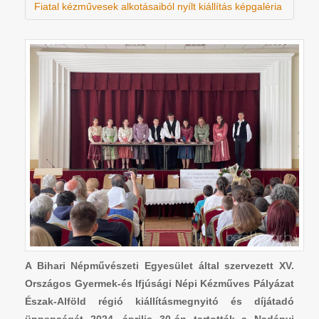
Fiatal kézművesek alkotásaiból nyílt kiállítás képgaléria
A Bihari Népművészeti Egyesület által szervezett XV.
Országos Gyermek-és Ifjúsági Népi Kézműves Pályázat
Észak-Alföld régió kiállításmegnyitó és díjátadó
ünnepségét 2024. április 30-án tartották a Nadányi