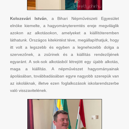
Kolozsvári István
, a Bihari Népművészeti Egyesület
elnöke kiemelte, a hagyományteremtés ereje megviláglik
azokon az alkotásokon, amelyeket a kiállítóteremben
láthatunk. Országos kitekintést téve, megállapíthatjuk, hogy
itt volt a legszebb és egyben a legnehezebb dolga a
szervezőnek, a zsűrinek és a kiállítás rendezőjének
egyaránt. A sok-sok alkotásból létrejött egy újabb alkotás,
maga a kiállítás. A népművészet hagyományainak
ápolásában, továbbadásában egyre nagyobb szerepük van
az iskoláknak, illetve ezen foglalkozások iskolarendszerbe
való visszavitelének.