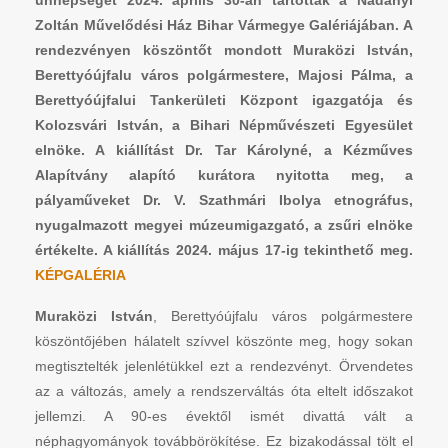
Zoltán Művelődési Ház Bihar Vármegye Galériájában. A
rendezvényen köszöntőt mondott Muraközi István,
Berettyóújfalu város polgármestere, Majosi Pálma, a
Berettyóújfalui Tankerületi Központ igazgatója és
Kolozsvári István, a Bihari Népművészeti Egyesület
elnöke. A kiállítást Dr. Tar Károlyné, a Kézműves
Alapítvány alapító kurátora nyitotta meg, a
pályaműveket Dr. V. Szathmári Ibolya etnográfus,
nyugalmazott megyei múzeumigazgató, a zsűri elnöke
értékelte. A kiállítás 2024. május 17-ig tekinthető meg.
KÉPGALÉRIA
Muraközi István
, Berettyóújfalu város polgármestere
köszöntőjében hálatelt szívvel köszönte meg, hogy sokan
megtisztelték jelenlétükkel ezt a rendezvényt. Örvendetes
az a változás, amely a rendszerváltás óta eltelt időszakot
jellemzi. A 90-es évektől ismét divattá vált a
néphagyományok továbbörökítése. Ez bizakodással tölt el