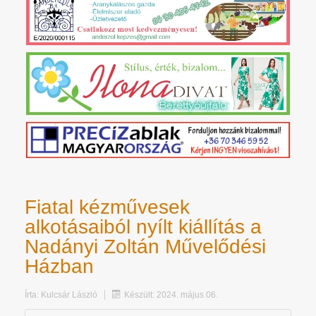
Fiatal kézművesek
alkotásaiból nyílt kiállítás a
Nadányi Zoltán Művelődési
Házban
Írta:
Kulcsár László
Készült: 2024. május 06.