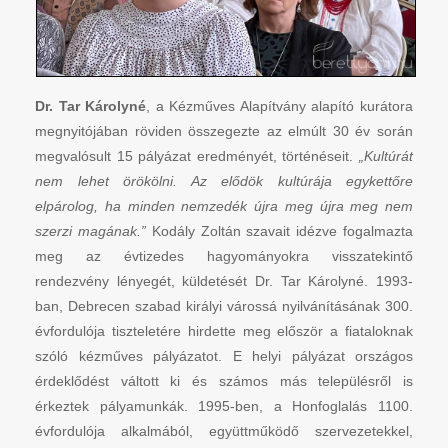
Dr. Tar Károlyné
, a Kézműves Alapítvány alapító kurátora
megnyitójában röviden összegezte az elmúlt 30 év során
megvalósult 15 pályázat eredményét, történéseit.
„Kultúrát
nem lehet örökölni. Az elődök kultúrája egykettőre
elpárolog, ha minden nemzedék újra meg újra meg nem
szerzi magának.”
Kodály Zoltán szavait idézve fogalmazta
meg az évtizedes hagyományokra visszatekintő
rendezvény lényegét, küldetését Dr. Tar Károlyné. 1993-
ban, Debrecen szabad királyi várossá nyilvánításának 300.
évfordulója tiszteletére hirdette meg először a fiataloknak
szóló kézműves pályázatot. E helyi pályázat országos
érdeklődést váltott ki és számos más településről is
érkeztek pályamunkák. 1995-ben, a Honfoglalás 1100.
évfordulója alkalmából, együttműködő szervezetekkel,