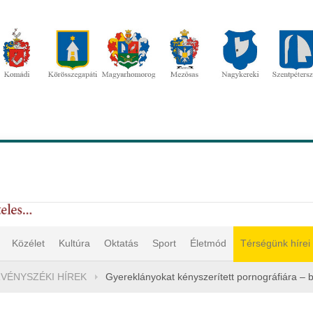
Közélet
Kultúra
Oktatás
Sport
Életmód
Térségünk hírei
VÉNYSZÉKI HÍREK
Gyereklányokat kényszerített pornográfiára – 