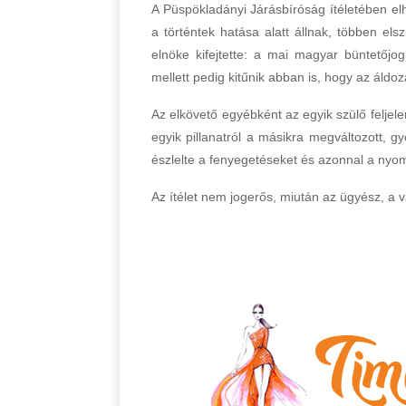
A Püspökladányi Járásbíróság ítéletében elh
a történtek hatása alatt állnak, többen elsz
elnöke kifejtette: a mai magyar büntetőjo
mellett pedig kitűnik abban is, hogy az áldo
Az elkövető egyébként az egyik szülő feljele
egyik pillanatról a másikra megváltozott, g
észlelte a fenyegetéseket és azonnal a nyo
Az ítélet nem jogerős, miután az ügyész, a v