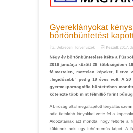
Gyereklányokat kénysz
börtönbüntetést kapot
Írta:
Debreceni Törvényszék
Készült: 2017. 
Négy év börtönbüntetésre ítélte a Püspök
2016 januárja között 28, többségében 18
félmeztelen, meztelen képeket, illetve 
„legidősebb” pedig 19 éves volt. A 20 
gyermekpornográfia bűntettében mondta k
kötelezte több mint félmillió forint bűnü
A bíróság által megállapított tényállás szeri
nála fiatalabb lányokkal vette fel a kapcso
Áldozatainak azt mondta, hogy feltörte a 
küldenek neki egy fehérneműs képet. A lán