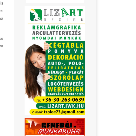
is
cs
ma
se
va