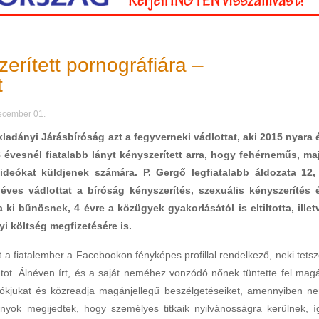
erített pornográfiára –
t
december 01.
ladányi Járásbíróság azt a fegyverneki vádlottat, aki 2015 nyara 
 évesnél fiatalabb lányt kényszerített arra, hogy fehérneműs, ma
videókat küldjenek számára. P. Gergő legfiatalabb áldozata 12,
éves vádlottat a bíróság kényszerítés, szexuális kényszerítés 
i bűnösnek, 4 évre a közügyek gyakorlásától is eltiltotta, illet
gyi költség megfizetésére is.
nt a fiatalember a Facebookon fényképes profillal rendelkező, neki tetsz
latot. Álnéven írt, és a saját neméhez vonzódó nőnek tüntette fel magá
fiókjukat és közreadja magánjellegű beszélgetéseiket, amennyiben n
yok megijedtek, hogy személyes titkaik nyilvánosságra kerülnek, í