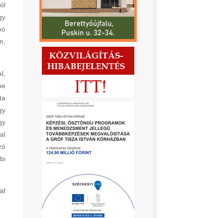
ól
gy
eó
n,
l,
ne
ta
gy
gy
al
zó
bi
áf