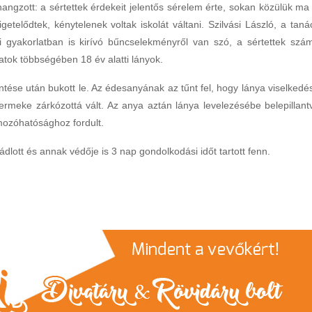
angzott: a sértettek érdekeit jelentős sérelem érte, sokan közülük ma 
igetelődtek, kénytelenek voltak iskolát váltani. Szilvási László, a taná
gi gyakorlatban is kirívó bűncselekményről van szó, a sértettek szá
zatok többségében 18 év alatti lányok.
ntése után bukott le. Az édesanyának az tűnt fel, hogy lánya viselkedé
yermeke zárkózottá vált. Az anya aztán lánya levelezésébe belepillant
mozóhatósághoz fordult.
ádlott és annak védője is 3 nap gondolkodási időt tartott fenn.