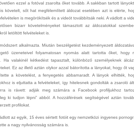
követően ezzel a fotóval zsarolta őket tovább. A sakkban tartott lányokt
s követelt, sőt hat megfélemlített áldozat esetében azt is elérte, ho
lvételen is megörökítsék és a videót továbbítsák neki. A vádlott a vid
etősen bizarr követelményeket támasztott az áldozatokkal szembe
l letöltött felvételeket is.
 módszert alkalmazta. Miután beszélgetést kezdeményezett áldozatáva
gető üzeneteivel folyamatosan nyomás alatt tartotta őket, hogy 
. Ha valakinél kétkedést tapasztalt, különböző személyeknek álcáz
et. Ez az illető aztán olykor azzal bátorította a lányokat, hogy őt va
ítette a követelést, a fenyegetés abbamaradt. A lányok elhitték, ho
okhoz is eljuttatta a felvételeket, így hitelesnek gondolták a zsaroló ált
arra is rávett: adják meg számára a Facebook profiljukhoz tarto
leg ki tudjon lépni” abból. A hozzáférések segítségével aztán továb
zett profilokat.
dlott az egyik, 15 éves sértett fotóit egy nemzetközi ingyenes pornogr
 tette a nagy nyilvánosság számára is.