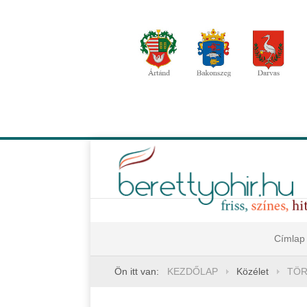
Címlap
Ön itt van:
KEZDŐLAP
Közélet
TÖR