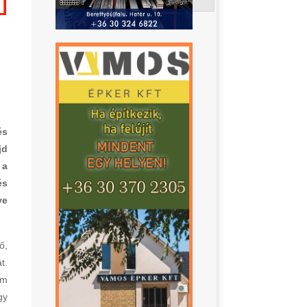
és
jd
 a
és
ve
ő,
t.
em
gy