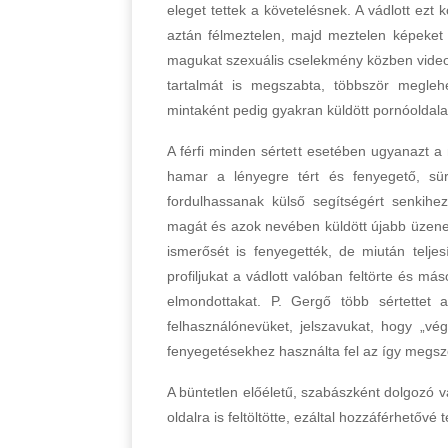
eleget tettek a követelésnek. A vádlott ezt 
aztán félmeztelen, majd meztelen képeket i
magukat szexuális cselekmény közben videofe
tartalmát is megszabta, többször megleh
mintaként pedig gyakran küldött pornóoldalakró
A férfi minden sértett esetében ugyanazt a
hamar a lényegre tért és fenyegető, sür
fordulhassanak külső segítségért senkihez
magát és azok nevében küldött újabb üzenetek
ismerősét is fenyegették, de miután teljes
profiljukat a vádlott valóban feltörte és más
elmondottakat. P. Gergő több sértettet 
felhasználónevüket, jelszavukat, hogy „vég
fenyegetésekhez használta fel az így megszer
A büntetlen előéletű, szabászként dolgozó vá
oldalra is feltöltötte, ezáltal hozzáférhetővé