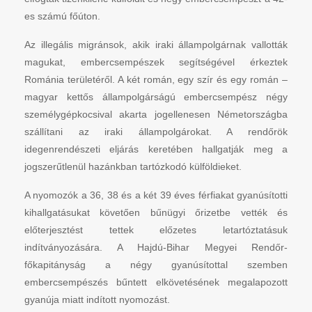
es számú főúton.
Az illegális migránsok, akik iraki állampolgárnak vallották
magukat, embercsempészek segítségével érkeztek
Románia területéről. A két román, egy szír és egy román –
magyar kettős állampolgárságú embercsempész négy
személygépkocsival akarta jogellenesen Németországba
szállítani az iraki állampolgárokat. A rendőrök
idegenrendészeti eljárás keretében hallgatják meg a
jogszerűtlenül hazánkban tartózkodó külföldieket.
A nyomozók a 36, 38 és a két 39 éves férfiakat gyanúsítotti
kihallgatásukat követően bűnügyi őrizetbe vették és
előterjesztést tettek előzetes letartóztatásuk
indítványozására. A Hajdú-Bihar Megyei Rendőr-
főkapitányság a négy gyanúsítottal szemben
embercsempészés bűntett elkövetésének megalapozott
gyanúja miatt indított nyomozást.