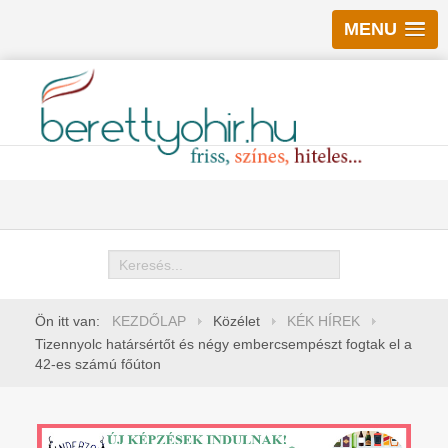
MENU
Keresés
Ön itt van:
KEZDŐLAP
Közélet
KÉK HÍREK
Tizennyolc határsértőt és négy embercsempészt fogtak el a
42-es számú főúton