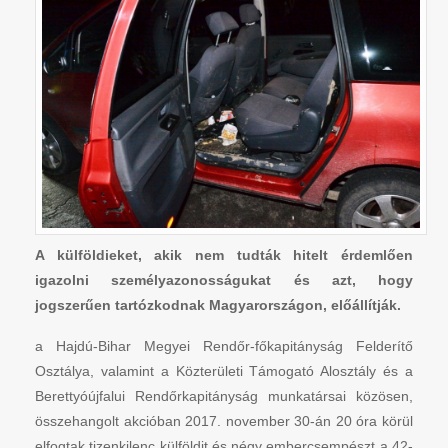
A külföldieket, akik nem tudták hitelt érdemlően
igazolni személyazonosságukat és azt, hogy
jogszerűen tartózkodnak Magyarországon, előállítják.
a Hajdú-Bihar Megyei Rendőr-főkapitányság Felderítő
Osztálya, valamint a Közterületi Támogató Alosztály és a
Berettyóújfalui Rendőrkapitányság munkatársai közösen,
összehangolt akcióban 2017. november 30-án 20 óra körül
elfogtak tizenkilenc külföldit és négy embercsempészt a 42-