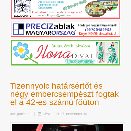
Tizennyolc határsértőt és
négy embercsempészt fogtak
el a 42-es számú főúton
Írta:
police.hu
Készült: 2017. november 30.