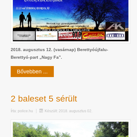
2018. augusztus 12. (vasárnap) Berettyóújfalu-
Berettyó-part „Nagy Fa”.
Bővebben ...
2 baleset 5 sérült
Írta:
police.hu
Készült: 2018. augusztus 02.