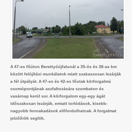
A 47-es főúton Berettyóújfalunál a 35-ös és 38-as km
között felújítási munkálatok miatt szakaszosan lezárják
a fél útpályát. A 47-es és 42-es főutak körforgalmú
csomópontjának aszfaltozására szombaton és
vasárnap kerül sor. A körforgalom egy-egy ágát
időszakosan lezárják, emiatt torlódások, kisebb-
nagyobb fennakadások előfordulhatnak. A forgalmat
jelzőőrök segítik.