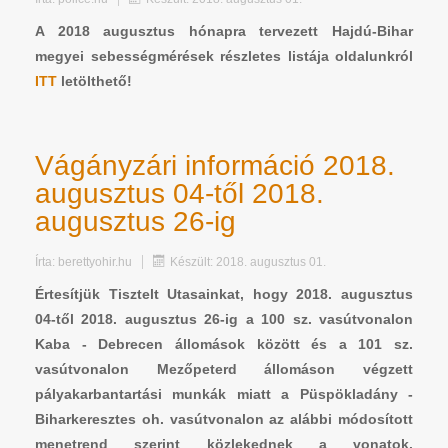
A 2018 augusztus hónapra tervezett Hajdú-Bihar
megyei sebességmérések részletes listája oldalunkról
ITT
letölthető!
Vágányzári információ 2018.
augusztus 04-től 2018.
augusztus 26-ig
Írta:
berettyohir.hu
Készült: 2018. augusztus 01.
Értesítjük Tisztelt Utasainkat, hogy 2018. augusztus
04-től 2018. augusztus 26-ig a 100 sz. vasútvonalon
Kaba - Debrecen állomások között és a 101 sz.
vasútvonalon Mezőpeterd állomáson végzett
pályakarbantartási munkák miatt a Püspökladány -
Biharkeresztes oh. vasútvonalon az alábbi módosított
menetrend szerint közlekednek a vonatok.