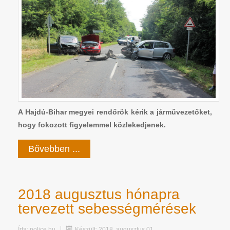
A Hajdú-Bihar megyei rendőrök kérik a járművezetőket,
hogy fokozott figyelemmel közlekedjenek.
Bővebben ...
2018 augusztus hónapra
tervezett sebességmérések
Írta:
police.hu
Készült: 2018. augusztus 01.