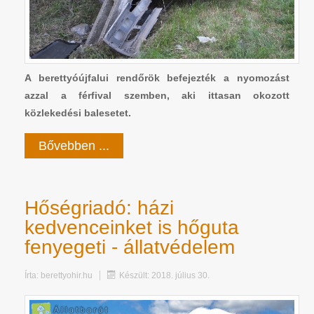
A berettyóújfalui rendőrök befejezték a nyomozást
azzal a férfival szemben, aki ittasan okozott
közlekedési balesetet.
Bővebben ...
Hőségriadó: házi
kedvenceinket is hőguta
fenyegeti - állatvédelem
Írta:
berettyohir.hu
Készült: 2018. július 30.