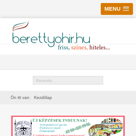
MENU
Keresés
Ön itt van:
Kezdőlap