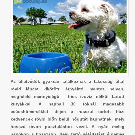
Az állatvédők gyakran találkoznak a lakosság által
rövid láncra kikötött, árnyéktól mentes helyen,
megfelelő mennyiségű - friss ivóvíz nélkül tartott
kutyákkal. A nappali 30 foknál magasabb
csúcshőmérséklet idején a rosszul tartott házi
kedvencek rövid időn belül hőgutát kaphatnak, mely
hosszú távon pusztuláshoz vezet. A nyári meleg
napokon a hosszabb ideig tartó sétáltatást érdemes