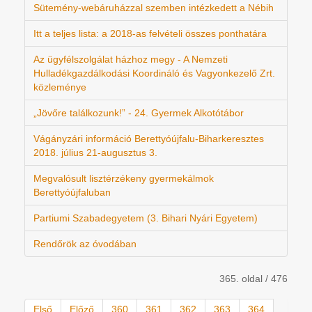
Sütemény-webáruházzal szemben intézkedett a Nébih
Itt a teljes lista: a 2018-as felvételi összes ponthatára
Az ügyfélszolgálat házhoz megy - A Nemzeti
Hulladékgazdálkodási Koordináló és Vagyonkezelő Zrt.
közleménye
„Jövőre találkozunk!” - 24. Gyermek Alkotótábor
Vágányzári információ Berettyóújfalu-Biharkeresztes
2018. július 21-augusztus 3.
Megvalósult lisztérzékeny gyermekálmok
Berettyóújfaluban
Partiumi Szabadegyetem (3. Bihari Nyári Egyetem)
Rendőrök az óvodában
365. oldal / 476
Első
Előző
360
361
362
363
364