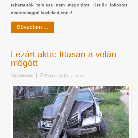
teherautók terelése nem megoldott. Kérjük fokozott
óvatossággal közlekedjenek!
Bővebben ...
Lezárt akta: Ittasan a volán
mögött
Írta:
police.hu
Készült: 2018. július 30.