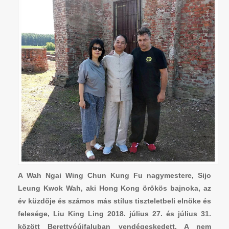
A Wah Ngai Wing Chun Kung Fu nagymestere, Sijo
Leung Kwok Wah, aki Hong Kong örökös bajnoka, az
év küzdője és számos más stílus tiszteletbeli elnöke és
felesége, Liu King Ling 2018. július 27. és július 31.
között Berettyóújfaluban vendégeskedett. A nem