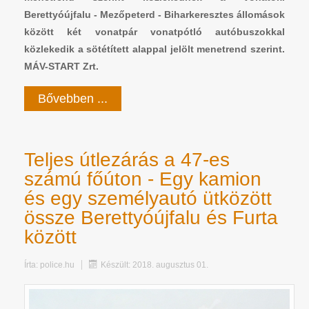
Berettyóújfalu - Mezőpeterd - Biharkeresztes állomások
között két vonatpár vonatpótló autóbuszokkal
közlekedik a sötétített alappal jelölt menetrend szerint.
MÁV-START Zrt.
Bővebben ...
Teljes útlezárás a 47-es
számú főúton - Egy kamion
és egy személyautó ütközött
össze Berettyóújfalu és Furta
között
Írta:
police.hu
Készült: 2018. augusztus 01.