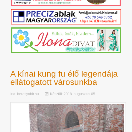
A kínai kung fu élő legendája
ellátogatott városunkba
Írta:
berettyohir.hu
Készült: 2018. augusztus 05.