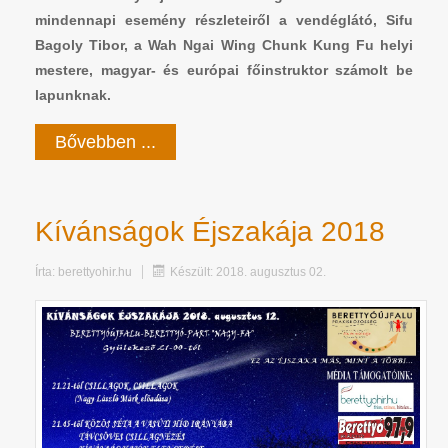
mindennapi esemény részleteiről a vendéglátó, Sifu
Bagoly Tibor, a Wah Ngai Wing Chunk Kung Fu helyi
mestere, magyar- és európai főinstruktor számolt be
lapunknak.
Bővebben ...
Kívánságok Éjszakája 2018
Írta:
berettyohir.hu
Készült: 2018. augusztus 02.