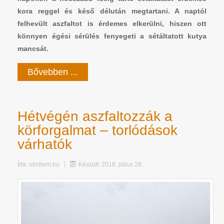
kora reggel és késő délután megtartani. A naptól
felhevült aszfaltot is érdemes elkerülni, hiszen ott
könnyen égési sérülés fenyegeti a sétáltatott kutya
mancsát.
Bővebben ...
Hétvégén aszfaltozzák a
körforgalmat – torlódások
várhatók
Írta:
utinform.hu
Készült: 2018. július 28.