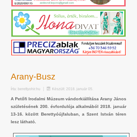
Arany-Busz
Írta:
berettyohir.hu
Készült: 2018. január 05.
A Petőfi Irodalmi Múzeum vándorkiállítása Arany János
születésének 200. évfordulója alkalmából 2018. január
13-16. között Berettyóújfaluban, a Szent István téren
lesz látható.