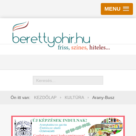
MENU
Keresés
Ön itt van:
KEZDŐLAP
KULTÚRA
Arany-Busz