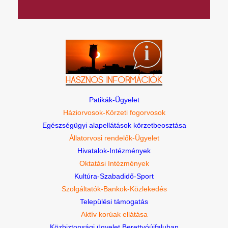
Patikák-Ügyelet
Háziorvosok-Körzeti fogorvosok
Egészségügyi alapellátások körzetbeosztása
Állatorvosi rendelők-Ügyelet
Hivatalok-Intézmények
Oktatási Intézmények
Kultúra-Szabadidő-Sport
Szolgáltatók-Bankok-Közlekedés
Települési támogatás
Aktív korúak ellátása
Közbiztonsági ügyelet Berettyóújfaluban