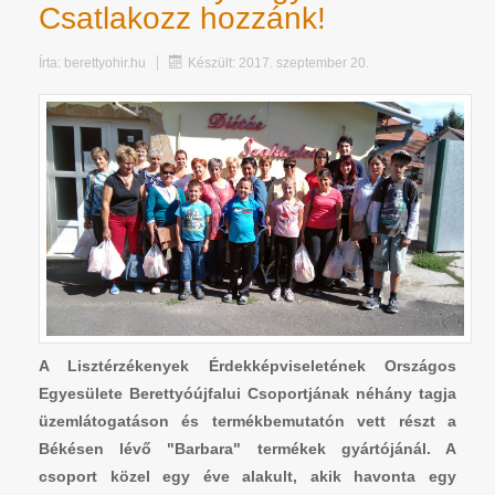
Csatlakozz hozzánk!
Írta:
berettyohir.hu
Készült: 2017. szeptember 20.
A Lisztérzékenyek Érdekképviseletének Országos
Egyesülete Berettyóújfalui Csoportjának néhány tagja
üzemlátogatáson és termékbemutatón vett részt a
Békésen lévő "Barbara" termékek gyártójánál. A
csoport közel egy éve alakult, akik havonta egy