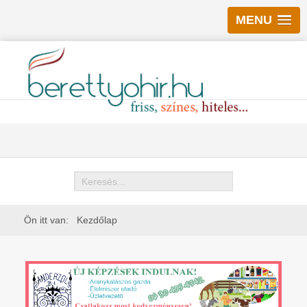
MENU
Keresés
Ön itt van:
Kezdőlap