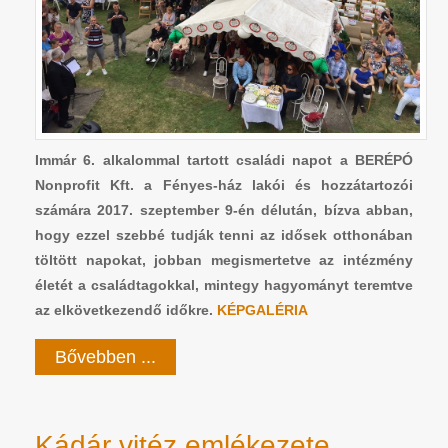
Immár 6. alkalommal tartott családi napot a BERÉPÓ
Nonprofit Kft. a Fényes-ház lakói és hozzátartozói
számára 2017. szeptember 9-én délután, bízva abban,
hogy ezzel szebbé tudják tenni az idősek otthonában
töltött napokat, jobban megismertetve az intézmény
életét a családtagokkal, mintegy hagyományt teremtve
az elkövetkezendő időkre.
KÉPGALÉRIA
Bővebben ...
Kádár vitéz emlékezete