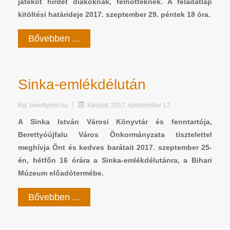
játékot hirdet diákoknak, felnőtteknek. A feladatlap
kitöltési határideje 2017. szeptember 29. péntek 18 óra.
Bővebben ...
Sinka-emlékdélután
Írta:
berettyohir.hu
Készült: 2017. szeptember 17.
A Sinka István Városi Könyvtár és fenntartója,
Berettyóújfalu Város Önkormányzata tisztelettel
meghívja Önt és kedves barátait 2017. szeptember 25-
én, hétfőn 16 órára a Sinka-emlékdélutánra, a Bihari
Múzeum előadótermébe.
Bővebben ...