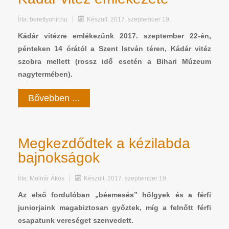
Írta:
berettyohir.hu
Készült: 2017. szeptember 19.
Kádár vitézre emlékezünk 2017. szeptember 22-én,
pénteken 14 órától a Szent István téren, Kádár vitéz
szobra mellett (rossz idő esetén a Bihari Múzeum
nagytermében).
Bővebben ...
Megkezdődtek a kézilabda
bajnokságok
Írta:
Molnár Ákos
Készült: 2017. szeptember 19.
Az első fordulóban „béemesés” hölgyek és a férfi
juniorjaink magabiztosan győztek, míg a felnőtt férfi
csapatunk vereséget szenvedett.