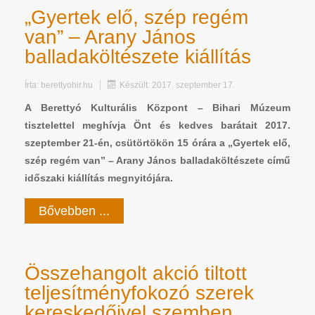
„Gyertek elő, szép regém
van” – Arany János
balladaköltészete kiállítás
Írta:
berettyohir.hu
Készült: 2017. szeptember 17.
A Berettyó Kulturális Központ – Bihari Múzeum
tisztelettel meghívja Önt és kedves barátait 2017.
szeptember 21-én, csütörtökön 15 órára a „Gyertek elő,
szép regém van” – Arany János balladaköltészete című
időszaki kiállítás megnyitójára.
Bővebben ...
Összehangolt akció tiltott
teljesítményfokozó szerek
kereskedőivel szemben