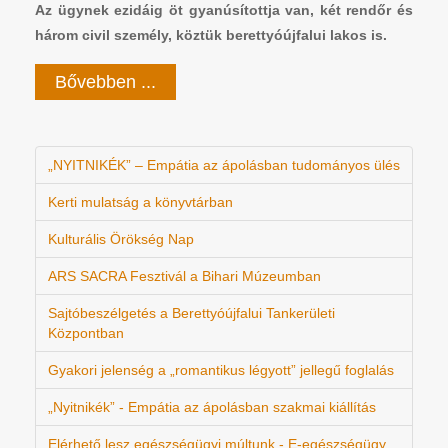
Az ügynek ezidáig öt gyanúsítottja van, két rendőr és
három civil személy, köztük berettyóújfalui lakos is.
Bővebben ...
„NYITNIKÉK” – Empátia az ápolásban tudományos ülés
Kerti mulatság a könyvtárban
Kulturális Örökség Nap
ARS SACRA Fesztivál a Bihari Múzeumban
Sajtóbeszélgetés a Berettyóújfalui Tankerületi
Központban
Gyakori jelenség a „romantikus légyott” jellegű foglalás
„Nyitnikék” - Empátia az ápolásban szakmai kiállítás
Elérhető lesz egészségügyi múltunk - E-egészségügy