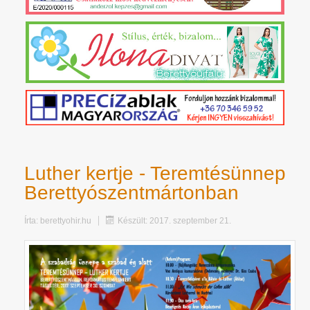
Luther kertje - Teremtésünnep
Berettyószentmártonban
Írta:
berettyohir.hu
Készült: 2017. szeptember 21.