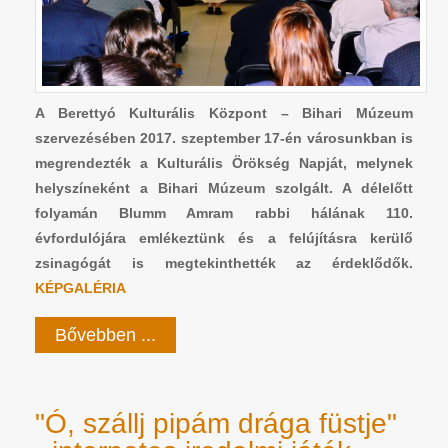
A Berettyó Kulturális Központ – Bihari Múzeum
szervezésében 2017. szeptember 17-én városunkban is
megrendezték a Kulturális Örökség Napját, melynek
helyszíneként a Bihari Múzeum szolgált. A délelőtt
folyamán Blumm Amram rabbi hálának 110.
évfordulójára emlékeztünk és a felújításra kerülő
zsinagógát is megtekinthették az érdeklődők.
KÉPGALÉRIA
Bővebben ...
"Ó, szállj pipám drága füstje"