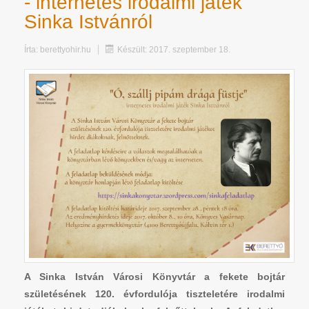
- internetes irodalmi játék
Sinka Istvánról
Írta:
berettyohir.hu
Készült: 2017. szeptember 18.
A Sinka István Városi Könyvtár a fekete bojtár
születésének 120. évfordulója tiszteletére irodalmi