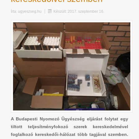
Írta:
ugyeszseg.hu
Készült: 2017. szeptember 16.
A Budapesti Nyomozó Ügyészség eljárást folytat egy
tiltott teljesítményfokozó szerek kereskedelmével
foglalkozó kereskedői-hálózat több tagjával szemben.