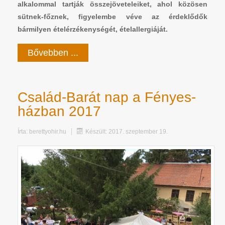
alkalommal tartják összejöveteleiket, ahol közösen
sütnek-főznek, figyelembe véve az érdeklődők
bármilyen ételérzékenységét, ételallergiáját.
Bővebben ...
Család-Barát nap a Fényes-
házban 2017
Írta:
berettyohir.hu
Készült: 2017. szeptember 19.