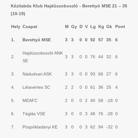
Kézilabda Klub Hajdúszoboszló - Berettyó MSE 21 – 35
(10-19)
Hely
Csapat
M
Gy
D
V
Lg
Kg
Gk
Pont
1.
Berettyó MSE
3
3
0
0
92
57
35
6
Hajdúszoboszló ANK
2.
3
3
0
0
76
44
32
6
SE
3.
Nádudvari ASK
3
3
0
0
93
66
27
6
4.
Létavértes SC
2
2
0
0
61
36
25
4
5.
MEAFC
2
0
0
2
40
58
-18
0
6.
Téglás VSE
3
0
0
3
48
76
-28
0
7.
Püspökladányi KE
3
0
0
3
62
94
-32
0