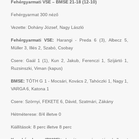
Fehérgyarmati VSE – BMSE 21-18 (12-10)
Fehérgyarmat 300 néző
Vezette: Dohány József, Nagy László
Fehérgyarmati VSE:
Harangi - Preda 6 (3), Albecz 5,
Müller 3, Illés 2, Szabó, Csobay
Csere: Gaál 1 (1), Kun 2, Jakub, Ferenczi 1, Szíjártó 1,
Ruzsinszki, Viman (kapus)
BMSE:
TÓTH G 1 - Mocsári, Kovács 2, Tahóczki 1, Nagy 1,
VARGA 6, Katona 1
Csere: Szörnyi, FEKETE 6, Dávid, Szatmári, Zákány
Hétméterese: 8/4 illetve 0
Kiállítások: 8 perc illetve 8 perc