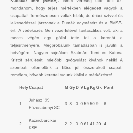
Kucskár Imre (BMSE):
Ismét vereség után kell azt
mondanom, hogy teljes mértékben elégedett vagyok a
csapattal! Természetesen voltak hibák, de óriási szívvel és
lelkesedéssel játszottak a Pumák egymásért és a BMSE-
ért! A védekezés Geri vezérletével fantasztikus volt, aki a
meccs végén egy góllal tette fel a koronát a
teljesítményére. Megpróbálunk támadásban is javulni a
hétvégére. Nagyon sajnálom Szatmári Tomi és Katona
Kristóf sérülését, mielőbbi gyógyulást kívánok nekik! A
szombati ellenfelünk a Bőcs jól összerakott csapat,
remélem, bővebb kerettel tudunk kiállni a mérkőzésre!
Hely
Csapat
M
Gy
D
V
Lg
Kg
Gk
Pont
Juhász `99
1.
3
3
0
0
59
50
9
6
Füzesabonyi SC
Kazincbarcikai
2.
2
2
0
0
61
41
20
4
KSE