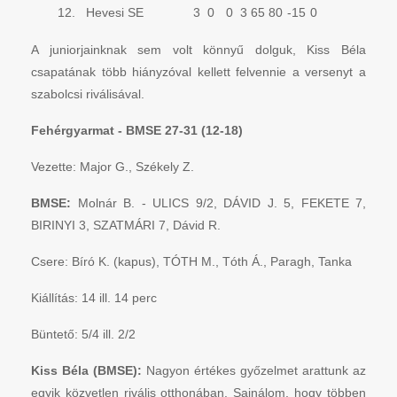
12.
Hevesi SE
3
0
0
3
65
80
-15
0
A juniorjainknak sem volt könnyű dolguk, Kiss Béla
csapatának több hiányzóval kellett felvennie a versenyt a
szabolcsi riválisával.
Fehérgyarmat - BMSE 27-31 (12-18)
Vezette: Major G., Székely Z.
BMSE:
Molnár B. - ULICS 9/2, DÁVID J. 5, FEKETE 7,
BIRINYI 3, SZATMÁRI 7, Dávid R.
Csere: Bíró K. (kapus), TÓTH M., Tóth Á., Paragh, Tanka
Kiállítás: 14 ill. 14 perc
Büntető: 5/4 ill. 2/2
Kiss Béla (BMSE):
Nagyon értékes győzelmet arattunk az
egyik közvetlen rivális otthonában. Sajnálom, hogy többen