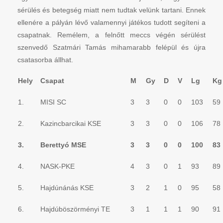
sérülés és betegség miatt nem tudtak velünk tartani. Ennek
ellenére a pályán lévő valamennyi játékos tudott segíteni a
csapatnak. Remélem, a felnőtt meccs végén sérülést
szenvedő Szatmári Tamás mihamarabb felépül és újra
csatasorba állhat.
Hely
Csapat
M
Gy
D
V
Lg
Kg
1.
MISI SC
3
3
0
0
103
59
2.
Kazincbarcikai KSE
3
3
0
0
106
78
3.
Berettyó MSE
3
3
0
0
100
83
4.
NASK-PKE
4
3
0
1
93
89
5.
Hajdúnánás KSE
3
2
1
0
95
58
6.
Hajdúböszörményi TE
3
1
1
1
90
91