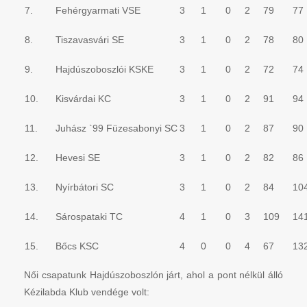
7.
Fehérgyarmati VSE
3
1
0
2
79
77
8.
Tiszavasvári SE
3
1
0
2
78
80
9.
Hajdúszoboszlói KSKE
3
1
0
2
72
74
10.
Kisvárdai KC
3
1
0
2
91
94
11.
Juhász `99 Füzesabonyi SC
3
1
0
2
87
90
12.
Hevesi SE
3
1
0
2
82
86
13.
Nyírbátori SC
3
1
0
2
84
10
14.
Sárospataki TC
4
1
0
3
109
14
15.
Bőcs KSC
4
0
0
4
67
13
Női csapatunk Hajdúszoboszlón járt, ahol a pont nélkül álló
Kézilabda Klub vendége volt: