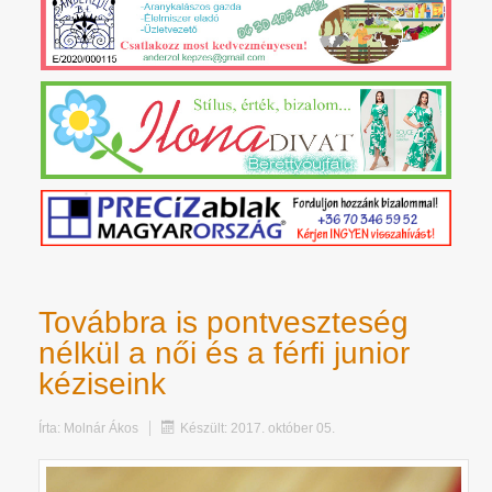
Továbbra is pontveszteség
nélkül a női és a férfi junior
kéziseink
Írta:
Molnár Ákos
Készült: 2017. október 05.