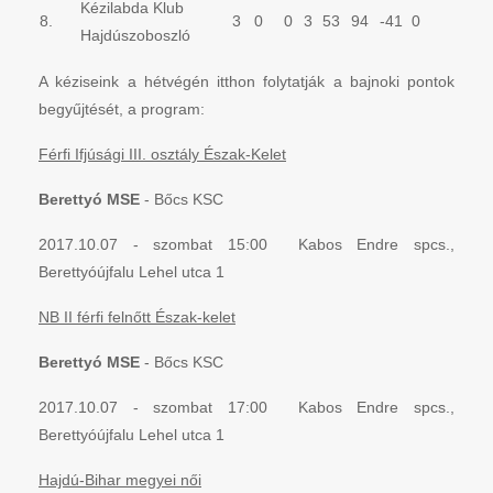
Kézilabda Klub
8.
3
0
0
3
53
94
-41
0
Hajdúszoboszló
A kéziseink a hétvégén itthon folytatják a bajnoki pontok
begyűjtését, a program:
Férfi Ifjúsági III. osztály Észak-Kelet
Berettyó MSE
- Bőcs KSC
2017.10.07 - szombat 15:00 Kabos Endre spcs.,
Berettyóújfalu Lehel utca 1
NB II férfi felnőtt Észak-kelet
Berettyó MSE
- Bőcs KSC
2017.10.07 - szombat 17:00 Kabos Endre spcs.,
Berettyóújfalu Lehel utca 1
Hajdú-Bihar megyei női