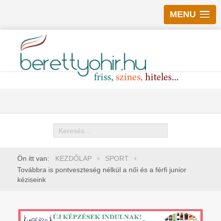
MENU
Keresés
Ön itt van:
KEZDŐLAP
SPORT
Továbbra is pontveszteség nélkül a női és a férfi junior
kéziseink