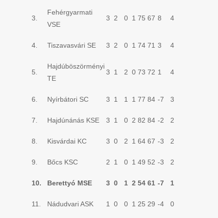
Fehérgyarmati
3.
3
2
0
1
75
67
8
4
VSE
4.
Tiszavasvári SE
3
2
0
1
74
71
3
4
Hajdúböszörményi
5.
3
1
2
0
73
72
1
4
TE
6.
Nyírbátori SC
3
1
1
1
77
84
-7
3
7.
Hajdúnánás KSE
3
1
0
2
82
84
-2
2
8.
Kisvárdai KC
3
0
2
1
64
67
-3
2
9.
Bőcs KSC
2
1
0
1
49
52
-3
2
10.
Berettyó MSE
3
0
1
2
54
61
-7
1
11.
Nádudvari ASK
1
0
0
1
25
29
-4
0