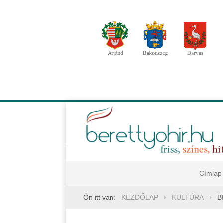
Címlap
Ön itt van:
KEZDŐLAP
KULTÚRA
B