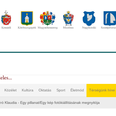
Közélet
Kultúra
Oktatás
Sport
Életmód
Térségünk hírei
író Klaudia - Egy pillanat/Egy kép fotókiállításának megnyitója