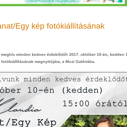
lanat/Egy kép fotókiállításának
el meghív minden kedves érdeklődőt 2017. október 10-én, kedden 
p fotókiállításának megnyitójára, a Mozi Galériába.