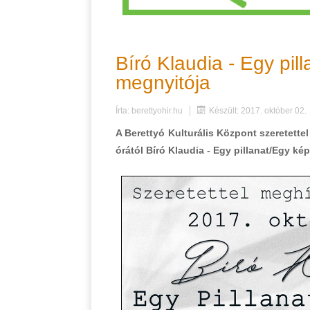
Bíró Klaudia - Egy pil
megnyitója
Írta:
berettyohir.hu
Készült: 2017. október 02.
A Berettyó Kulturális Központ szeretett
órától Bíró Klaudia - Egy pillanat/Egy ké