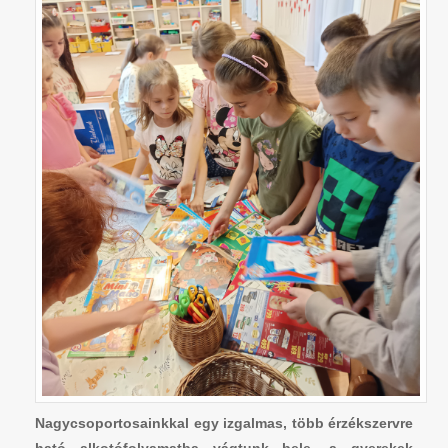
Nagycsoportosainkkal egy izgalmas, több érzékszervre