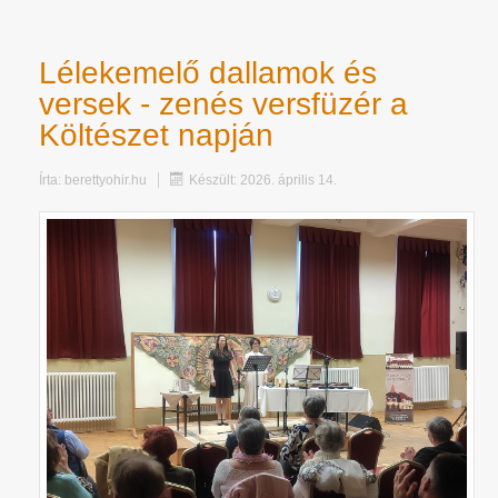
Lélekemelő dallamok és
versek - zenés versfüzér a
Költészet napján
Írta:
berettyohir.hu
Készült: 2026. április 14.