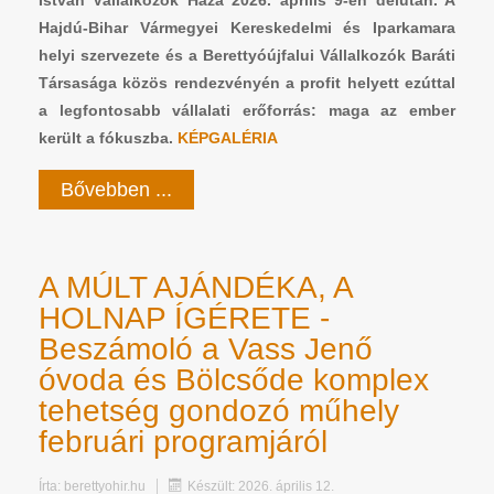
István Vállalkozók Háza 2026. április 9-én délután. A
Hajdú-Bihar Vármegyei Kereskedelmi és Iparkamara
helyi szervezete és a Berettyóújfalui Vállalkozók Baráti
Társasága közös rendezvényén a profit helyett ezúttal
a legfontosabb vállalati erőforrás: maga az ember
került a fókuszba.
KÉPGALÉRIA
Bővebben ...
A MÚLT AJÁNDÉKA, A
HOLNAP ÍGÉRETE -
Beszámoló a Vass Jenő
óvoda és Bölcsőde komplex
tehetség gondozó műhely
februári programjáról
Írta:
berettyohir.hu
Készült: 2026. április 12.