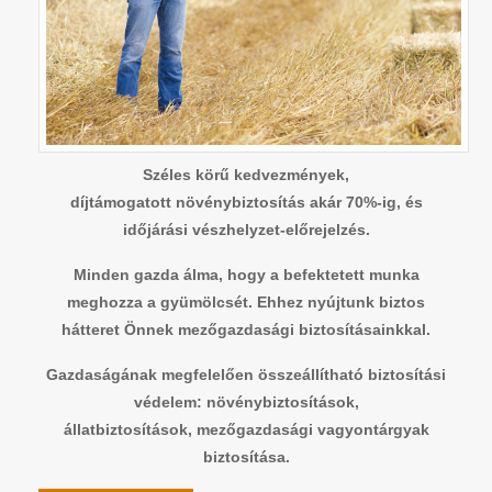
Széles körű kedvezmények,
díjtámogatott növénybiztosítás akár 70%-ig, és
időjárási vészhelyzet-előrejelzés.
Minden gazda álma, hogy a befektetett munka
meghozza a gyümölcsét. Ehhez nyújtunk biztos
hátteret Önnek mezőgazdasági biztosításainkkal.
Gazdaságának megfelelően összeállítható biztosítási
védelem: növénybiztosítások,
állatbiztosítások, mezőgazdasági vagyontárgyak
biztosítása.