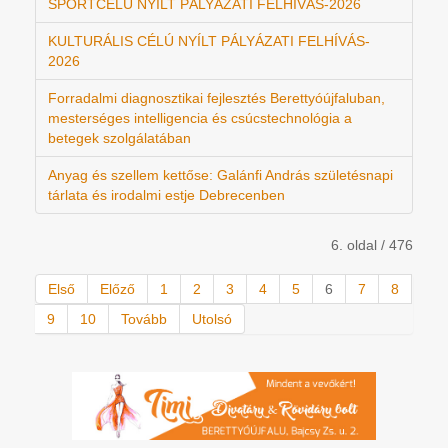
SPORTCÉLÚ NYÍLT PÁLYÁZATI FELHÍVÁS-2026
KULTURÁLIS CÉLÚ NYÍLT PÁLYÁZATI FELHÍVÁS-
2026
Forradalmi diagnosztikai fejlesztés Berettyóújfaluban,
mesterséges intelligencia és csúcstechnológia a
betegek szolgálatában
Anyag és szellem kettőse: Galánfi András születésnapi
tárlata és irodalmi estje Debrecenben
6. oldal / 476
Első
Előző
1
2
3
4
5
6
7
8
9
10
Tovább
Utolsó