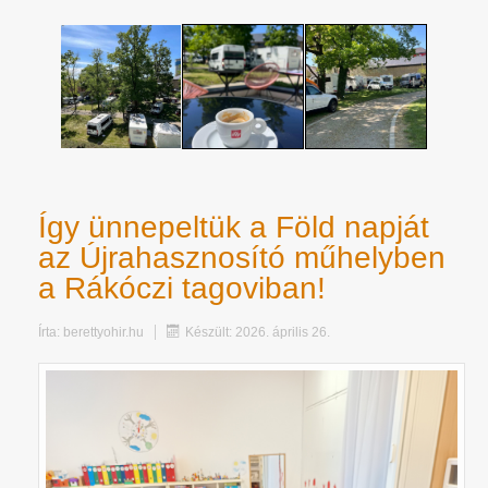
Így ünnepeltük a Föld napját
az Újrahasznosító műhelyben
a Rákóczi tagoviban!
Írta:
berettyohir.hu
Készült: 2026. április 26.