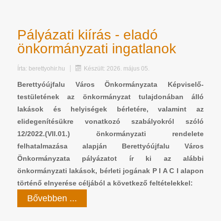
Pályázati kiírás - eladó
önkormányzati ingatlanok
Írta:
berettyohir.hu
Készült: 2026. május 05.
Berettyóújfalu Város Önkormányzata Képviselő-
testületének az önkormányzat tulajdonában álló
lakások és helyiségek bérletére, valamint az
elidegenítésükre vonatkozó szabályokról szóló
12/2022.(VII.01.) önkormányzati rendelete
felhatalmazása alapján Berettyóújfalu Város
Önkormányzata pályázatot ír ki az alábbi
önkormányzati lakások, bérleti jogának P I A C I alapon
történő elnyerése céljából a következő feltételekkel:
Bővebben ...