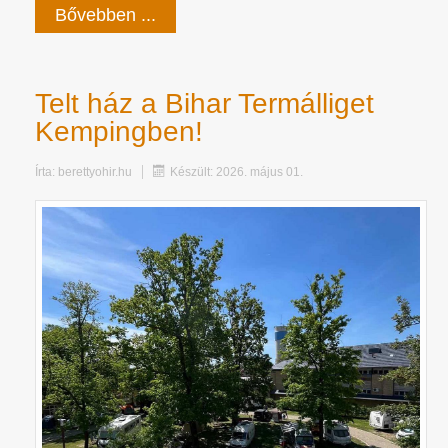
Bővebben ...
Telt ház a Bihar Termálliget
Kempingben!
Írta:
berettyohir.hu
Készült: 2026. május 01.