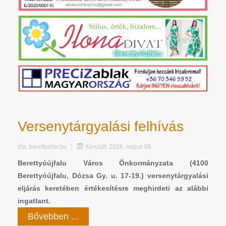
Versenytárgyalási felhívás
Írta:
berettyohir.hu
Készült: 2026. május 05.
Berettyóújfalu Város Önkormányzata (4100
Berettyóújfalu, Dózsa Gy. u. 17-19.) versenytárgyalási
eljárás keretében értékesítésre meghirdeti az alábbi
ingatlant.
Bővebben ...