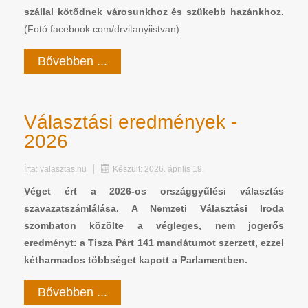
szállal kötődnek városunkhoz és szűkebb hazánkhoz.
(Fotó:facebook.com/drvitanyiistvan)
Bővebben ...
Választási eredmények -
2026
Írta:
valasztas.hu
Készült: 2026. április 19.
Véget ért a 2026-os országgyűlési választás
szavazatszámlálása. A Nemzeti Választási Iroda
szombaton közölte a végleges, nem jogerős
eredményt: a Tisza Párt 141 mandátumot szerzett, ezzel
kétharmados többséget kapott a Parlamentben.
Bővebben ...