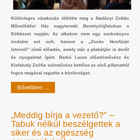
Különleges várakozás töltötte meg a Nadányi Zoltán
Művelődési Ház nagytermét Berettyóújfaluban a
Költészet napján. Az alkalom nem egy szokványos
irodalmi est volt, hanem a
„Zenés Versfüzér
Istenről”
című előadás, amely már a plakátján is derűt
és nyugalmat ígért. Barkó Laura előadóművész és
Kisfaludy Zsófia színművész kettőse az első pillanattól
fogva magával ragadta a közönséget.
Bővebben ...
„Meddig bírja a vezető?” –
Tabuk nélkül beszélgettek a
siker és az egészség