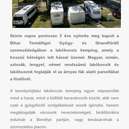
Szinte napra pontosan 2 éve nyitotta meg kapuit a
Bihar Termálliget Gyógy- és Strandfürdő
szomszédságában a lakókocsis kemping, amely a
hosszú hétvégén telt házzal üzemel. Magyar, román,
szlovák, lengyel, német rendszámú lakókocsik és
lakóbuszok foglalják el az árnyas fák alatti parcellákat
a fürdőnél.
A berettyóújfalui lakókocsis kemping egyre népszerűbb
mind a hazai, mind a külföldi karavánozók között, akik nem
csak a gyógyfürdő szolgáltatásait veszik igénybe, hanem
meglátogatják városunk nevezetességeit, biciklitúrákra
indulnak a Berettyó partján, vagy bevásárolnak a
szomszédos piacon.