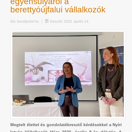
egyensúlyáról a
berettyóújfalui vállalkozók
Írta:
berettyohir.hu
Készült: 2026. április 14.
Megtelt élettel és gondolatébresztő kérdésekkel a Nyíri