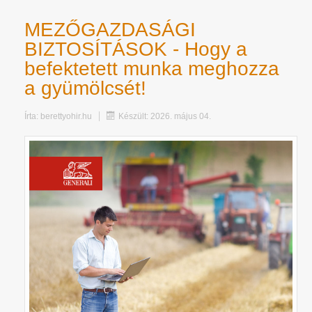
MEZŐGAZDASÁGI
BIZTOSÍTÁSOK - Hogy a
befektetett munka meghozza
a gyümölcsét!
Írta:
berettyohir.hu
Készült: 2026. május 04.