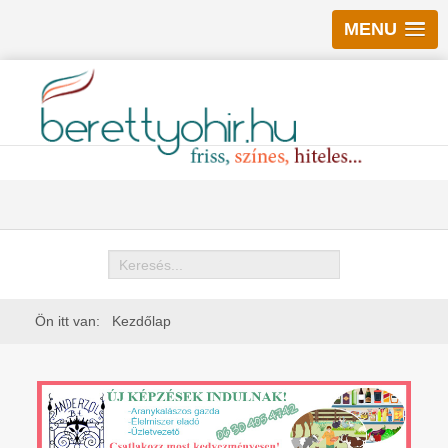
MENU
Keresés
Ön itt van:
Kezdőlap