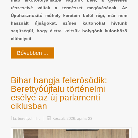
ható alkotófolyamatba vágtunk bele, a gyerekek
részeseivé váltak a természet megóvásának. Az
Újrahasznosító műhely keretein belül régi, már nem
használt újságokat, színes kartonokat hívtunk
segítségül, hogy életre keltsük bolygónk különböző
élőhelyeit.
Bővebben ...
Bihar hangja felerősödik:
Berettyóújfalu történelmi
esélye az új parlamenti
ciklusban
Írta:
berettyohir.hu
Készült: 2026. április 23.