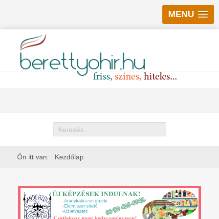
MENU
Keresés
Ön itt van:
Kezdőlap