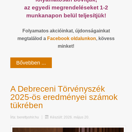
az egyedi megrendeléseket 1-2
munkanapon belül teljesítjük!
Folyamatos akcióinkat, újdonságainkat
megtalálod a
Facebook
oldalunkon
, kövess
minket!
Bővebben ...
A Debreceni Törvényszék
2025-ös eredményei számok
tükrében
Írta:
berettyohir.hu
Készült: 2026. május 20.