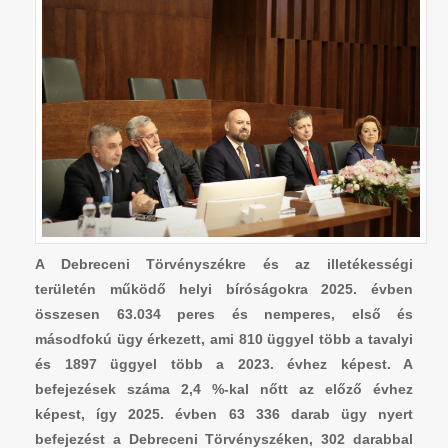
A Debreceni Törvényszékre és az illetékességi
területén működő helyi bíróságokra 2025. évben
összesen 63.034 peres és nemperes, első és
másodfokú ügy érkezett, ami 810 üggyel több a tavalyi
és 1897 üggyel több a 2023. évhez képest. A
befejezések száma 2,4 %-kal nőtt az előző évhez
képest, így 2025. évben 63 336 darab ügy nyert
befejezést a Debreceni Törvényszéken, 302 darabbal