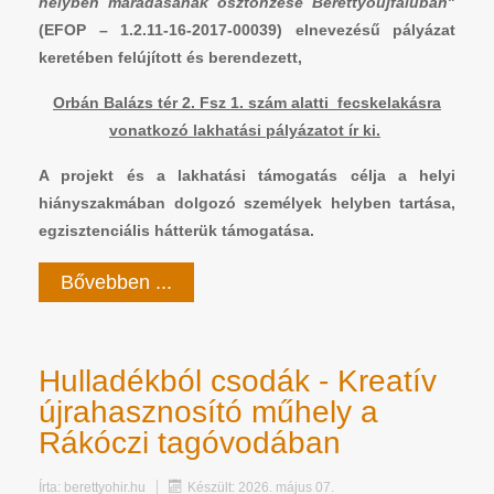
helyben maradásának ösztönzése Berettyóújfaluban
"
(EFOP – 1.2.11-16-2017-00039) elnevezésű pályázat
keretében felújított és berendezett,
Orbán Balázs tér 2. Fsz 1. szám alatti fecskelakásra
vonatkozó lakhatási pályázatot ír ki.
A projekt és a lakhatási támogatás célja a helyi
hiányszakmában dolgozó személyek helyben tartása,
egzisztenciális hátterük támogatása.
Bővebben ...
Hulladékból csodák - Kreatív
újrahasznosító műhely a
Rákóczi tagóvodában
Írta:
berettyohir.hu
Készült: 2026. május 07.