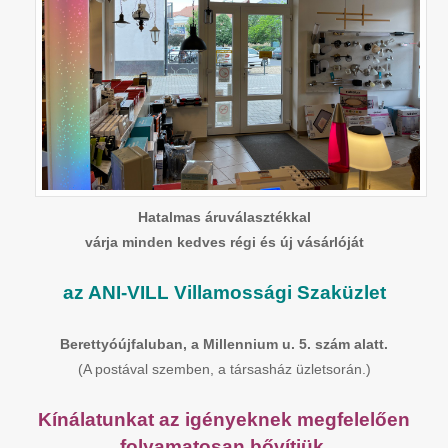
Hatalmas áruválasztékkal
várja minden kedves régi és új vásárlóját
az ANI-VILL Villamossági Szaküzlet
Berettyóújfaluban, a Millennium u. 5. szám alatt.
(A postával szemben, a társasház üzletsorán.)
Kínálatunkat az igényeknek megfelelően
folyamatosan bővítjük,