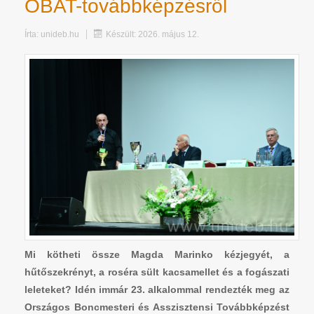
OBAT-továbbképzésről
Írta:
unideb.hu
Készült: 2026. május 12.
Mi kötheti össze Magda Marinko kézjegyét, a
hűtőszekrényt, a roséra sült kacsamellet és a fogászati
leleteket? Idén immár 23. alkalommal rendezték meg az
Országos Boncmesteri és Asszisztensi Továbbképzést