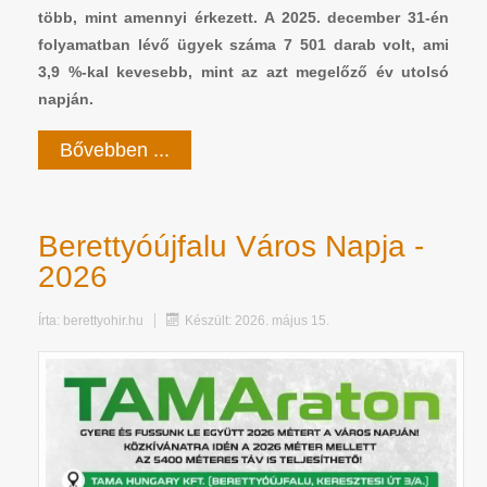
több, mint amennyi érkezett. A 2025. december 31-én
folyamatban lévő ügyek száma 7 501 darab volt, ami
3,9 %-kal kevesebb, mint az azt megelőző év utolsó
napján.
Bővebben ...
Berettyóújfalu Város Napja -
2026
Írta:
berettyohir.hu
Készült: 2026. május 15.