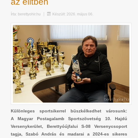
az elitben
Írta:
berettyohir.hu
Készült: 2026. május 06.
Különleges sportsikerrel büszkélkedhet városunk:
A Magyar Postagalamb Sportszövetség 10. Hajdú
Versenykerület, Berettyóújfalui S-08 Versenycsoport
tagja, Szabó András és madarai a 2024-es sikeres