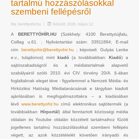
tartalmú hozzászólásokkal
szembeni fellépésről
Írta:
berettyohir.hu
Készült: 2026. május 12.
A
BERETTYÓHÍR.HU
(Székhely: 4100 Berettyóújfalu,
Csillag u.61. ; Nyilvántartási szám: 33911884; E-mail
cím:
berettyohir@berettyohir.hu
; képviseli: Gulyás Lenke
e.v., tulajdonos) mint
kiadó
(a továbbiakban:
Kiadó
) a
sajtószabadságról és a médiatartalmak alapvető
szabályairól szóló 2010. évi CIV. törvény 20/A. §-ában
foglaltaknak eleget téve - figyelemmel a Nemzeti Média- és
Hírközlési Hatóság Médiatanácsának e tárgyban kiadott
ajánlásában is megfogalmazottakra – a kiadásában
lévő
www.berettyohir.hu
című elektronikus sajtótermék (a
továbbiakban:
Hírportál
) által fenntartott közösségi média
oldalain és Youtube oldalán közzétett tartalmaihoz fűzött
jogellenes tartalmú hozzászólásokkal szembeni fellépés
végett, az azok közzétételét követően irányadó és