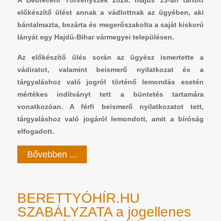
előkészítő ülést annak a vádlottnak az ügyében, aki
bántalmazta, bezárta és megerőszakolta a saját kiskorú
lányát egy Hajdú-Bihar vármegyei településen.
Az előkészítő ülés során az ügyész ismertette a
vádiratot, valamint beismerő nyilatkozat és a
tárgyaláshoz való jogról történő lemondás esetén
mértékes indítványt tett a büntetés tartamára
vonatkozóan. A férfi beismerő nyilatkozatot tett,
tárgyaláshoz való jogáról lemondott, amit a bíróság
elfogadott.
Bővebben ...
BERETTYÓHÍR.HU
SZABÁLYZATA a jogellenes