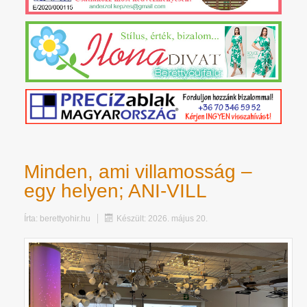
Minden, ami villamosság –
egy helyen; ANI-VILL
Írta:
berettyohir.hu
Készült: 2026. május 20.