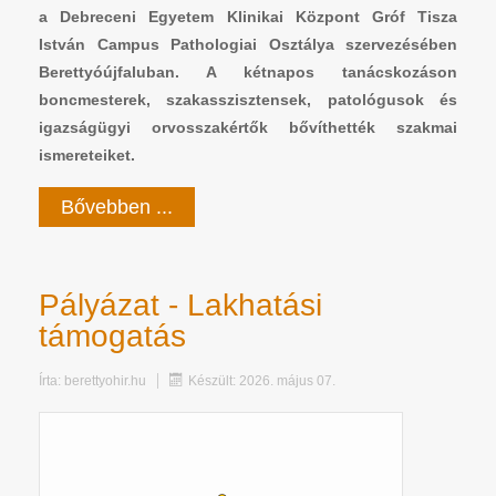
a Debreceni Egyetem Klinikai Központ Gróf Tisza
István Campus Pathologiai Osztálya szervezésében
Berettyóújfaluban. A kétnapos tanácskozáson
boncmesterek, szakasszisztensek, patológusok és
igazságügyi orvosszakértők bővíthették szakmai
ismereteiket.
Bővebben ...
Pályázat - Lakhatási
támogatás
Írta:
berettyohir.hu
Készült: 2026. május 07.