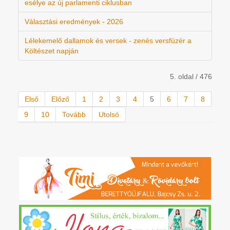
esélye az új parlamenti ciklusban
Választási eredmények - 2026
Lélekemelő dallamok és versek - zenés versfüzér a
Költészet napján
5. oldal / 476
Első
Előző
1
2
3
4
5
6
7
8
9
10
Tovább
Utolsó