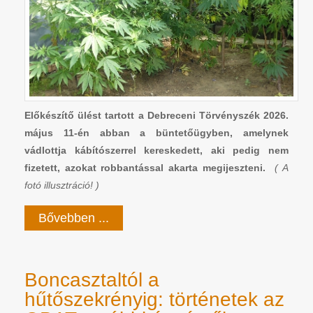
Előkészítő ülést tartott a Debreceni Törvényszék 2026.
május 11-én abban a büntetőügyben, amelynek
vádlottja kábítószerrel kereskedett, aki pedig nem
fizetett, azokat robbantással akarta megijeszteni.
( A
fotó illusztráció! )
Bővebben ...
Boncasztaltól a
hűtőszekrényig: történetek az