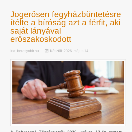
Jogerősen fegyházbüntetésre
ítélte a bíróság azt a férfit, aki
saját lányával
erőszakoskodott
Írta:
berettyohir.hu
Készült: 2026. május 14.
A Debreceni Törvényszék 2026. május 13-án tartott