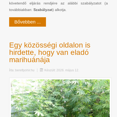
követendő eljárás rendjére az alábbi szabályzatot (a
továbbiakban:
Szabályzat
) alkotja.
Bővebben ...
Egy közösségi oldalon is
hirdette, hogy van eladó
marihuánája
Írta:
berettyohir.hu
Készült: 2026. május 12.