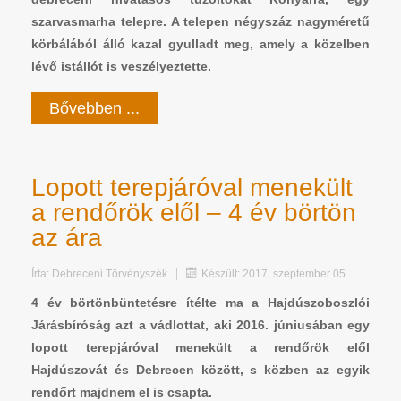
szarvasmarha telepre. A telepen négyszáz nagyméretű
körbálából álló kazal gyulladt meg, amely a közelben
lévő istállót is veszélyeztette.
Bővebben ...
Lopott terepjáróval menekült
a rendőrök elől – 4 év börtön
az ára
Írta:
Debreceni Törvényszék
Készült: 2017. szeptember 05.
4 év börtönbüntetésre ítélte ma a Hajdúszoboszlói
Járásbíróság azt a vádlottat, aki 2016. júniusában egy
lopott terepjáróval menekült a rendőrök elől
Hajdúszovát és Debrecen között, s közben az egyik
rendőrt majdnem el is csapta.