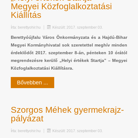
Megyei Közfoglalkoztatási
Kiállítás
Írta:
berettyohir.hu
Készült: 2017. szeptember 03.
Berettyóújfalu Város Önkormányzata és a Hajdú-Bihar
Megyei Kormányhivatal sok szeretettel meghív minden
érdeklődőt 2017. szeptember 8-án, pénteken 10 órától
megrendezésre kerülő „Helyi értékek Startja” – Megyei
Közfoglalkoztatási Kiállításra.
Bővebben ...
Szorgos Méhek gyermekrajz-
pályázat
Írta:
berettyohir.hu
Készült: 2017. szeptember 03.