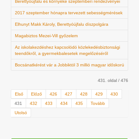
Berettyóújfalu és környéke szeptemberi rendezvényei
2017 szeptember hónapra tervezett sebességmérések
Elhunyt Makk Károly, Berettyóújfalu díszpolgára
Magabiztos Mezei-Vill győzelem
Az iskolakezdéshez kapcsolódó közlekedésbiztonsági
teendőkről, a gyermekbalesetek megelőzéséről
Bocsánatkérést vár a Jobbiktól 3 millió magyar időskorú
431. oldal / 476
Első
Előző
426
427
428
429
430
431
432
433
434
435
Tovább
Utolsó