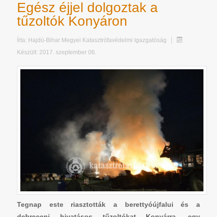
Egész éjjel dolgoztak a
tűzoltók Konyáron
Írta:
Hajdú-Bihar Megyei Katasztrófavédelmi Igazgatóság
Készült: 2017. szeptember 06.
Tegnap este riasztották a berettyóújfalui és a
debreceni hivatásos tűzoltókat Konyárra, egy