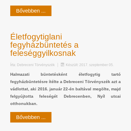
Bővebben ...
Életfogytiglani
fegyházbüntetés a
feleséggyilkosnak
Írta:
Debreceni Törvényszék
Készült: 2017. szeptember 05.
Halmazati büntetésként életfogytig tartó
fegyházbüntetésre ítélte a Debreceni Törvényszék azt a
vádlottat, aki 2016. január 22-én baltával megölte, majd
felgyújtotta feleségét Debrecenben, Nyíl utcai
otthonukban.
Bővebben ...