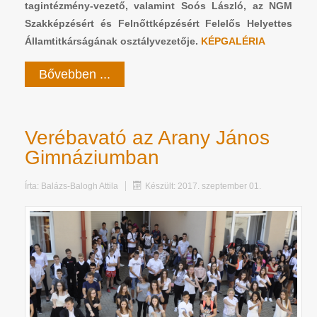
tagintézmény-vezető, valamint Soós László, az NGM
Szakképzésért és Felnőttképzésért Felelős Helyettes
Államtitkárságának osztályvezetője.
KÉPGALÉRIA
Bővebben ...
Verébavató az Arany János
Gimnáziumban
Írta:
Balázs-Balogh Attila
Készült: 2017. szeptember 01.