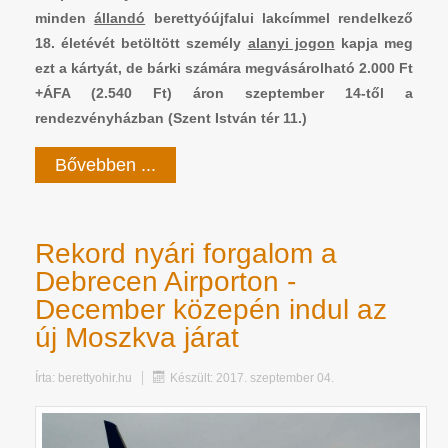
minden
állandó
berettyóújfalui lakcímmel rendelkező
18. életévét betöltött személy
alanyi jogon
kapja meg
ezt a kártyát, de bárki számára megvásárolható 2.000 Ft
+ÁFA (2.540 Ft) áron szeptember 14-től a
rendezvényházban (Szent István tér 11.)
Bővebben ...
Rekord nyári forgalom a
Debrecen Airporton -
December közepén indul az
új Moszkva járat
Írta:
berettyohir.hu
Készült: 2017. szeptember 04.