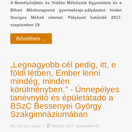
A Berettyóújfalu és Vidéke Méhészek Egyesülete és a
Bihari Mézlovagrend gyermekrajz-pályázatot hirdet
Szorgos Méhek címmel. Pályázati határidő 2017.
szeptember 19.
Bővebben ...
„Legnagyobb cél pedig, itt, e
földi létben, Ember lenni
mindég, minden
körülményben.” - Ünnepélyes
tanévnyitó és épületátadó a
BSzC Bessenyei György
Szakgimnáziumában
Írta:
Kulcsár László
Készült: 2017. szeptember 02.