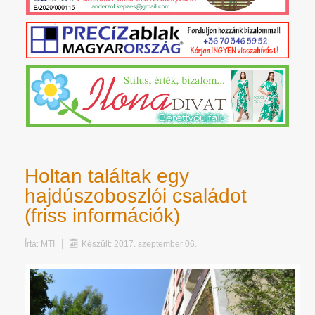
Holtan találtak egy
hajdúszoboszlói családot
(friss információk)
Írta:
MTI
Készült: 2017. szeptember 06.