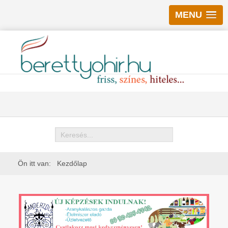
MENU
Keresés
Ön itt van:
Kezdőlap