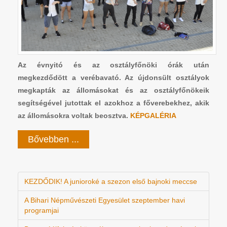
Az évnyitó és az osztályfőnöki órák után
megkezdődött a verébavató. Az újdonsült osztályok
megkapták az állomásokat és az osztályfőnökeik
segítségével jutottak el azokhoz a főverebekhez, akik
az állomásokra voltak beosztva.
KÉPGALÉRIA
Bővebben ...
KEZDŐDIK! A junioroké a szezon első bajnoki meccse
A Bihari Népművészeti Egyesület szeptember havi
programjai