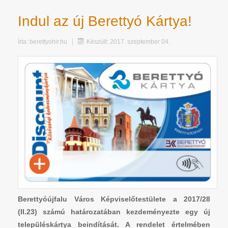
Indul az új Berettyó Kártya!
Írta:
berettyohir.hu
Készült: 2017. szeptember 04.
Berettyóújfalu Város Képviselőtestülete a 2017/28
(II.23) számú határozatában kezdeményezte egy új
településkártya beindítását. A rendelet értelmében