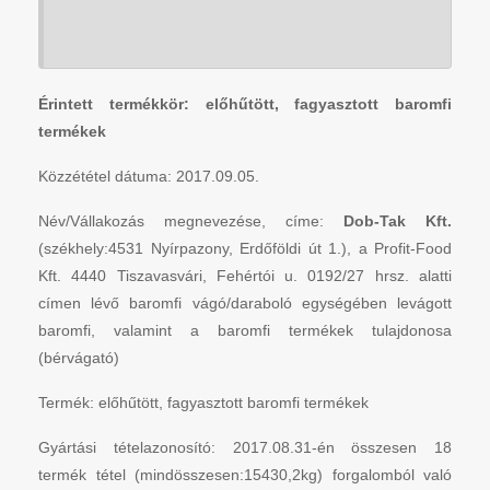
Érintett termékkör: előhűtött, fagyasztott baromfi
termékek
Közzététel dátuma: 2017.09.05.
Név/Vállakozás megnevezése, címe:
Dob-Tak Kft.
(székhely:4531 Nyírpazony, Erdőföldi út 1.), a Profit-Food
Kft. 4440 Tiszavasvári, Fehértói u. 0192/27 hrsz. alatti
címen lévő baromfi vágó/daraboló egységében levágott
baromfi, valamint a baromfi termékek tulajdonosa
(bérvágató)
Termék: előhűtött, fagyasztott baromfi termékek
Gyártási tételazonosító: 2017.08.31-én összesen 18
termék tétel (mindösszesen:15430,2kg) forgalomból való