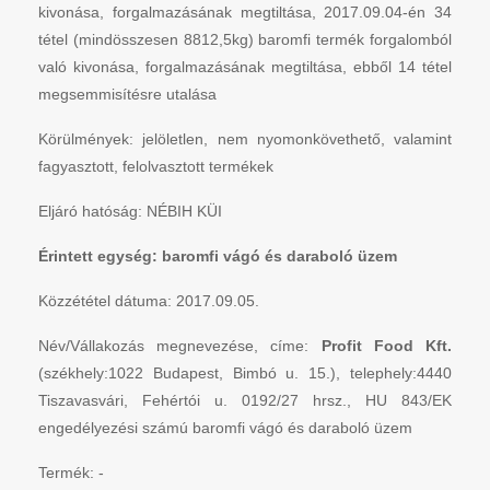
kivonása, forgalmazásának megtiltása, 2017.09.04-én 34
tétel (mindösszesen 8812,5kg) baromfi termék forgalomból
való kivonása, forgalmazásának megtiltása, ebből 14 tétel
megsemmisítésre utalása
Körülmények: jelöletlen, nem nyomonkövethető, valamint
fagyasztott, felolvasztott termékek
Eljáró hatóság: NÉBIH KÜI
Érintett egység: baromfi vágó és daraboló üzem
Közzététel dátuma: 2017.09.05.
Név/Vállakozás megnevezése, címe:
Profit Food Kft.
(székhely:1022 Budapest, Bimbó u. 15.), telephely:4440
Tiszavasvári, Fehértói u. 0192/27 hrsz., HU 843/EK
engedélyezési számú baromfi vágó és daraboló üzem
Termék: -