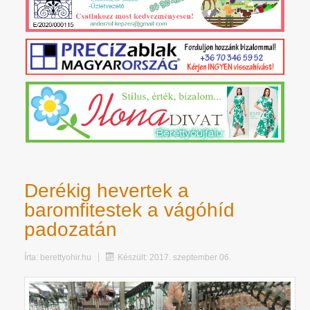
Derékig hevertek a
baromfitestek a vágóhíd
padozatán
Írta:
berettyohir.hu
Készült: 2017. szeptember 06.