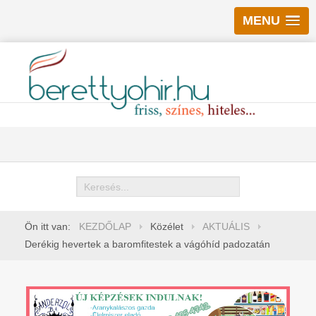
MENU
Keresés
Ön itt van:
KEZDŐLAP
Közélet
AKTUÁLIS
Derékig hevertek a baromfitestek a vágóhíd padozatán