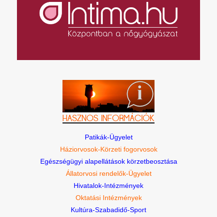
Patikák-Ügyelet
Háziorvosok-Körzeti fogorvosok
Egészségügyi alapellátások körzetbeosztása
Állatorvosi rendelők-Ügyelet
Hivatalok-Intézmények
Oktatási Intézmények
Kultúra-Szabadidő-Sport