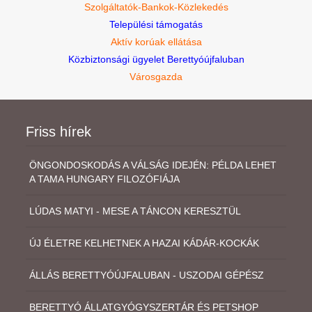
Szolgáltatók-Bankok-Közlekedés
Települési támogatás
Aktív korúak ellátása
Közbiztonsági ügyelet Berettyóújfaluban
Városgazda
Friss hírek
ÖNGONDOSKODÁS A VÁLSÁG IDEJÉN: PÉLDA LEHET
A TAMA HUNGARY FILOZÓFIÁJA
LÚDAS MATYI - MESE A TÁNCON KERESZTÜL
ÚJ ÉLETRE KELHETNEK A HAZAI KÁDÁR-KOCKÁK
ÁLLÁS BERETTYÓÚJFALUBAN - USZODAI GÉPÉSZ
BERETTYÓ ÁLLATGYÓGYSZERTÁR ÉS PETSHOP