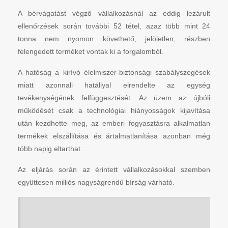
A bérvágatást végző vállalkozásnál az eddig lezárult
ellenőrzések során további 52 tétel, azaz több mint 24
tonna nem nyomon követhető, jelöletlen, részben
felengedett terméket vontak ki a forgalomból.
A hatóság a kirívó élelmiszer-biztonsági szabályszegések
miatt azonnali hatállyal elrendelte az egység
tevékenységének felfüggesztését. Az üzem az újbóli
működését csak a technológiai hiányosságok kijavítása
után kezdhette meg, az emberi fogyasztásra alkalmatlan
termékek elszállítása és ártalmatlanítása azonban még
több napig eltarthat.
Az eljárás során az érintett vállalkozásokkal szemben
együttesen milliós nagyságrendű bírság várható.