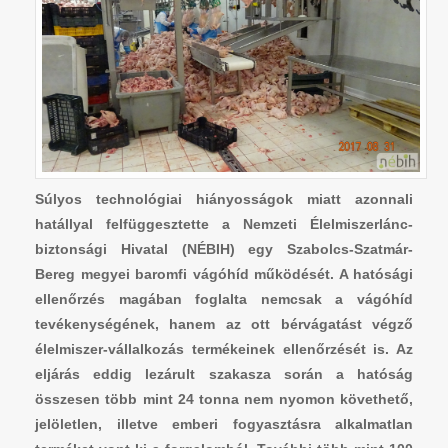
Súlyos technológiai hiányosságok miatt azonnali
hatállyal felfüggesztette a Nemzeti Élelmiszerlánc-
biztonsági Hivatal (NÉBIH) egy Szabolcs-Szatmár-
Bereg megyei baromfi vágóhíd működését. A hatósági
ellenőrzés magában foglalta nemcsak a vágóhíd
tevékenységének, hanem az ott bérvágatást végző
élelmiszer-vállalkozás termékeinek ellenőrzését is. Az
eljárás eddig lezárult szakasza során a hatóság
összesen több mint 24 tonna nem nyomon követhető,
jelöletlen, illetve emberi fogyasztásra alkalmatlan