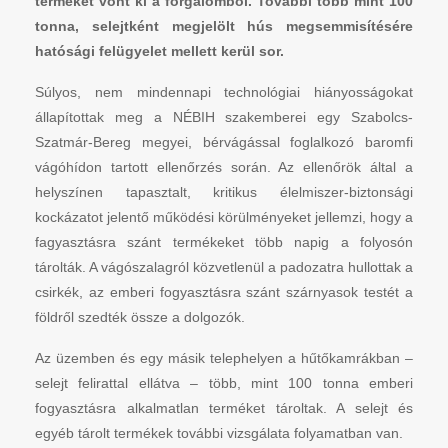
terméket vont ki a forgalomból. További több mint 100
tonna, selejtként megjelölt hús megsemmisítésére
hatósági felügyelet mellett kerül sor.
Súlyos, nem mindennapi technológiai hiányosságokat
állapítottak meg a NÉBIH szakemberei egy Szabolcs-
Szatmár-Bereg megyei, bérvágással foglalkozó baromfi
vágóhídon tartott ellenőrzés során. Az ellenőrök által a
helyszínen tapasztalt, kritikus élelmiszer-biztonsági
kockázatot jelentő működési körülményeket jellemzi, hogy a
fagyasztásra szánt termékeket több napig a folyosón
tárolták. A vágószalagról közvetlenül a padozatra hullottak a
csirkék, az emberi fogyasztásra szánt szárnyasok testét a
földről szedték össze a dolgozók.
Az üzemben és egy másik telephelyen a hűtőkamrákban –
selejt felirattal ellátva – több, mint 100 tonna emberi
fogyasztásra alkalmatlan terméket tároltak. A selejt és
egyéb tárolt termékek további vizsgálata folyamatban van.