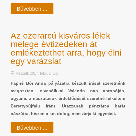
Bővebben ...
Az ezerarcú kisváros lélek
melege évtizedeken át
emlékeztethet arra, hogy élni
egy varázslat
Készült: 2017. február 14.
Papné Bói Anna pályázatra készült írását szeretnénk
megosztani olvasóikkal Valentin nap apropóján,
ugyanis a nászutasok érdeklődését szeretné felkelteni
Berettyóújfalu iránt. Utazzanak pénztárca barát
nászútra, hiszen a két dolog, nem zárja ki egymást.
Bővebben ...