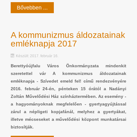
Bővebben ...
A kommunizmus áldozatainak
emléknapja 2017
Készült: 2017. február 16.
Berettyóújfalu Város Önkormányzata mindenkit
szeretettel vár A kommunizmus áldozatainak
emléknapja - Szívedet emeld fel! című rendezvényére
2016. február 24-én, pénteken 15 órától a Nadányi
Zoltán Művelődési Ház színháztermében. Az esemény -
a hagyományoknak megfelelően - gyertyagyújtással
zárul a népligeti kopjafánál, melyhez a gyertyákat,
illetve mécseseket a művelődési központ munkatársai
biztosítják.