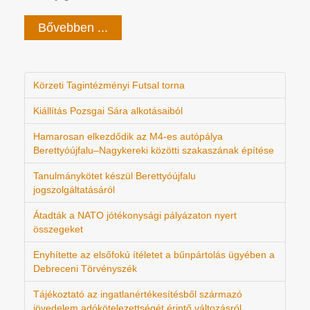
Bővebben ...
Körzeti Tagintézményi Futsal torna
Kiállítás Pozsgai Sára alkotásaiból
Hamarosan elkezdődik az M4-es autópálya
Berettyóújfalu–Nagykereki közötti szakaszának építése
Tanulmánykötet készül Berettyóújfalu
jogszolgáltatásáról
Átadták a NATO jótékonysági pályázaton nyert
összegeket
Enyhítette az elsőfokú ítéletet a bűnpártolás ügyében a
Debreceni Törvényszék
Tájékoztató az ingatlanértékesítésből származó
jövedelem adókötelezettségét érintő változásról