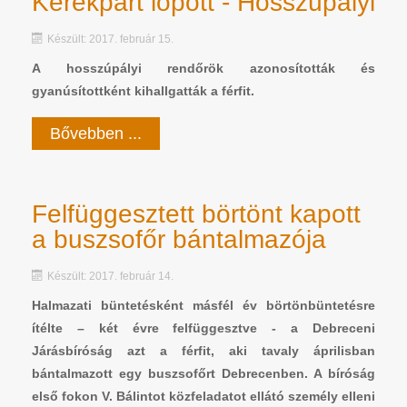
Kerékpárt lopott - Hosszúpályi
Készült: 2017. február 15.
A hosszúpályi rendőrök azonosították és
gyanúsítottként kihallgatták a férfit.
Bővebben ...
Felfüggesztett börtönt kapott
a buszsofőr bántalmazója
Készült: 2017. február 14.
Halmazati büntetésként másfél év börtönbüntetésre
ítélte – két évre felfüggesztve - a Debreceni
Járásbíróság azt a férfit, aki tavaly áprilisban
bántalmazott egy buszsofőrt Debrecenben. A bíróság
első fokon V. Bálintot közfeladatot ellátó személy elleni