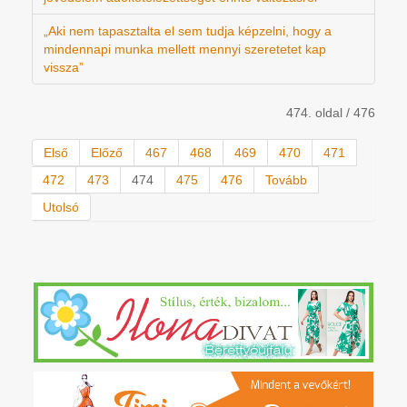
„Aki nem tapasztalta el sem tudja képzelni, hogy a
mindennapi munka mellett mennyi szeretetet kap
vissza”
474. oldal / 476
Első
Előző
467
468
469
470
471
472
473
474
475
476
Tovább
Utolsó