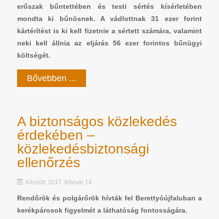
erőszak bűntettében és testi sértés kísérletében
mondta ki bűnösnek. A vádlottnak 31 ezer forint
kártérítést is ki kell fizetnie a sértett számára, valamint
neki kell állnia az eljárás 56 ezer forintos bűnügyi
költségét.
Bővebben ...
A biztonságos közlekedés
érdekében –
közlekedésbiztonsági
ellenőrzés
Készült: 2017. február 14.
Rendőrök és polgárőrök hívták fel Berettyóújfaluban a
kerékpárosok figyelmét a láthatóság fontosságára.