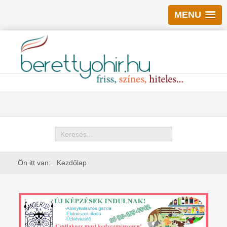
MENU
Keresés
Ön itt van:
Kezdőlap