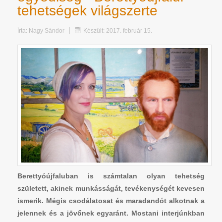
tehetségek világszerte
Írta:
Nagy Sándor
Készült: 2017. február 15.
Berettyóújfaluban is számtalan olyan tehetség
született, akinek munkásságát, tevékenységét kevesen
ismerik. Mégis csodálatosat és maradandót alkotnak a
jelennek és a jövőnek egyaránt. Mostani interjúnkban