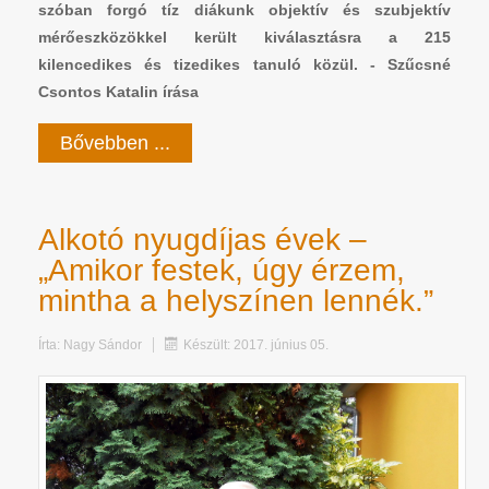
szóban forgó tíz diákunk objektív és szubjektív
mérőeszközökkel került kiválasztásra a 215
kilencedikes és tizedikes tanuló közül. - Szűcsné
Csontos Katalin írása
Bővebben ...
Alkotó nyugdíjas évek –
„Amikor festek, úgy érzem,
mintha a helyszínen lennék.”
Írta:
Nagy Sándor
Készült: 2017. június 05.