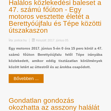
Halálos közlekedési baleset a
47. számú főúton - Egy
motoros vesztette életét a
Berettyóújfalu és Tépe közötti
útszakaszon
Írta:
police.hu
Készült: 2017. június 05.
Egy motoros 2017. június 5-én 0 óra 15 perc körül a 47.
számú főúton Berettyóújfalu felől Tépe irányába
közlekedett, amikor eddig tisztázatlan körülmények
között letért az úttestről és az árokba csapódott.
Bővebben ...
Gondatlan gondozás
okozhatta az asszony halálát