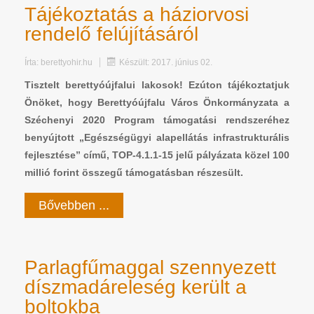
Tájékoztatás a háziorvosi
rendelő felújításáról
Írta:
berettyohir.hu
Készült: 2017. június 02.
Tisztelt berettyóújfalui lakosok! Ezúton tájékoztatjuk
Önöket, hogy Berettyóújfalu Város Önkormányzata a
Széchenyi 2020 Program támogatási rendszeréhez
benyújtott „Egészségügyi alapellátás infrastrukturális
fejlesztése” című, TOP-4.1.1-15 jelű pályázata közel 100
millió forint összegű támogatásban részesült.
Bővebben ...
Parlagfűmaggal szennyezett
díszmadáreleség került a
boltokba