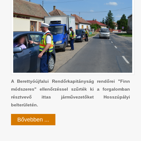
A Berettyóújfalui Rendőrkapitányság rendőrei "Finn
módszeres" ellenőrzéssel szűrték ki a forgalomban
résztvevő ittas járművezetőket Hosszúpályi
belterületén.
Bővebben ...