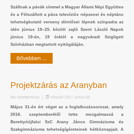
Szállnak a pávák címmel a Magyar Állami Népi Együttes
és a Fölszállott a páva televíziós népzenei és néptánc
tehetségkutató verseny döntősei lépnek színpadra az
idén június 19–25. között zajló Szent László Napok
június 19-én, 19 órától a nagyváradi Szigligeti
Színházban megtartott nyitógáláján.
Bővebben ...
Projektzárás az Aranyban
Írta:
berettyohir.hu
Készült: 2017. június 06.
Május 31-én ért véget az a foglalkozássorozat, amely
2016. szeptemberétől tette mozgalmassá a
Berettyóújfalui SzC Arany János Gimnáziuma és
Szakgimnáziuma tehetségígéreteinek hétköznapjait. A