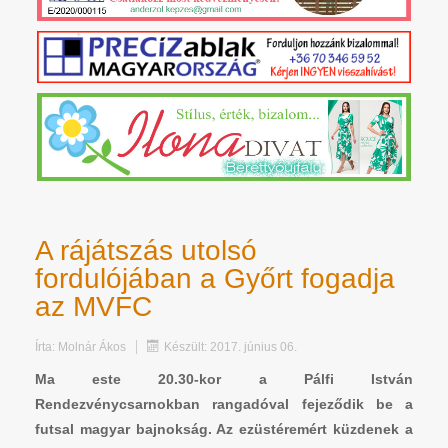
A rájátszás utolsó
fordulójában a Győrt fogadja
az MVFC
Írta:
Molnár Ákos
Készült: 2017. június 06.
Ma este 20.30-kor a Pálfi István
Rendezvénycsarnokban rangadóval fejeződik be a
futsal magyar bajnokság. Az ezüstéremért küzdenek a