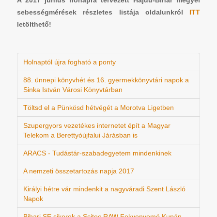
A 2017 június hónapra tervezett Hajdú-Bihar megyei
sebességmérések részletes listája oldalunkról
ITT
letölthető!
Holnaptól újra fogható a ponty
88. ünnepi könyvhét és 16. gyermekkönyvtári napok a
Sinka István Városi Könyvtárban
Töltsd el a Pünkösd hétvégét a Morotva Ligetben
Szupergyors vezetékes internetet épít a Magyar
Telekom a Berettyóújfalui Járásban is
ARACS - Tudástár-szabadegyetem mindenkinek
A nemzeti összetartozás napja 2017
Királyi hétre vár mindenkit a nagyváradi Szent László
Napok
Bihari SE sikerek a Scitec RAW Fekvenyomó Kupán