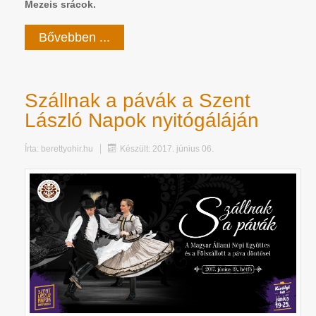
Mezeis srácok.
Bővebben ...
Szállnak a pávák a Szent
László Napok nyitógáláján
Írta:
berettyohir.hu
Készült: 2017. június 06.