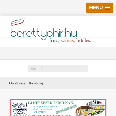
MENU
Keresés
Ön itt van:
Kezdőlap