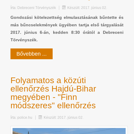
Írta:
Debreceni Törvényszék
Készült: 2017. június 02.
Gondozási kötelezettség elmulasztásának bűntette és
más bűncselekmények ügyében tartja első tárgyalását
2017. június 6-án, kedden 8:30 órától a Debreceni
Törvényszék.
Bővebben ...
Folyamatos a közúti
ellenőrzés Hajdú-Bihar
megyében - "Finn
módszeres" ellenőrzés
Írta:
police.hu
Készült: 2017. június 02.