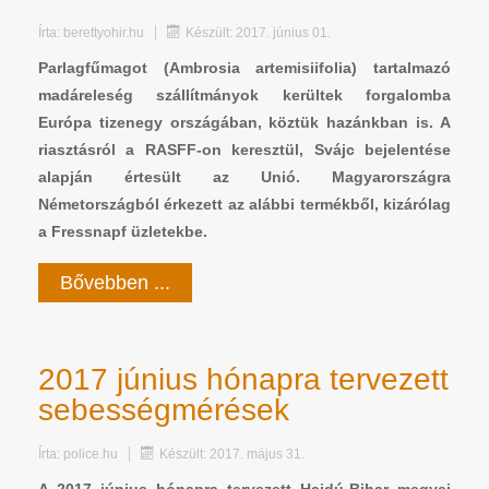
Írta:
berettyohir.hu
Készült: 2017. június 01.
Parlagfűmagot (Ambrosia artemisiifolia) tartalmazó
madáreleség szállítmányok kerültek forgalomba
Európa tizenegy országában, köztük hazánkban is. A
riasztásról a RASFF-on keresztül, Svájc bejelentése
alapján értesült az Unió. Magyarországra
Németországból érkezett az alábbi termékből, kizárólag
a Fressnapf üzletekbe.
Bővebben ...
2017 június hónapra tervezett
sebességmérések
Írta:
police.hu
Készült: 2017. május 31.