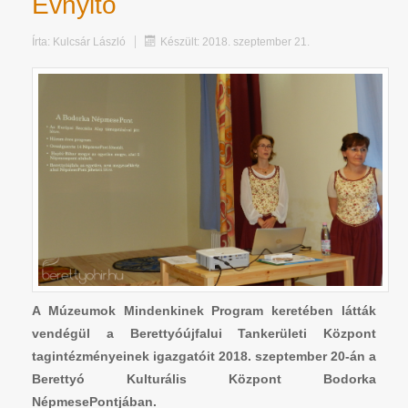
Évnyitó
Írta:
Kulcsár László
Készült: 2018. szeptember 21.
A Múzeumok Mindenkinek Program keretében látták
vendégül a Berettyóújfalui Tankerületi Központ
tagintézményeinek igazgatóit 2018. szeptember 20-án a
Berettyó Kulturális Központ Bodorka
NépmesePontjában.