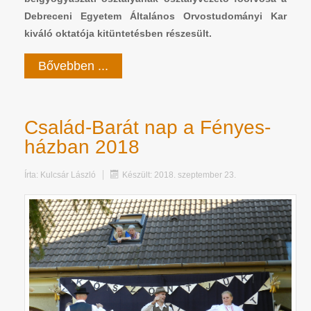
Debreceni Egyetem Általános Orvostudományi Kar
kiváló oktatója kitüntetésben részesült.
Bővebben ...
Család-Barát nap a Fényes-
házban 2018
Írta:
Kulcsár László
Készült: 2018. szeptember 23.