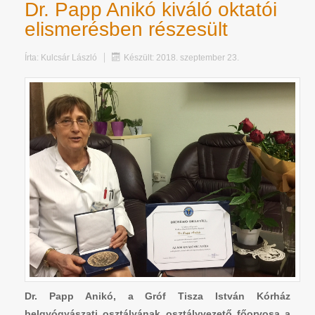
Dr. Papp Anikó kiváló oktatói
elismerésben részesült
Írta:
Kulcsár László
Készült: 2018. szeptember 23.
Dr. Papp Anikó, a Gróf Tisza István Kórház
belgyógyászati osztályának osztályvezető főorvosa a