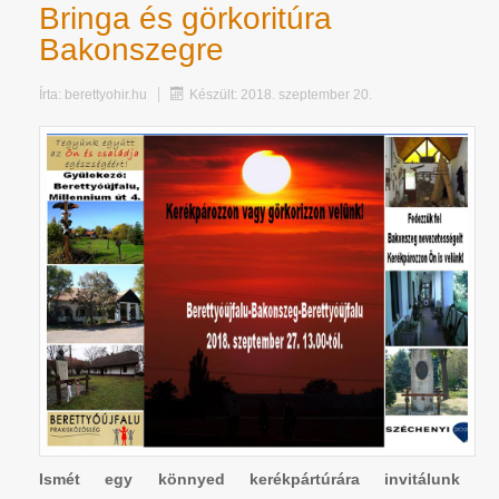
Bringa és görkoritúra
Bakonszegre
Írta:
berettyohir.hu
Készült: 2018. szeptember 20.
Ismét egy könnyed kerékpártúrára invitálunk