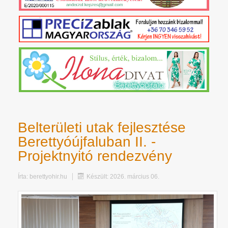
Belterületi utak fejlesztése
Berettyóújfaluban II. -
Projektnyitó rendezvény
Írta:
berettyohir.hu
Készült: 2026. március 06.