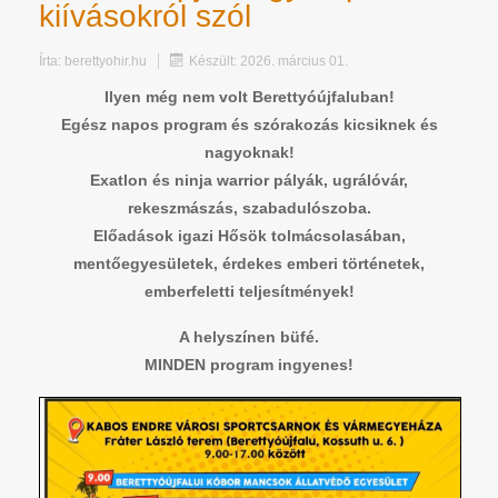
kiívásokról szól
Írta:
berettyohir.hu
Készült: 2026. március 01.
Ilyen még nem volt Berettyóújfaluban!
Egész napos program és szórakozás kicsiknek és
nagyoknak!
Exatlon és ninja warrior pályák, ugrálóvár,
rekeszmászás, szabadulószoba.
Előadások igazi Hősök tolmácsolasában,
mentőegyesületek, érdekes emberi történetek,
emberfeletti teljesítmények!
A helyszínen büfé.
MINDEN program ingyenes!