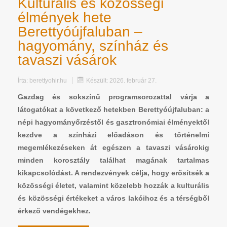
Kulturális és közösségi
élmények hete
Berettyóújfaluban –
hagyomány, színház és
tavaszi vásárok
Írta:
berettyohir.hu
Készült: 2026. február 27.
Gazdag és sokszínű programsorozattal várja a
látogatókat a következő hetekben Berettyóújfaluban: a
népi hagyományőrzéstől és gasztronómiai élményektől
kezdve a színházi előadáson és történelmi
megemlékezéseken át egészen a tavaszi vásárokig
minden korosztály találhat magának tartalmas
kikapcsolódást. A rendezvények célja, hogy erősítsék a
közösségi életet, valamint közelebb hozzák a kulturális
és közösségi értékeket a város lakóihoz és a térségből
érkező vendégekhez.