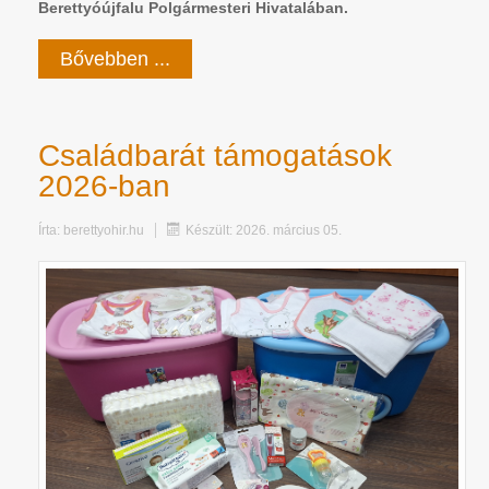
Berettyóújfalu Polgármesteri Hivatalában.
Bővebben ...
Családbarát támogatások
2026-ban
Írta:
berettyohir.hu
Készült: 2026. március 05.