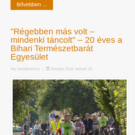
Bővebben ...
"Régebben más volt –
mindenki táncolt" – 20 éves a
Bihari Természetbarát
Egyesület
Írta:
berettyohir.hu
Készült: 2026. február 25.