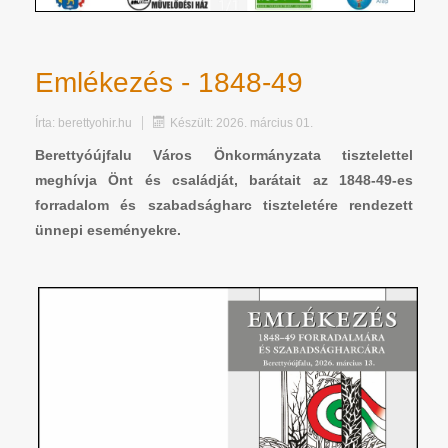
Emlékezés - 1848-49
Írta:
berettyohir.hu
Készült: 2026. március 01.
Berettyóújfalu Város Önkormányzata tisztelettel
meghívja Önt és családját, barátait az 1848-49-es
forradalom és szabadságharc tiszteletére rendezett
ünnepi eseményekre.