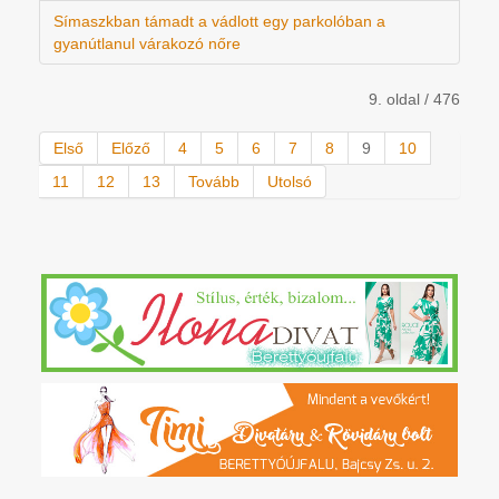
Símaszkban támadt a vádlott egy parkolóban a
gyanútlanul várakozó nőre
9. oldal / 476
Első
Előző
4
5
6
7
8
9
10
11
12
13
Tovább
Utolsó