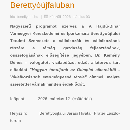
Berettyóújfaluban
Írta:
berettyohir.hu
Készült: 2026. március 03.
Nagyszerű programot szervez a A Hajdú-Bihar
Vármegyei Kereskedelmi és Iparkamara Berettyóújfalui
Területi Szervezete a vállalkozók és vállalkozások
részére a térség gazdaság fejlesztésének,
összefogásának elősegítése jegyében. Dr. Kemény
Dénes – válogatott vízilabdázó, edző, állatorvos tart
előadást
"Hogyan tanuljunk az Olimpiai sikerekből -
Vállalkozásunk eredményessé tétele"
címmel, melyre
szeretettel várnak minden érdeklődőt.
Időpont: 2026. március 12. (csütörtök)
Helyszín: Berettyóújfalui Járási Hivatal, Fráter László-
terem