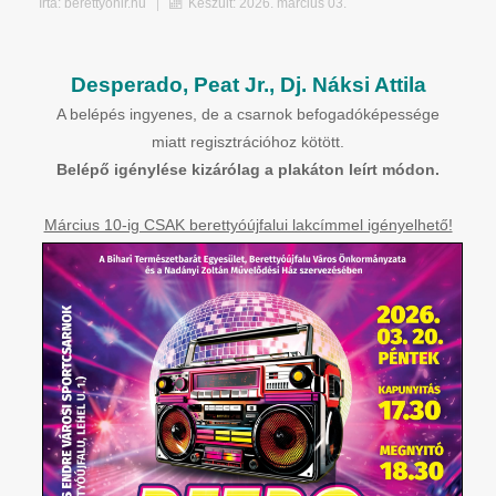
Írta:
berettyohir.hu
Készült: 2026. március 03.
Desperado, Peat Jr., Dj. Náksi Attila
A belépés ingyenes, de a csarnok befogadóképessége
miatt regisztrációhoz kötött.
Belépő igénylése kizárólag a plakáton leírt módon.
Március 10-ig CSAK berettyóújfalui lakcímmel igényelhető!