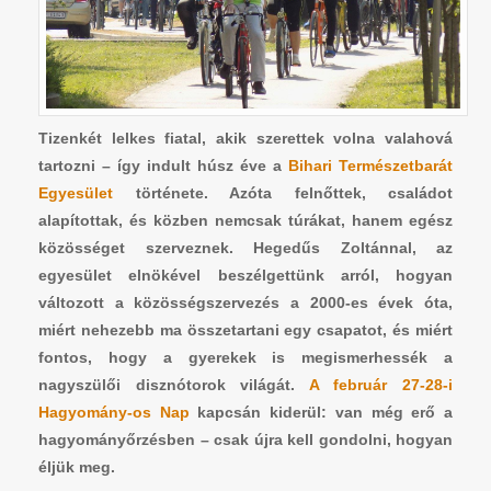
Tizenkét lelkes fiatal, akik szerettek volna valahová
tartozni – így indult húsz éve a
Bihari Természetbarát
Egyesület
története. Azóta felnőttek, családot
alapítottak, és közben nemcsak túrákat, hanem egész
közösséget szerveznek.
Hegedűs Zoltánnal, az
egyesület elnökével
beszélgettünk arról, hogyan
változott a közösségszervezés a 2000-es évek óta,
miért nehezebb ma összetartani egy csapatot, és miért
fontos, hogy a gyerekek is megismerhessék a
nagyszülői disznótorok világát.
A február 27-28-i
Hagyomány-os Nap
kapcsán kiderül: van még erő a
hagyományőrzésben – csak újra kell gondolni, hogyan
éljük meg.