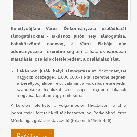
Berettyóújfalu Város Önkormányzata családbarát
támogatásokkal - lakáshoz jutók helyi támogatása,
babaköszöntő csomag, a Város Babája cím
adományozása - szeretné segíteni a fiatalok városban
maradását, családok letelepedést, a családalapítást.
Lakáshoz jutók helyi támogatása:
az önkormányzat
nagyobb összeggel, 1.000.000.- Ft-tal szeretné segíteni
a Berettyóújfaluban élő, valamint a városban letelepedni
szándékozó fiatalokat első, saját tulajdonú lakásuk
megvásárlásában vagy építésében.
A kérelem elérhető a Polgármesteri Hivatalban, ahol a
jogosultsági feltételekről tájékoztatást ad Porkolábné Áros
Mónika igazgatási irodavezető (telefon: 54/505-456).
Bővebben ...