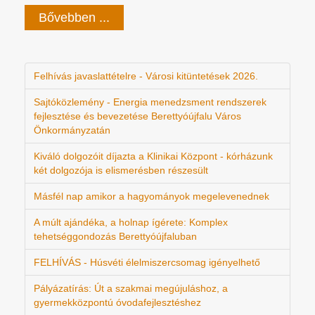
Bővebben ...
Felhívás javaslattételre - Városi kitüntetések 2026.
Sajtóközlemény - Energia menedzsment rendszerek
fejlesztése és bevezetése Berettyóújfalu Város
Önkormányzatán
Kiváló dolgozóit díjazta a Klinikai Központ - kórházunk
két dolgozója is elismerésben részesült
Másfél nap amikor a hagyományok megelevenednek
A múlt ajándéka, a holnap ígérete: Komplex
tehetséggondozás Berettyóújfaluban
FELHÍVÁS - Húsvéti élelmiszercsomag igényelhető
Pályázatírás: Út a szakmai megújuláshoz, a
gyermekközpontú óvodafejlesztéshez