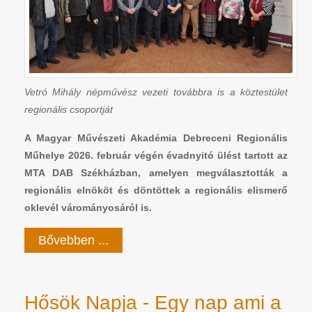
Vetró Mihály népművész vezeti továbbra is a köztestület
regionális csoportját
A Magyar Művészeti Akadémia Debreceni Regionális
Műhelye 2026. február végén évadnyitó ülést tartott az
MTA DAB Székházban, amelyen megválasztották a
regionális elnököt és döntöttek a regionális elismerő
oklevél várományosáról is.
Bővebben ...
Hősök Napja - Egy nap ami a