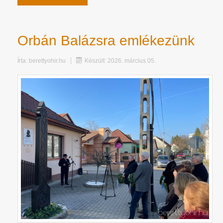
Orbán Balázsra emlékezünk
Írta:
berettyohir.hu
Készült: 2026. március 05.