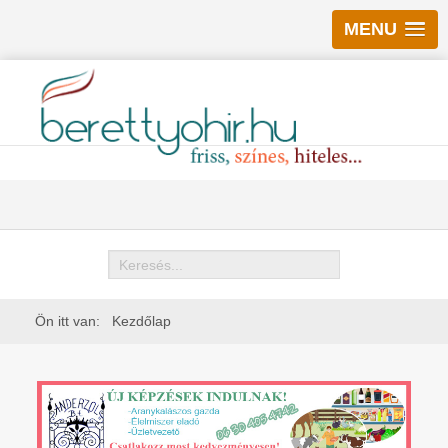
MENU
Keresés
Ön itt van:
Kezdőlap