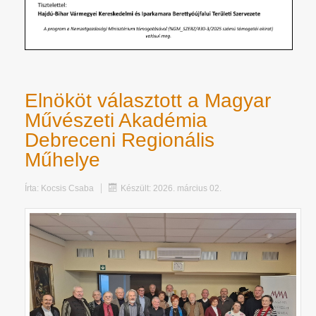
Elnököt választott a Magyar
Művészeti Akadémia
Debreceni Regionális
Műhelye
Írta:
Kocsis Csaba
Készült: 2026. március 02.