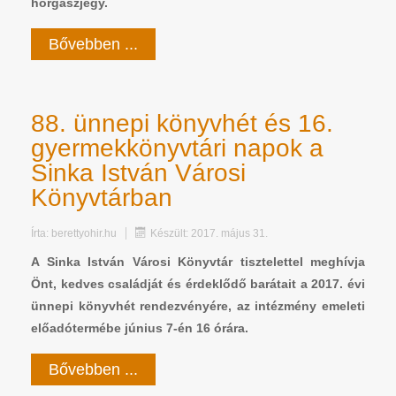
horgászjegy.
Bővebben ...
88. ünnepi könyvhét és 16.
gyermekkönyvtári napok a
Sinka István Városi
Könyvtárban
Írta:
berettyohir.hu
Készült: 2017. május 31.
A Sinka István Városi Könyvtár tisztelettel meghívja
Önt, kedves családját és érdeklődő barátait a 2017. évi
ünnepi könyvhét rendezvényére, az intézmény emeleti
előadótermébe június 7-én 16 órára.
Bővebben ...