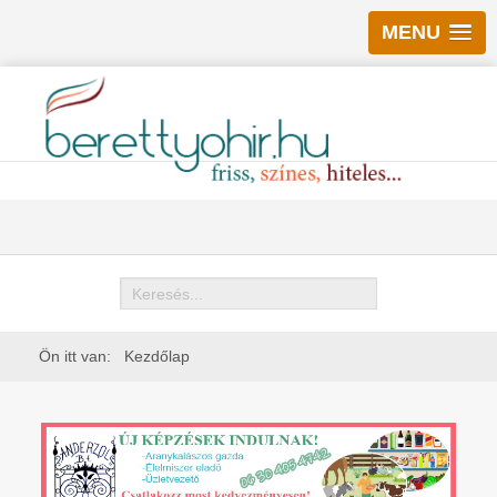
MENU
Keresés
Ön itt van:
Kezdőlap