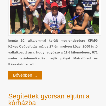
Immár 20. alkalommal került megrendezésre KPMG
Kékes Csúcsfutás május 27-én, melyen közel 2000 futó
vállalkozott arra, hogy legyőzze a 11,6 kilométeres, 671
méter szintemelkedést rejtő pályát Mátrafüred és
Kékestető között.
Bővebben ...
Segítettek gyorsan eljutni a
kórházba