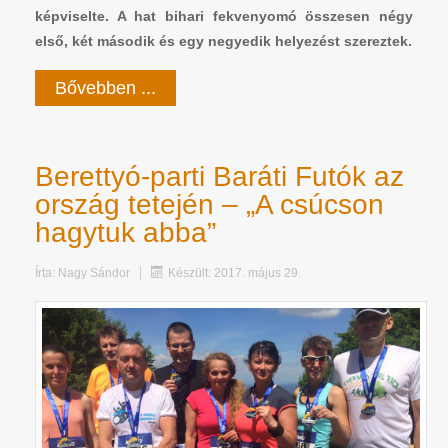
képviselte. A hat bihari fekvenyomó összesen négy
első, két második és egy negyedik helyezést szereztek.
Bővebben ...
Berettyó-parti Baráti Futók az
ország tetején – „A csúcson
hagytuk abba”
Írta:
Nagy Sándor
Készült: 2017. május 29.