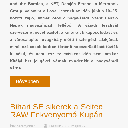
and the Barbies, a KFT, Demjén Ferenc, a Metropol-
Group, valamint a Loyal lesznek az idén június 19–25.
között zajló, immár ötödik nagyváradi Szent László
Napok nagyszínpadi fellépői. A váradi fesztivál
szervezői öt évvel ezelőtt a kulturált kikapcsolódást és
a városalapító lovagkirály előtti tisztelgést, alakjának
minél szélesebb körben történő népszerűsítését tűzték
ki célul, és nem lesz ez másként idén sem, amikor
Királyi hét jeligével várnak mindenkit a nagyváradi
várba.
Bővebben ...
Bihari SE sikerek a Scitec
RAW Fekvenyomó Kupán
Írta:
berettyohir.hu
Készült: 2017. május 29.