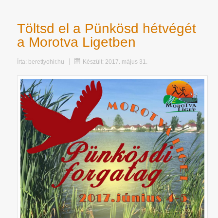
Töltsd el a Pünkösd hétvégét
a Morotva Ligetben
Írta:
berettyohir.hu
Készült: 2017. május 31.