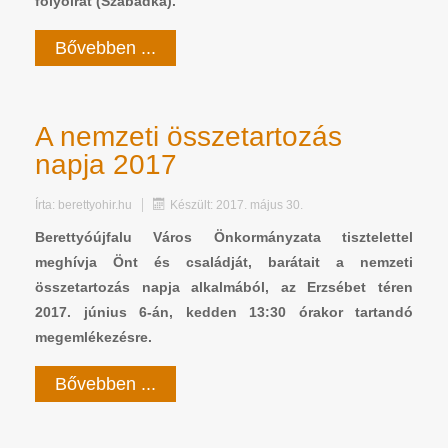
folyóirat (Szabadka).
Bővebben ...
A nemzeti összetartozás
napja 2017
Írta:
berettyohir.hu
Készült: 2017. május 30.
Berettyóújfalu Város Önkormányzata tisztelettel
meghívja Önt és családját, barátait a nemzeti
összetartozás napja alkalmából, az Erzsébet téren
2017. június 6-án, kedden 13:30 órakor tartandó
megemlékezésre.
Bővebben ...