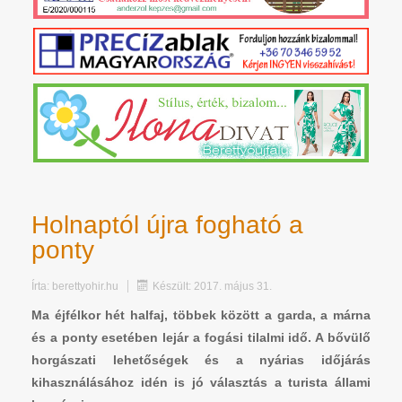
Holnaptól újra fogható a
ponty
Írta:
berettyohir.hu
Készült: 2017. május 31.
Ma éjfélkor hét halfaj, többek között a garda, a márna
és a ponty esetében lejár a fogási tilalmi idő. A bővülő
horgászati lehetőségek és a nyárias időjárás
kihasználásához idén is jó választás a turista állami