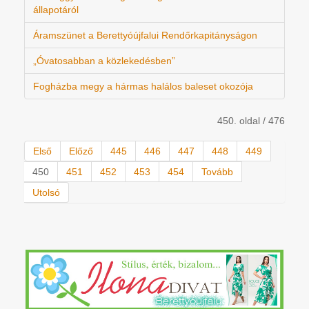
állapotáról
Áramszünet a Berettyóújfalui Rendőrkapitányságon
„Óvatosabban a közlekedésben”
Fogházba megy a hármas halálos baleset okozója
450. oldal / 476
Első
Előző
445
446
447
448
449
450
451
452
453
454
Tovább
Utolsó