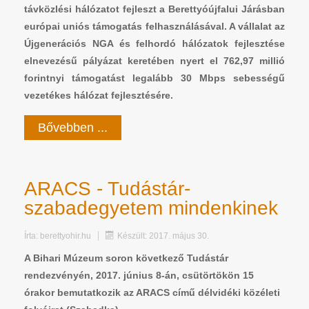
távközlési hálózatot fejleszt a Berettyóújfalui Járásban
európai uniós támogatás felhasználásával. A vállalat az
Újgenerációs NGA és felhordó hálózatok fejlesztése
elnevezésű pályázat keretében nyert el 762,97 millió
forintnyi támogatást legalább 30 Mbps sebességű
vezetékes hálózat fejlesztésére.
Bővebben ...
ARACS - Tudástár-
szabadegyetem mindenkinek
Írta:
berettyohir.hu
Készült: 2017. május 30.
A Bihari Múzeum soron következő Tudástár
rendezvényén, 2017. június 8-án, csütörtökön 15
órakor bemutatkozik az ARACS című délvidéki közéleti