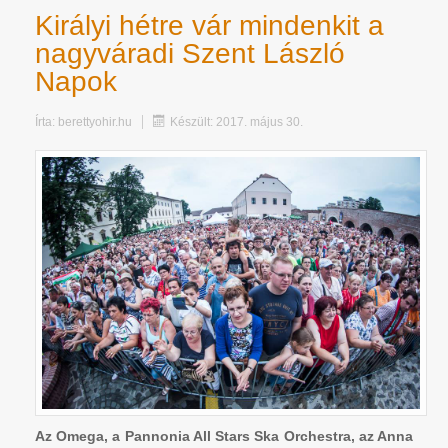
Királyi hétre vár mindenkit a
nagyváradi Szent László
Napok
Írta:
berettyohir.hu
Készült: 2017. május 30.
Az Omega, a Pannonia All Stars Ska Orchestra, az Anna