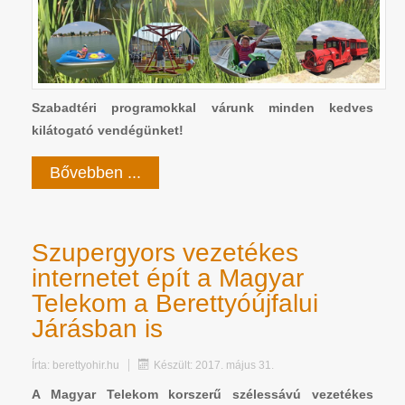
Szabadtéri programokkal várunk minden kedves
kilátogató vendégünket!
Bővebben ...
Szupergyors vezetékes
internetet épít a Magyar
Telekom a Berettyóújfalui
Járásban is
Írta:
berettyohir.hu
Készült: 2017. május 31.
A Magyar Telekom korszerű szélessávú vezetékes