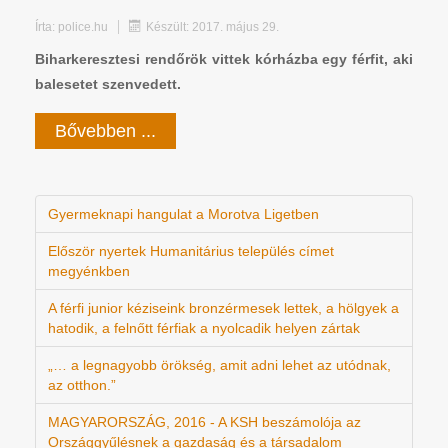
Írta:
police.hu
Készült: 2017. május 29.
Biharkeresztesi rendőrök vittek kórházba egy férfit, aki
balesetet szenvedett.
Bővebben ...
Gyermeknapi hangulat a Morotva Ligetben
Először nyertek Humanitárius település címet
megyénkben
A férfi junior kéziseink bronzérmesek lettek, a hölgyek a
hatodik, a felnőtt férfiak a nyolcadik helyen zártak
„… a legnagyobb örökség, amit adni lehet az utódnak,
az otthon.”
MAGYARORSZÁG, 2016 - A KSH beszámolója az
Országgyűlésnek a gazdaság és a társadalom