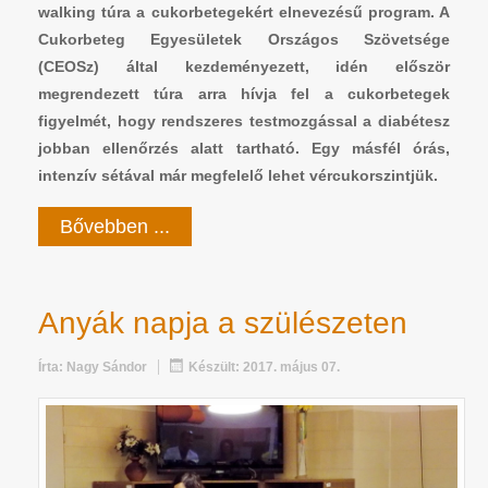
walking túra a cukorbetegekért elnevezésű program. A
Cukorbeteg Egyesületek Országos Szövetsége
(CEOSz) által kezdeményezett, idén először
megrendezett túra arra hívja fel a cukorbetegek
figyelmét, hogy rendszeres testmozgással a diabétesz
jobban ellenőrzés alatt tartható. Egy másfél órás,
intenzív sétával már megfelelő lehet vércukorszintjük.
Bővebben ...
Anyák napja a szülészeten
Írta:
Nagy Sándor
Készült: 2017. május 07.