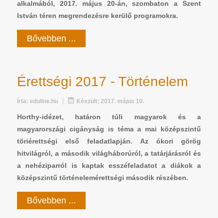
alkalmából, 2017. május 20-án, szombaton a Szent
István téren megrendezésre kerülő programokra.
Bővebben ...
Érettségi 2017 - Történelem
Írta:
eduline.hu
Készült: 2017. május 10.
Horthy-idézet, határon túli magyarok és a
magyarországi cigányság is téma a mai középszintű
töriérettségi első feladatlapján. Az ókori görög
hitvilágról, a második világháborúról, a tatárjárásról és
a nehéziparról is kaptak esszéfeladatot a diákok a
középszintű történelemérettségi második részében.
Bővebben ...