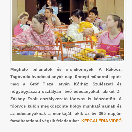
Megható pillanatok és örömkönnyek. A Rákóczi
Tagóvoda óvodásai anyák napi ünnepi műsorral lepték
meg a Gróf Tisza István Kórház Szülészeti és
nőgyógyászati osztályán lévő édesanyákat, akiket Dr.
Zákány Zsolt osztályvezető főorvos is köszöntött. A
főorvos külön megköszönte hölgy munkatársainak és
az édesanyáknak a munkáját, akik az év 365 napján
fáradhatatlanul végzik feladatukat.
KÉPGALÉRIA
VIDEÓ