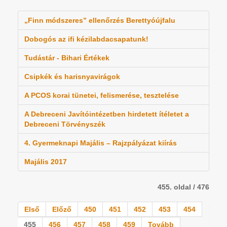
„Finn módszeres” ellenőrzés Berettyóújfalu
Dobogós az ifi kézilabdacsapatunk!
Tudástár - Bihari Értékek
Csipkék és harisnyavirágok
A PCOS korai tünetei, felismerése, tesztelése
A Debreceni Javítóintézetben hirdetett ítéletet a
Debreceni Törvényszék
4. Gyermeknapi Majális – Rajzpályázat kiírás
Majális 2017
455. oldal / 476
Első
Előző
450
451
452
453
454
455
456
457
458
459
Tovább