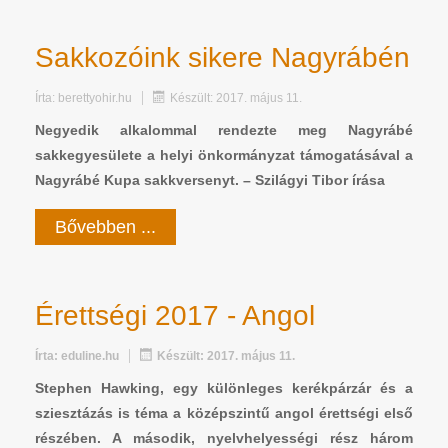
Sakkozóink sikere Nagyrábén
Írta:
berettyohir.hu
Készült: 2017. május 11.
Negyedik alkalommal rendezte meg Nagyrábé
sakkegyesülete a helyi önkormányzat támogatásával a
Nagyrábé Kupa sakkversenyt. – Szilágyi Tibor írása
Bővebben ...
Érettségi 2017 - Angol
Írta:
eduline.hu
Készült: 2017. május 11.
Stephen Hawking, egy különleges kerékpárzár és a
sziesztázás is téma a középszintű angol érettségi első
részében. A második, nyelvhelyességi rész három