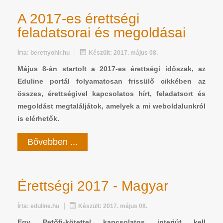
A 2017-es érettségi
feladatsorai és megoldásai
Írta:
berettyohir.hu
Készült: 2017. május 08.
Május 8-án startolt a 2017-es érettségi időszak, az
Eduline portál folyamatosan frissülő cikkében az
összes, érettségivel kapcsolatos hírt, feladatsort és
megoldást megtaláljátok, amelyek a mi weboldalunkról
is elérhetők.
Bővebben ...
Érettségi 2017 - Magyar
Írta:
eduline.hu
Készült: 2017. május 08.
Egy Petőfi-kötettel kapcsolatos interjút kell