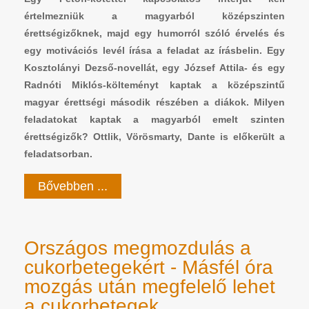
értelmezniük a magyarból középszinten
érettségizőknek, majd egy humorról szóló érvelés és
egy motivációs levél írása a feladat az írásbelin. Egy
Kosztolányi Dezső-novellát, egy József Attila- és egy
Radnóti Miklós-költeményt kaptak a középszintű
magyar érettségi második részében a diákok. Milyen
feladatokat kaptak a magyarból emelt szinten
érettségizők? Ottlik, Vörösmarty, Dante is előkerült a
feladatsorban.
Bővebben ...
Országos megmozdulás a
cukorbetegekért - Másfél óra
mozgás után megfelelő lehet
a cukorbetegek