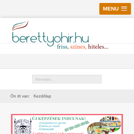
MENU
Keresés
Ön itt van:
Kezdőlap