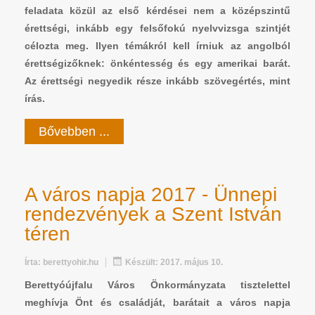
feladata közül az első kérdései nem a középszintű
érettségi, inkább egy felsőfokú nyelvvizsga szintjét
célozta meg. Ilyen témákról kell írniuk az angolból
érettségizőknek: önkéntesség és egy amerikai barát.
Az érettségi negyedik része inkább szövegértés, mint
írás.
Bővebben ...
A város napja 2017 - Ünnepi
rendezvények a Szent István
téren
Írta:
berettyohir.hu
Készült: 2017. május 10.
Berettyóújfalu Város Önkormányzata tisztelettel
meghívja Önt és családját, barátait a város napja