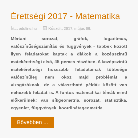
Érettségi 2017 - Matematika
Írta:
eduline.hu
Készült: 2017. május 09.
Mértani sorozat, gráfok, logaritmus,
valószínűségszámítás és függvények - többek között
ilyen feladatokat kaptak a diákok a középszintű
matekérettségi első, 45 perces részében. A középszintű
matekérettségi hosszabb feladatainak többsége
valószínűleg nem okoz majd problémát a
vizsgázóknak, de a választható példák között van
nehezebb feladat is. A fontos matematikai témák mind
előkerülnek: van síkgeometria, sorozat, statisztika,
egyenlet, függvények, koordinátageometria.
Bővebben ...