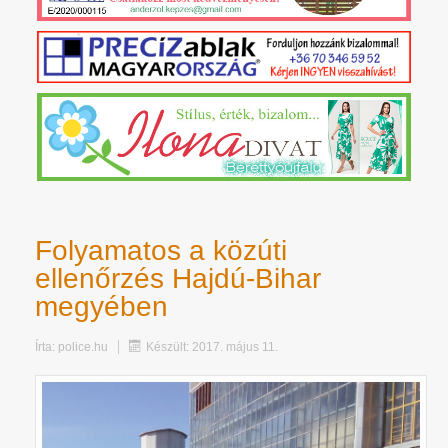
Folyamatos a közúti
ellenőrzés Hajdú-Bihar
megyében
Írta:
police.hu
Készült: 2017. május 11.