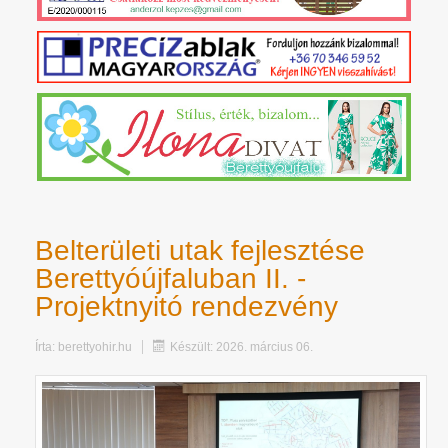
Belterületi utak fejlesztése
Berettyóújfaluban II. -
Projektnyitó rendezvény
Írta:
berettyohir.hu
Készült: 2026. március 06.