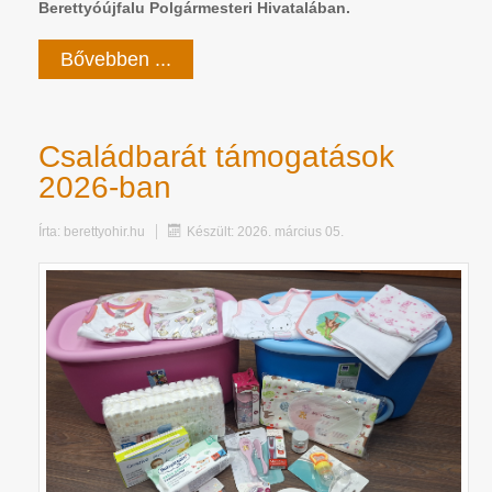
Berettyóújfalu Polgármesteri Hivatalában.
Bővebben ...
Családbarát támogatások
2026-ban
Írta:
berettyohir.hu
Készült: 2026. március 05.