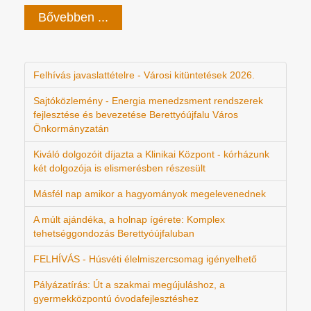
Bővebben ...
Felhívás javaslattételre - Városi kitüntetések 2026.
Sajtóközlemény - Energia menedzsment rendszerek
fejlesztése és bevezetése Berettyóújfalu Város
Önkormányzatán
Kiváló dolgozóit díjazta a Klinikai Központ - kórházunk
két dolgozója is elismerésben részesült
Másfél nap amikor a hagyományok megelevenednek
A múlt ajándéka, a holnap ígérete: Komplex
tehetséggondozás Berettyóújfaluban
FELHÍVÁS - Húsvéti élelmiszercsomag igényelhető
Pályázatírás: Út a szakmai megújuláshoz, a
gyermekközpontú óvodafejlesztéshez