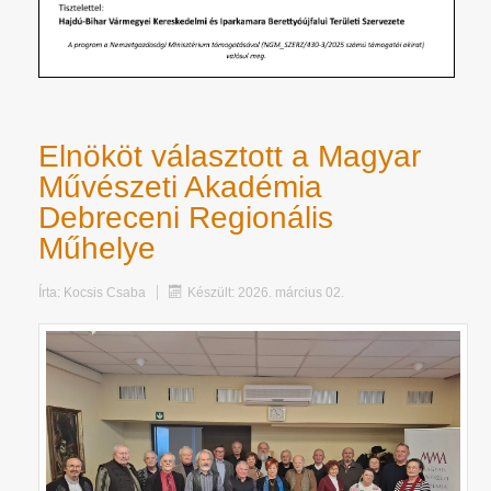
Elnököt választott a Magyar
Művészeti Akadémia
Debreceni Regionális
Műhelye
Írta:
Kocsis Csaba
Készült: 2026. március 02.