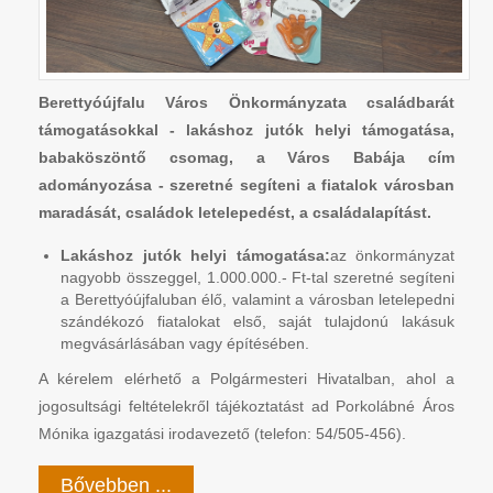
Berettyóújfalu Város Önkormányzata családbarát
támogatásokkal - lakáshoz jutók helyi támogatása,
babaköszöntő csomag, a Város Babája cím
adományozása - szeretné segíteni a fiatalok városban
maradását, családok letelepedést, a családalapítást.
Lakáshoz jutók helyi támogatása:
az önkormányzat
nagyobb összeggel, 1.000.000.- Ft-tal szeretné segíteni
a Berettyóújfaluban élő, valamint a városban letelepedni
szándékozó fiatalokat első, saját tulajdonú lakásuk
megvásárlásában vagy építésében.
A kérelem elérhető a Polgármesteri Hivatalban, ahol a
jogosultsági feltételekről tájékoztatást ad Porkolábné Áros
Mónika igazgatási irodavezető (telefon: 54/505-456).
Bővebben ...