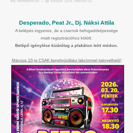
Írta:
berettyohir.hu
Készült: 2026. március 03.
Desperado, Peat Jr., Dj. Náksi Attila
A belépés ingyenes, de a csarnok befogadóképessége
miatt regisztrációhoz kötött.
Belépő igénylése kizárólag a plakáton leírt módon.
Március 10-ig CSAK berettyóújfalui lakcímmel igényelhető!