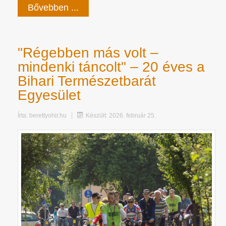
Bővebben ...
"Régebben más volt –
mindenki táncolt" – 20 éves a
Bihari Természetbarát
Egyesület
Írta:
berettyohir.hu
Készült: 2026. február 25.