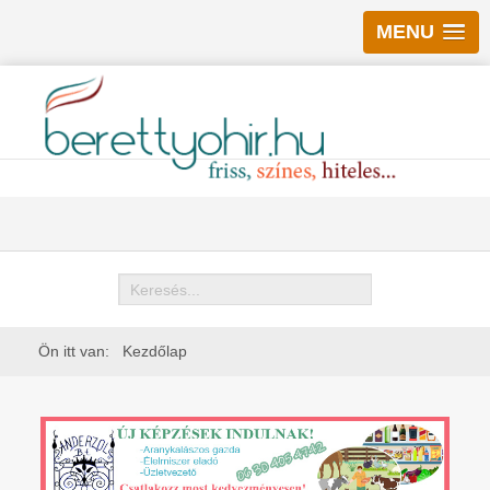
MENU
Keresés
Ön itt van:
Kezdőlap