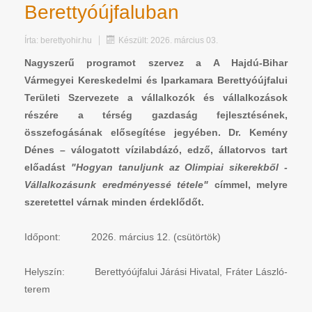
Berettyóújfaluban
Írta:
berettyohir.hu
Készült: 2026. március 03.
Nagyszerű programot szervez a A Hajdú-Bihar
Vármegyei Kereskedelmi és Iparkamara Berettyóújfalui
Területi Szervezete a vállalkozók és vállalkozások
részére a térség gazdaság fejlesztésének,
összefogásának elősegítése jegyében. Dr. Kemény
Dénes – válogatott vízilabdázó, edző, állatorvos tart
előadást
"Hogyan tanuljunk az Olimpiai sikerekből -
Vállalkozásunk eredményessé tétele"
címmel, melyre
szeretettel várnak minden érdeklődőt.
Időpont: 2026. március 12. (csütörtök)
Helyszín: Berettyóújfalui Járási Hivatal, Fráter László-
terem