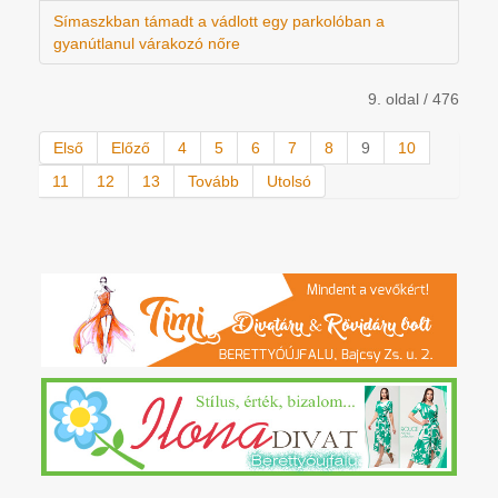
Símaszkban támadt a vádlott egy parkolóban a
gyanútlanul várakozó nőre
9. oldal / 476
Első
Előző
4
5
6
7
8
9
10
11
12
13
Tovább
Utolsó