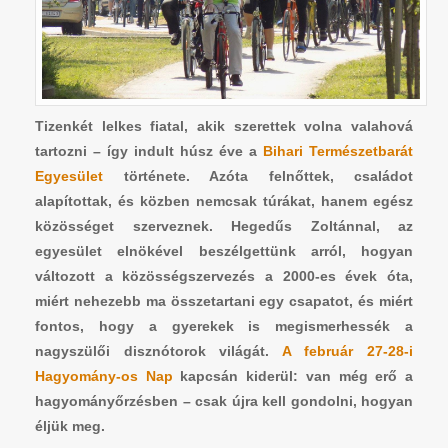
Tizenkét lelkes fiatal, akik szerettek volna valahová
tartozni – így indult húsz éve a
Bihari Természetbarát
Egyesület
története. Azóta felnőttek, családot
alapítottak, és közben nemcsak túrákat, hanem egész
közösséget szerveznek.
Hegedűs Zoltánnal, az
egyesület elnökével
beszélgettünk arról, hogyan
változott a közösségszervezés a 2000-es évek óta,
miért nehezebb ma összetartani egy csapatot, és miért
fontos, hogy a gyerekek is megismerhessék a
nagyszülői disznótorok világát.
A február 27-28-i
Hagyomány-os Nap
kapcsán kiderül: van még erő a
hagyományőrzésben – csak újra kell gondolni, hogyan
éljük meg.