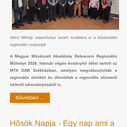
Vetró Mihály népművész vezeti továbbra is a köztestület
regionális csoportját
A Magyar Művészeti Akadémia Debreceni Regionális
Műhelye 2026. február végén évadnyitó ülést tartott az
MTA DAB Székházban, amelyen megválasztották a
regionális elnököt és döntöttek a regionális elismerő
oklevél várományosáról is.
Bővebben ...
Hősök Napja - Egy nap ami a