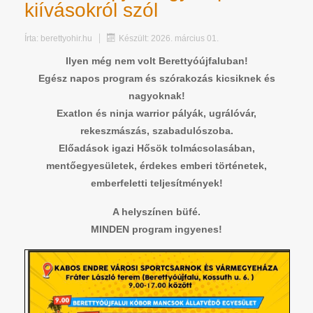
kiívásokról szól
Írta:
berettyohir.hu
Készült: 2026. március 01.
Ilyen még nem volt Berettyóújfaluban!
Egész napos program és szórakozás kicsiknek és
nagyoknak!
Exatlon és ninja warrior pályák, ugrálóvár,
rekeszmászás, szabadulószoba.
Előadások igazi Hősök tolmácsolasában,
mentőegyesületek, érdekes emberi történetek,
emberfeletti teljesítmények!
A helyszínen büfé.
MINDEN program ingyenes!