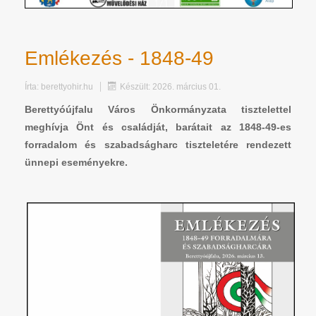
Emlékezés - 1848-49
Írta:
berettyohir.hu
Készült: 2026. március 01.
Berettyóújfalu Város Önkormányzata tisztelettel
meghívja Önt és családját, barátait az 1848-49-es
forradalom és szabadságharc tiszteletére rendezett
ünnepi eseményekre.