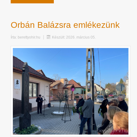
Orbán Balázsra emlékezünk
Írta:
berettyohir.hu
Készült: 2026. március 05.