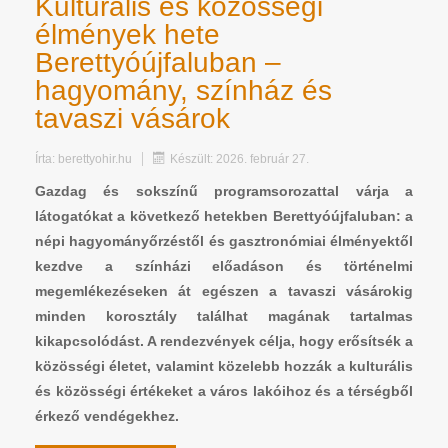
Kulturális és közösségi
élmények hete
Berettyóújfaluban –
hagyomány, színház és
tavaszi vásárok
Írta:
berettyohir.hu
Készült: 2026. február 27.
Gazdag és sokszínű programsorozattal várja a
látogatókat a következő hetekben Berettyóújfaluban: a
népi hagyományőrzéstől és gasztronómiai élményektől
kezdve a színházi előadáson és történelmi
megemlékezéseken át egészen a tavaszi vásárokig
minden korosztály találhat magának tartalmas
kikapcsolódást. A rendezvények célja, hogy erősítsék a
közösségi életet, valamint közelebb hozzák a kulturális
és közösségi értékeket a város lakóihoz és a térségből
érkező vendégekhez.