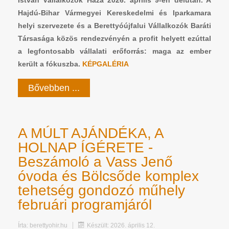
István Vállalkozók Háza 2026. április 9-én délután. A
Hajdú-Bihar Vármegyei Kereskedelmi és Iparkamara
helyi szervezete és a Berettyóújfalui Vállalkozók Baráti
Társasága közös rendezvényén a profit helyett ezúttal
a legfontosabb vállalati erőforrás: maga az ember
került a fókuszba.
KÉPGALÉRIA
Bővebben ...
A MÚLT AJÁNDÉKA, A
HOLNAP ÍGÉRETE -
Beszámoló a Vass Jenő
óvoda és Bölcsőde komplex
tehetség gondozó műhely
februári programjáról
Írta:
berettyohir.hu
Készült: 2026. április 12.