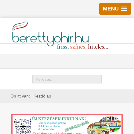
MENU
Keresés
Ön itt van:
Kezdőlap