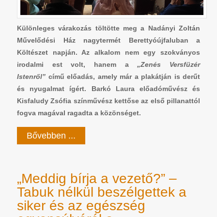
Különleges várakozás töltötte meg a Nadányi Zoltán
Művelődési Ház nagytermét Berettyóújfaluban a
Költészet napján. Az alkalom nem egy szokványos
irodalmi est volt, hanem a
„Zenés Versfüzér
Istenről”
című előadás, amely már a plakátján is derűt
és nyugalmat ígért. Barkó Laura előadóművész és
Kisfaludy Zsófia színművész kettőse az első pillanattól
fogva magával ragadta a közönséget.
Bővebben ...
„Meddig bírja a vezető?” –
Tabuk nélkül beszélgettek a
siker és az egészség