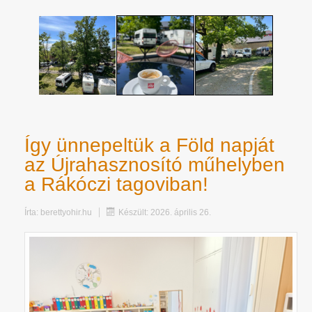
Így ünnepeltük a Föld napját
az Újrahasznosító műhelyben
a Rákóczi tagoviban!
Írta:
berettyohir.hu
Készült: 2026. április 26.