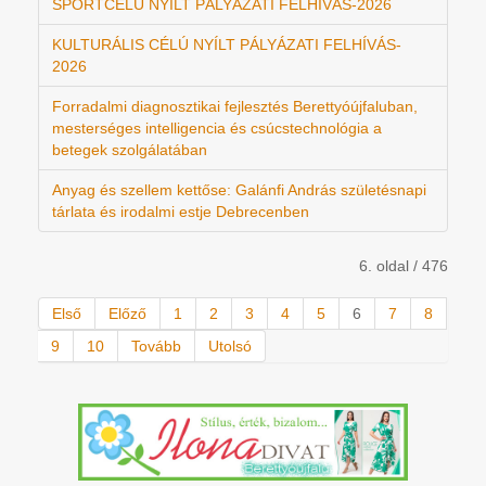
SPORTCÉLÚ NYÍLT PÁLYÁZATI FELHÍVÁS-2026
KULTURÁLIS CÉLÚ NYÍLT PÁLYÁZATI FELHÍVÁS-
2026
Forradalmi diagnosztikai fejlesztés Berettyóújfaluban,
mesterséges intelligencia és csúcstechnológia a
betegek szolgálatában
Anyag és szellem kettőse: Galánfi András születésnapi
tárlata és irodalmi estje Debrecenben
6. oldal / 476
Első
Előző
1
2
3
4
5
6
7
8
9
10
Tovább
Utolsó