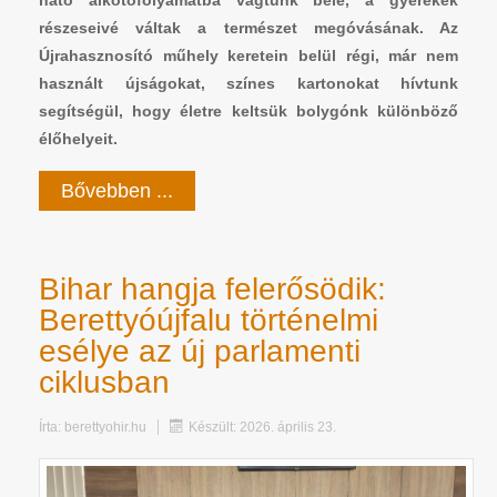
ható alkotófolyamatba vágtunk bele, a gyerekek
részeseivé váltak a természet megóvásának. Az
Újrahasznosító műhely keretein belül régi, már nem
használt újságokat, színes kartonokat hívtunk
segítségül, hogy életre keltsük bolygónk különböző
élőhelyeit.
Bővebben ...
Bihar hangja felerősödik:
Berettyóújfalu történelmi
esélye az új parlamenti
ciklusban
Írta:
berettyohir.hu
Készült: 2026. április 23.