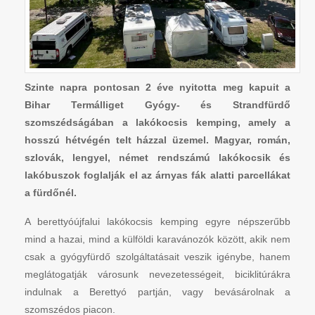
Szinte napra pontosan 2 éve nyitotta meg kapuit a
Bihar Termálliget Gyógy- és Strandfürdő
szomszédságában a lakókocsis kemping, amely a
hosszú hétvégén telt házzal üzemel. Magyar, román,
szlovák, lengyel, német rendszámú lakókocsik és
lakóbuszok foglalják el az árnyas fák alatti parcellákat
a fürdőnél.
A berettyóújfalui lakókocsis kemping egyre népszerűbb
mind a hazai, mind a külföldi karavánozók között, akik nem
csak a gyógyfürdő szolgáltatásait veszik igénybe, hanem
meglátogatják városunk nevezetességeit, biciklitúrákra
indulnak a Berettyó partján, vagy bevásárolnak a
szomszédos piacon.