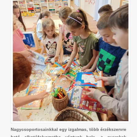
Nagycsoportosainkkal egy izgalmas, több érzékszervre