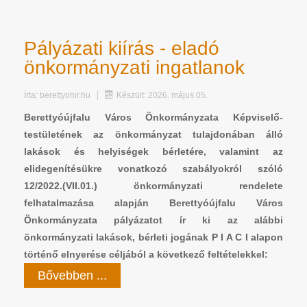
Pályázati kiírás - eladó
önkormányzati ingatlanok
Írta:
berettyohir.hu
Készült: 2026. május 05.
Berettyóújfalu Város Önkormányzata Képviselő-
testületének az önkormányzat tulajdonában álló
lakások és helyiségek bérletére, valamint az
elidegenítésükre vonatkozó szabályokról szóló
12/2022.(VII.01.) önkormányzati rendelete
felhatalmazása alapján Berettyóújfalu Város
Önkormányzata pályázatot ír ki az alábbi
önkormányzati lakások, bérleti jogának P I A C I alapon
történő elnyerése céljából a következő feltételekkel:
Bővebben ...