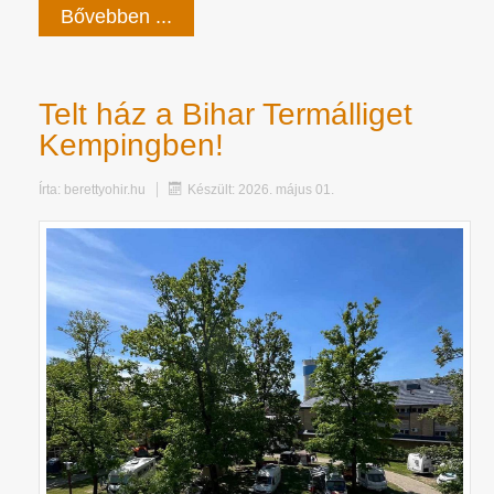
Bővebben ...
Telt ház a Bihar Termálliget
Kempingben!
Írta:
berettyohir.hu
Készült: 2026. május 01.