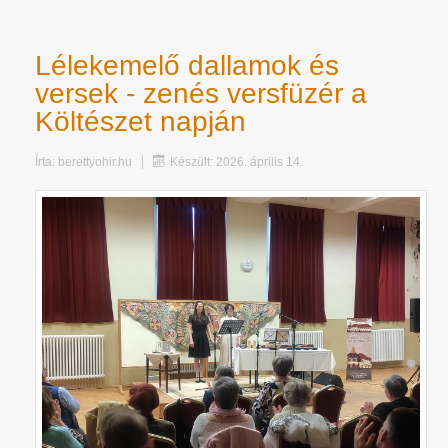
Lélekemelő dallamok és
versek - zenés versfüzér a
Költészet napján
Írta:
berettyohir.hu
Készült: 2026. április 14.