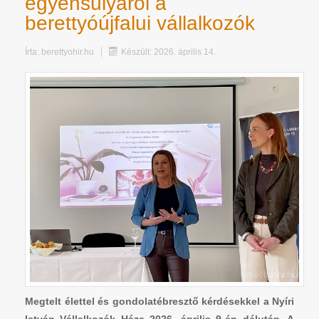
egyensúlyáról a
berettyóújfalui vállalkozók
Írta:
berettyohir.hu
Készült: 2026. április 14.
Megtelt élettel és gondolatébresztő kérdésekkel a Nyíri