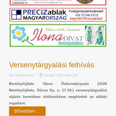
Versenytárgyalási felhívás
Írta:
berettyohir.hu
Készült: 2026. május 05.
Berettyóújfalu Város Önkormányzata (4100
Berettyóújfalu, Dózsa Gy. u. 17-19.) versenytárgyalási
eljárás keretében értékesítésre meghirdeti az alábbi
ingatlant.
Bővebben ...