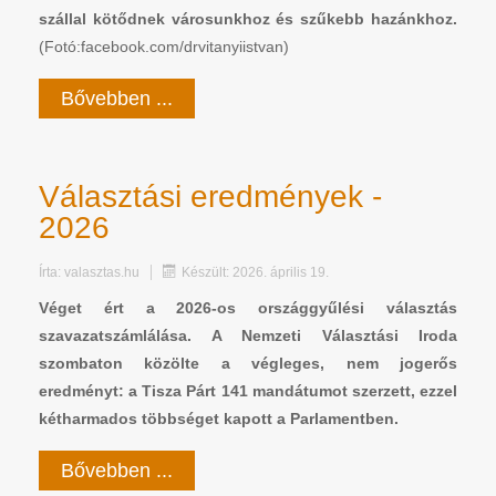
szállal kötődnek városunkhoz és szűkebb hazánkhoz.
(Fotó:facebook.com/drvitanyiistvan)
Bővebben ...
Választási eredmények -
2026
Írta:
valasztas.hu
Készült: 2026. április 19.
Véget ért a 2026-os országgyűlési választás
szavazatszámlálása. A Nemzeti Választási Iroda
szombaton közölte a végleges, nem jogerős
eredményt: a Tisza Párt 141 mandátumot szerzett, ezzel
kétharmados többséget kapott a Parlamentben.
Bővebben ...