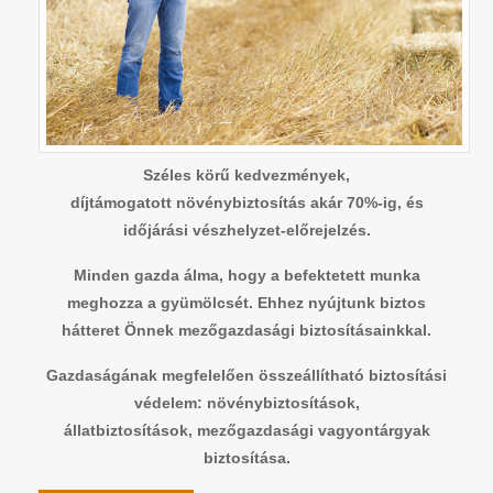
Széles körű kedvezmények,
díjtámogatott növénybiztosítás akár 70%-ig, és
időjárási vészhelyzet-előrejelzés.
Minden gazda álma, hogy a befektetett munka
meghozza a gyümölcsét. Ehhez nyújtunk biztos
hátteret Önnek mezőgazdasági biztosításainkkal.
Gazdaságának megfelelően összeállítható biztosítási
védelem: növénybiztosítások,
állatbiztosítások, mezőgazdasági vagyontárgyak
biztosítása.