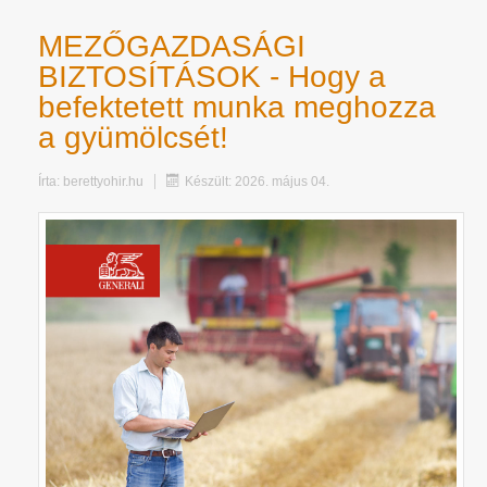
MEZŐGAZDASÁGI
BIZTOSÍTÁSOK - Hogy a
befektetett munka meghozza
a gyümölcsét!
Írta:
berettyohir.hu
Készült: 2026. május 04.