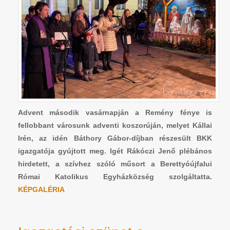
Advent második vasárnapján a Remény fénye is
fellobbant városunk adventi koszorúján, melyet Kállai
Irén, az idén Báthory Gábor-díjban részesült BKK
igazgatója gyújtott meg. Igét Rákóczi Jenő plébános
hirdetett, a szívhez szóló műsort a Berettyóújfalui
Római Katolikus Egyházközség szolgáltatta.
KÉPGALÉRIA