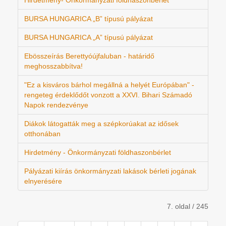
Hirdetmény- Önkormányzati földhaszonbérlet
BURSA HUNGARICA „B” típusú pályázat
BURSA HUNGARICA „A” típusú pályázat
Ebösszeírás Berettyóújfaluban - határidő
meghosszabbítva!
"Ez a kisváros bárhol megállná a helyét Európában" -
rengeteg érdeklődőt vonzott a XXVI. Bihari Számadó
Napok rendezvénye
Diákok látogatták meg a szépkorúakat az idősek
otthonában
Hirdetmény - Önkormányzati földhaszonbérlet
Pályázati kiírás önkormányzati lakások bérleti jogának
elnyerésére
7. oldal / 245