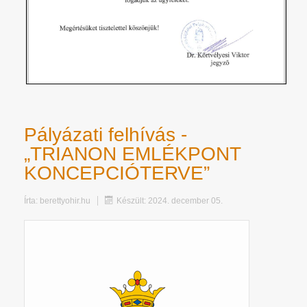
Pályázati felhívás -
„TRIANON EMLÉKPONT
KONCEPCIÓTERVE”
Írta:
berettyohir.hu
Készült: 2024. december 05.