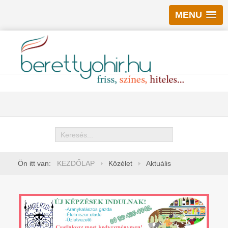
MENU
Keresés
Ön itt van:
KEZDŐLAP
Közélet
Aktuális