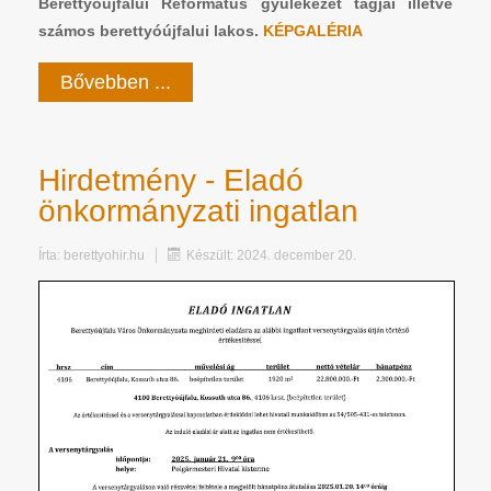
Berettyóújfalui Református gyülekezet tagjai illetve
számos berettyóújfalui lakos.
KÉPGALÉRIA
Bővebben ...
Hirdetmény - Eladó
önkormányzati ingatlan
Írta:
berettyohir.hu
Készült: 2024. december 20.