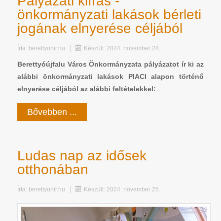
Pályázati kiírás -
önkormányzati lakások bérleti
jogának elnyerése céljából
Írta:
berettyohir.hu
Készült: 2024. november 28.
Berettyóújfalu Város Önkormányzata pályázatot ír ki az
alábbi önkormányzati lakások PIACI alapon történő
elnyerése céljából az alábbi feltételekkel:
Bővebben ...
Ludas nap az idősek
otthonában
Írta:
berettyohir.hu
Készült: 2024. november 25.