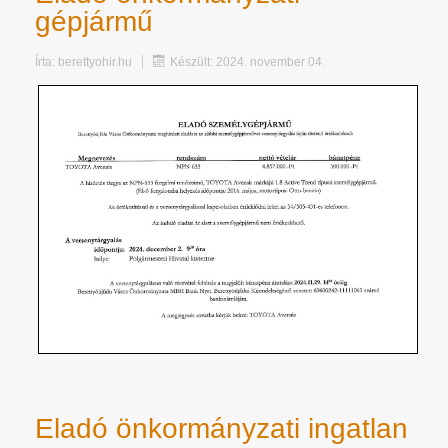
gépjármű
Írta:
berettyohir.hu
Készült: 2024. november 04.
Eladó önkormányzati ingatlan