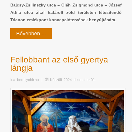
Bajcsy-Zsilinszky utca – Oláh Zsigmond utca – József
Attila utca által határolt zöld területen létesítendő
Trianon emlékpont koncepciótervének benyújtására.
Bővebben ...
Fellobbant az első gyertya
lángja
Írta:
berettyohir.hu
Készült: 2024. december 01.