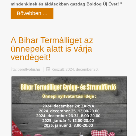
mindenkinek és áldásokban gazdag Boldog Új Évet! "
Bővebben ...
A Bihar Termálliget az
ünnepek alatt is várja
vendégeit!
Írta:
berettyohir.hu
Készült: 2024. december 20.