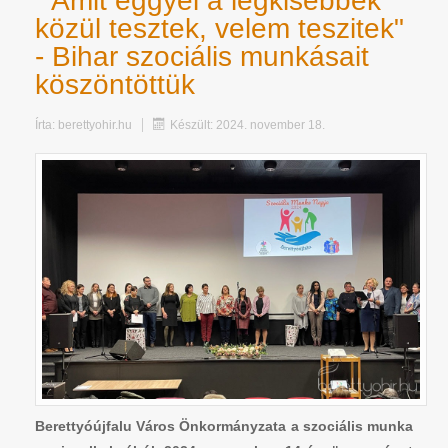
" Amit eggyel a legkisebbek
közül tesztek, velem teszitek"
- Bihar szociális munkásait
köszöntöttük
Írta:
berettyohir.hu
Készült: 2024. november 18.
Berettyóújfalu Város Önkormányzata a szociális munka