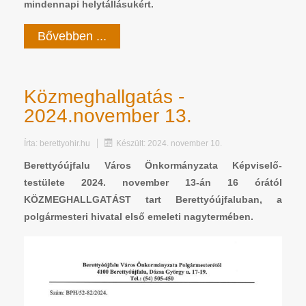
mindennapi helytállásukért.
Bővebben ...
Közmeghallgatás -
2024.november 13.
Írta:
berettyohir.hu
Készült: 2024. november 10.
Berettyóújfalu Város Önkormányzata Képviselő-
testülete 2024. november 13-án 16 órától
KÖZMEGHALLGATÁST tart Berettyóújfaluban, a
polgármesteri hivatal első emeleti nagytermében.