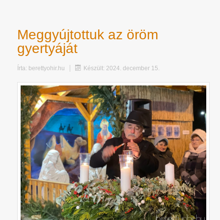
Meggyújtottuk az öröm
gyertyáját
Írta:
berettyohir.hu
Készült: 2024. december 15.