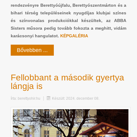
rendezvényre Berettyóújfalu, Berettyószentmárton és a
bihari térség településeinek nyugdíjas klubjai színes
és színvonalas produkciókkal készültek, az ABBA
Sisters műsora pedig tovább fokozta
a meghitt, vidám
karácsonyi hangulatot
.
KÉPGALÉRIA
Bővebben ...
Fellobbant a második gyertya
lángja is
Írta:
berettyohir.hu
Készült: 2024. december 08.