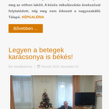
meg az otthon lakóit. A közös mikulásvárás énekszóval
folytatódott, míg meg nem érkezett a nagyszakállú
Télapó.
KÉPGALÉRIA
Bővebben ...
Legyen a betegek
karácsonya is békés!
Írta:
berettyohir.hu
Készült: 2024. december 20.