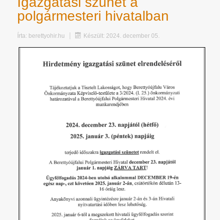
Igazgatási szünet a
polgármesteri hivatalban
Írta:
berettyohir.hu
Készült: 2024. december 05.