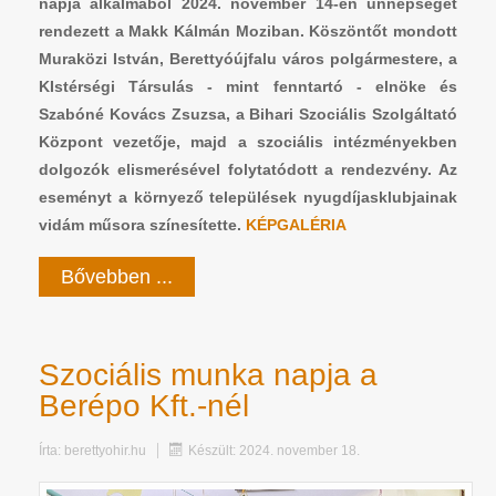
napja alkalmából
2024. november 14-én
ünnepséget
rendezett a Makk Kálmán Moziban. Köszöntőt mondott
Muraközi István, Berettyóújfalu város polgármestere, a
KIstérségi Társulás - mint fenntartó - elnöke és
Szabóné Kovács Zsuzsa
, a Bihari Szociális Szolgáltató
Központ vezetője, majd
a szociális intézményekben
dolgozók elismerésével folytatódott a rendezvény.
Az
eseményt a környező települések nyugdíjasklubjainak
vidám műsora színesítette.
KÉPGALÉRIA
Bővebben ...
Szociális munka napja a
Berépo Kft.-nél
Írta:
berettyohir.hu
Készült: 2024. november 18.