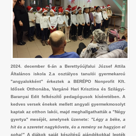
2024. december 6-án a Berettyóújfalui József Attila
Általános iskola 2.a osztályos tanulói gyermekarcú
"angyalokként" érkeztek a BERÉPO Nonprofit Kft.
Idősek Otthonába, Vargáné Hari Krisztina és Szilágyi-
Baranyai Edit felkészítő pedagógusok kíséretében. A
kedves versek énekek mellett angyali gyermekmosolyt
kaptak az otthon lakói, majd meghallgathatták a "Négy
gyertya" meséjét, amelynek üzenete:
"Légy a béke, a
hit és a szeretet nagykövete, és a remény se hagyjon el
soha!"
A diákok saját készítésű ajándékokkal lepték