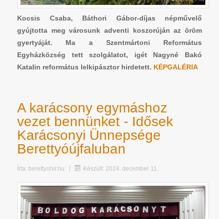
Kocsis Csaba, Báthori Gábor-díjas népművelő
gyújtotta meg városunk adventi koszorúján az öröm
gyertyáját. Ma a Szentmártoni Református
Egyházközség tett szolgálatot, igét Nagyné Bakó
Katalin református lelkipásztor hirdetett.
KÉPGALÉRIA
A karácsony egymáshoz
vezet bennünket - Idősek
Karácsonyi Ünnepsége
Berettyóújfaluban
Írta:
berettyohir.hu
Készült: 2024. december 11.