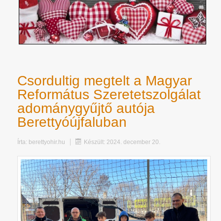
Csordultig megtelt a Magyar
Református Szeretetszolgálat
adománygyűjtő autója
Berettyóújfaluban
Írta:
berettyohir.hu
Készült: 2024. december 20.