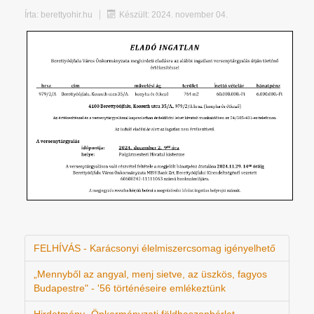
Írta:
berettyohir.hu
Készült: 2024. november 04.
FELHÍVÁS - Karácsonyi élelmiszercsomag igényelhető
„Mennyből az angyal, menj sietve, az üszkös, fagyos
Budapestre" - '56 történéseire emlékeztünk