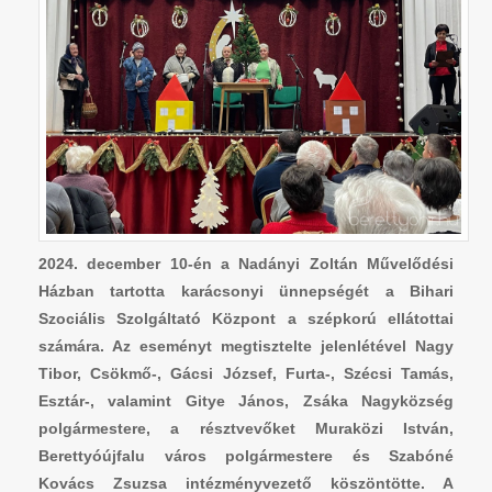
2024. december 10-én
a Nadányi Zoltán Művelődési
Házban
tartotta karácsonyi ünnepségét a
Bihari
Szociális Szolgáltató Központ a szépkorú ellátottai
számára. Az eseményt megtisztelte jelenlétével Nagy
Tibor, Csökmő-, Gácsi József, Furta-, Szécsi Tamás,
Esztár-, valamint Gitye János, Zsáka Nagyközség
polgármestere, a résztvevőket Muraközi István,
Berettyóújfalu város polgármestere és Szabóné
Kovács Zsuzsa intézményvezető köszöntötte. A