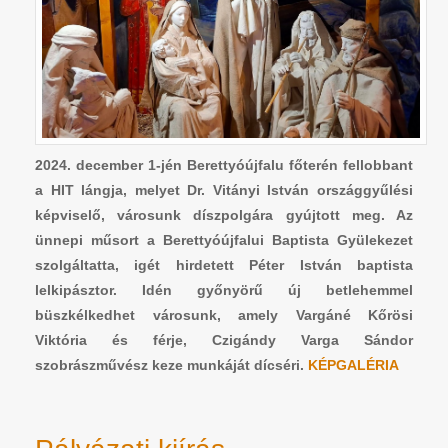
2024. december 1-jén Berettyóújfalu főterén fellobbant
a HIT lángja, melyet Dr. Vitányi István országgyűlési
képviselő, városunk díszpolgára gyújtott meg. Az
ünnepi műsort a Berettyóújfalui Baptista Gyülekezet
szolgáltatta, igét hirdetett Péter István baptista
lelkipásztor. Idén győnyörű új betlehemmel
büszkélkedhet városunk, amely Vargáné Kőrösi
Viktória és férje, Czigándy Varga Sándor
szobrászművész keze munkáját dícséri.
KÉPGALÉRIA