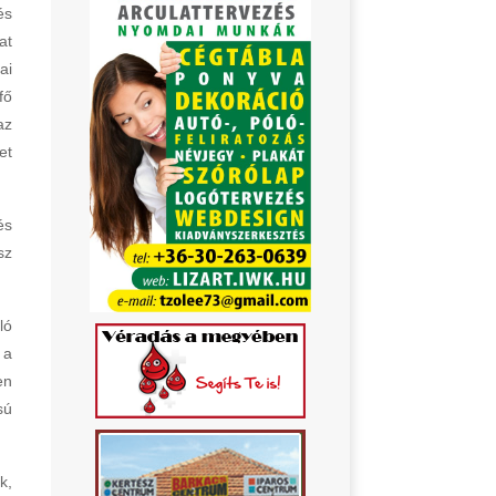
és
at
ai
fő
az
et
és
sz
ló
 a
en
sú
k,