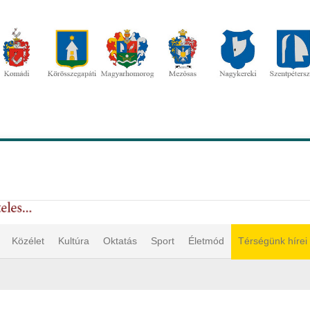
Közélet
Kultúra
Oktatás
Sport
Életmód
Térségünk hírei