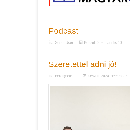
Podcast
Írta:
Super User
Készült: 2025. április 10.
Szeretettel adni jó!
Írta:
berettyohir.hu
Készült: 2024. december 1