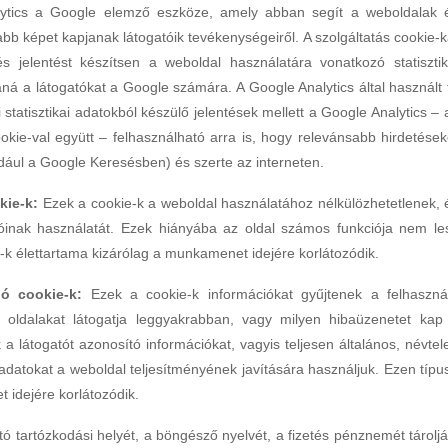
tics a Google elemző eszköze, amely abban segít a weboldalak 
b képet kapjanak látogatóik tevékenységeiről. A szolgáltatás cookie-k
s jelentést készítsen a weboldal használatára vonatkozó statisztik
ná a látogatókat a Google számára. A Google Analytics által használt 
statisztikai adatokból készülő jelentések mellett a Google Analytics – 
okie-val együtt – felhasználható arra is, hogy relevánsabb hirdetések
ául a Google Keresésben) és szerte az interneten.
kie-k:
Ezek a cookie-k a weboldal használatához nélkülözhetetlenek, 
ióinak használatát. Ezek hiányába az oldal számos funkciója nem le
k élettartama kizárólag a munkamenet idejére korlátozódik.
áló cookie-k:
Ezek a cookie-k információkat gyűjtenek a felhaszná
y oldalakat látogatja leggyakrabban, vagy milyen hibaüzenetet kap
a látogatót azonosító információkat, vagyis teljesen általános, névtel
adatokat a weboldal teljesítményének javítására használjuk. Ezen típu
 idejére korlátozódik.
tó tartózkodási helyét, a böngésző nyelvét, a fizetés pénznemét tároljá