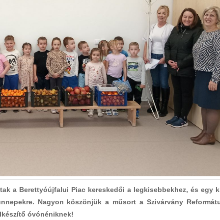
tak a Berettyóújfalui Piac kereskedői a legkisebbekhez, és egy k
ünnepekre. Nagyon köszönjük a műsort a Szivárvány Reformát
lkészítő óvónéniknek!