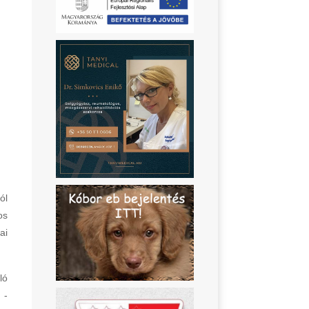
ól
os
ai
ló
 -