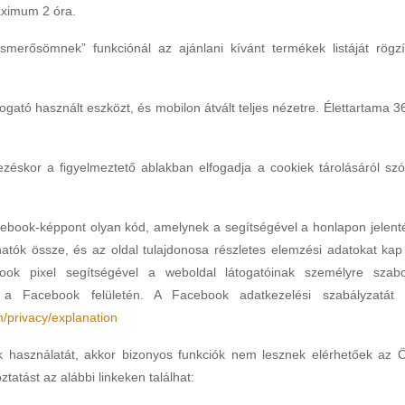
aximum 2 óra.
merősömnek” funkciónál az ajánlani kívánt termékek listáját rögzít
togató használt eszközt, és mobilon átvált teljes nézetre. Élettartama 3
zéskor a figyelmeztető ablakban elfogadja a cookiek tárolásáról szó
book-képpont olyan kód, amelynek a segítségével a honlapon jelent
thatók össze, és az oldal tulajdonosa részletes elemzési adatokat kap
ook pixel segítségével a weboldal látogatóinak személyre szabo
g a Facebook felületén. A Facebook adatkezelési szabályzatát i
/privacy/explanation
 használatát, akkor bizonyos funkciók nem lesznek elérhetőek az 
tatást az alábbi linkeken találhat: