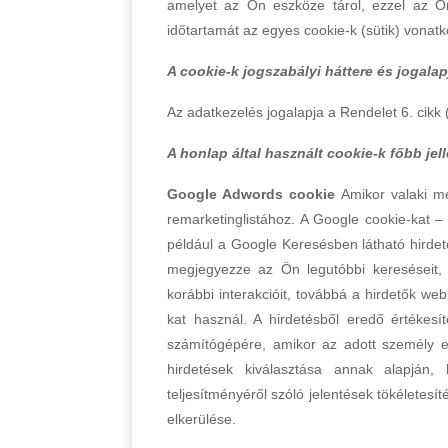
amelyet az Ön eszköze tárol, ezzel az Ön 
időtartamát az egyes cookie-k (sütik) vonatk
A cookie-k jogszabályi háttere és jogalap
Az adatkezelés jogalapja a Rendelet 6. cikk
A honlap által használt cookie-k főbb jel
Google Adwords cookie
Amikor valaki me
remarketinglistához. A Google cookie-kat 
például a Google Keresésben látható hirdet
megjegyezze az Ön legutóbbi kereséseit, 
korábbi interakcióit, továbbá a hirdetők web
kat használ. A hirdetésből eredő értékes
számítógépére, amikor az adott személy eg
hirdetések kiválasztása annak alapján
teljesítményéről szóló jelentések tökéletesí
elkerülése.