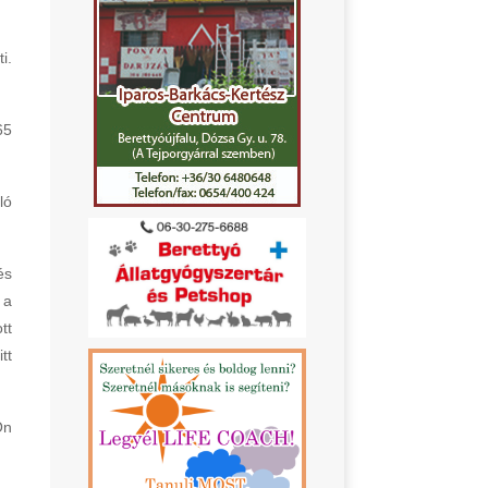
i.
65
ló
és
 a
tt
tt
Ön