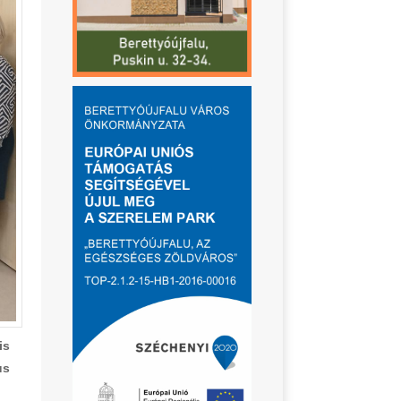
is
us