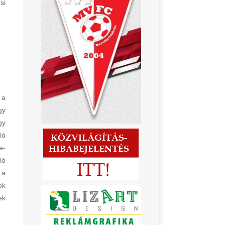
si
 a
gy
gy
ló
e-
ló
 a
ok
ek