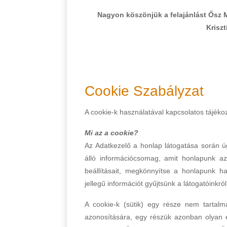
Nagyon köszönjük a felajánlást Ősz 
Krisz
Cookie Szabályzat
A cookie-k használatával kapcsolatos tájéko
Mi az a cookie?
Az Adatkezelő a honlap látogatása során úg
álló információcsomag, amit honlapunk a
beállításait, megkönnyítse a honlapunk ha
jellegű információt gyűjtsünk a látogatóinkról
A cookie-k (sütik) egy része nem tartal
azonosítására, egy részük azonban olyan eg