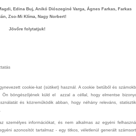
Magdi, Edina Buj, Anikó Diószeginé Varga, Ágnes Farkas, Farkas
tián, Zso-Mi Klíma, Nagy Norbert!
Jövőre folytatjuk!
ztatás
ynevezett cookie-kat (sütiket) használ. A cookie betűből és számokb
z Ön böngészőjének küld el azzal a céllal, hogy elmentse bizony
sználatát és közreműködik abban, hogy néhány releváns, statisztik
.
maz személyes információkat, és nem alkalmas az egyéni felhaszná
yéni azonosítót tartalmaz - egy titkos, véletlenül generált számsort