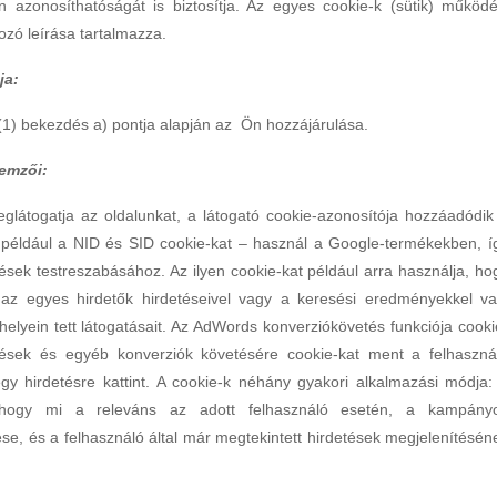
azonosíthatóságát is biztosítja. Az egyes cookie-k (sütik) működé
ozó leírása tartalmazza.
ja:
 (1) bekezdés a) pontja alapján az Ön hozzájárulása.
lemzői:
glátogatja az oldalunkat, a látogató cookie-azonosítója hozzáadódik
– például a NID és SID cookie-kat – használ a Google-termékekben, í
ések testreszabásához. Az ilyen cookie-kat például arra használja, ho
az egyes hirdetők hirdetéseivel vagy a keresési eredményekkel va
helyein tett látogatásait. Az AdWords konverziókövetés funkciója cooki
ítések és egyéb konverziók követésére cookie-kat ment a felhaszná
y hirdetésre kattint. A cookie-k néhány gyakori alkalmazási módja:
, hogy mi a releváns az adott felhasználó esetén, a kampány
tése, és a felhasználó által már megtekintett hirdetések megjelenítésén