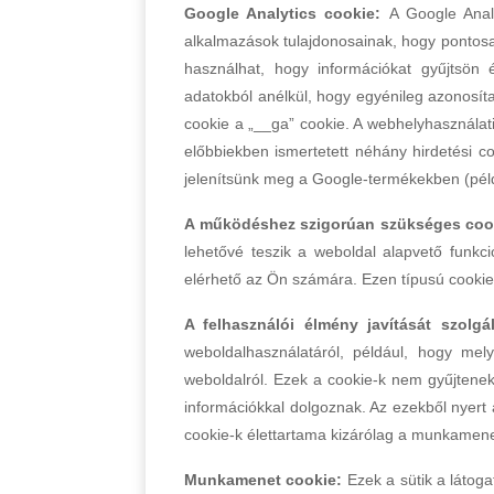
Google Analytics cookie:
A Google Analy
alkalmazások tulajdonosainak, hogy pontosab
használhat, hogy információkat gyűjtsön é
adatokból anélkül, hogy egyénileg azonosíta
cookie a „__ga” cookie. A webhelyhasználati 
előbbiekben ismertetett néhány hirdetési co
jelenítsünk meg a Google-termékekben (péld
A működéshez szigorúan szükséges coo
lehetővé teszik a weboldal alapvető funkc
elérhető az Ön számára. Ezen típusú cookie-
A felhasználói élmény javítását szolg
weboldalhasználatáról, például, hogy mel
weboldalról. Ezek a cookie-k nem gyűjtenek 
információkkal dolgoznak. Az ezekből nyert 
cookie-k élettartama kizárólag a munkamenet
Munkamenet cookie:
Ezek a sütik a látoga