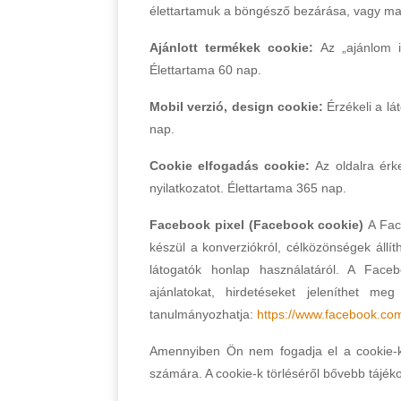
élettartamuk a böngésző bezárása, vagy m
Ajánlott termékek cookie:
Az „ajánlom is
Élettartama 60 nap.
Mobil verzió, design cookie:
Érzékeli a lá
nap.
Cookie elfogadás cookie:
Az oldalra érke
nyilatkozatot. Élettartama 365 nap.
Facebook pixel (Facebook cookie)
A Face
készül a konverziókról, célközönségek állí
látogatók honlap használatáról. A Faceb
ajánlatokat, hirdetéseket jeleníthet me
tanulmányozhatja:
https://www.facebook.com
Amennyiben Ön nem fogadja el a cookie-k
számára. A cookie-k törléséről bővebb tájékoz