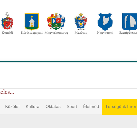
Közélet
Kultúra
Oktatás
Sport
Életmód
Térségünk hírei