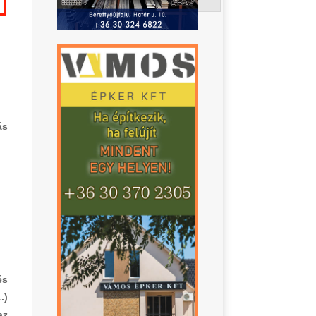
ás
és
.)
az