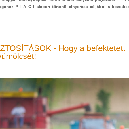
jogának P I A C I alapon történő elnyerése céljából a követke
OSÍTÁSOK - Hogy a befektetett
ümölcsét!