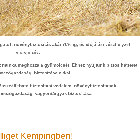
atott növénybiztosítás akár 70%-ig, és időjárási vészhelyzet-
előrejelzés.
t munka meghozza a gyümölcsét. Ehhez nyújtunk biztos hátteret
mezőgazdasági biztosításainkkal.
szeállítható biztosítási védelem: növénybiztosítások,
k, mezőgazdasági vagyontárgyak biztosítása.
álliget Kempingben!