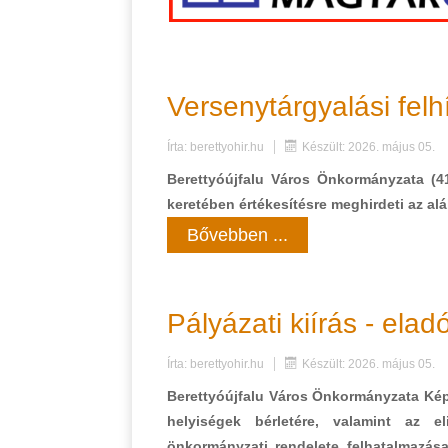
Versenytárgyalási felh
Írta:
berettyohir.hu
Készült: 2026. május 05.
Berettyóújfalu Város Önkormányzata (410
keretében értékesítésre meghirdeti az alá
Bővebben ...
Pályázati kiírás - ela
Írta:
berettyohir.hu
Készült: 2026. május 05.
Berettyóújfalu Város Önkormányzata Kép
helyiségek bérletére, valamint az el
önkormányzati rendelete felhatalmazása