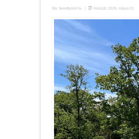
Írta:
berettyohir.hu
Készült: 2026. május 01.