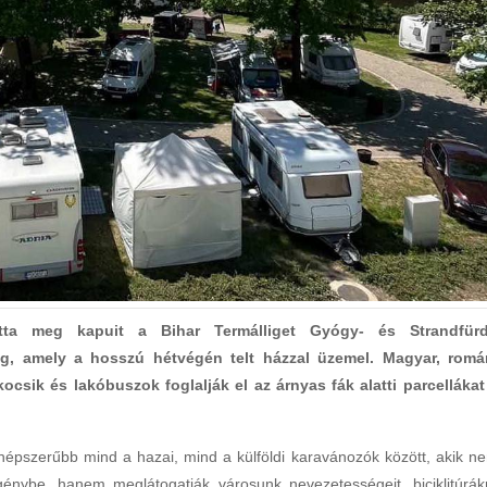
tta meg kapuit a Bihar Termálliget Gyógy- és Strandfür
, amely a hosszú hétvégén telt házzal üzemel. Magyar, romá
csik és lakóbuszok foglalják el az árnyas fák alatti parcellákat
 népszerűbb mind a hazai, mind a külföldi karavánozók között, akik n
igénybe, hanem meglátogatják városunk nevezetességeit, biciklitúrák