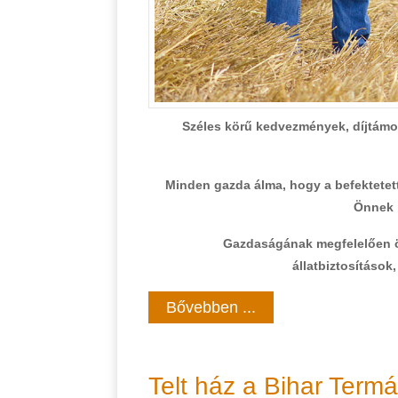
Széles körű kedvezmények, díjtámog
Minden gazda álma, hogy a befektetet
Önnek 
Gazdaságának megfelelően ös
állatbiztosításo
Bővebben ...
Telt ház a Bihar Term