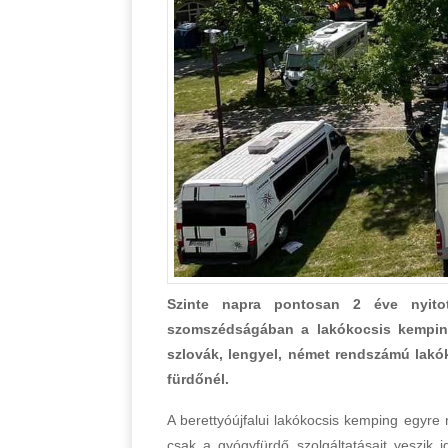
Szinte napra pontosan 2 éve nyito
szomszédságában a lakókocsis kemping
szlovák, lengyel, német rendszámú lakóko
fürdőnél.
A berettyóújfalui lakókocsis kemping egyre
csak a gyógyfürdő szolgáltatásait veszik 