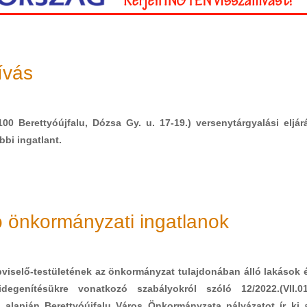
ívás
0 Berettyóújfalu, Dózsa Gy. u. 17-19.) versenytárgyalási eljár
bbi ingatlant.
dó önkormányzati ingatlanok
viselő-testületének az önkormányzat tulajdonában álló lakások 
idegenítésükre vonatkozó szabályokról szóló 12/2022.(VII.01
 alapján Berettyóújfalu Város Önkormányzata pályázatot ír ki 