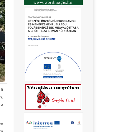
dő
n,
 a
em
ra