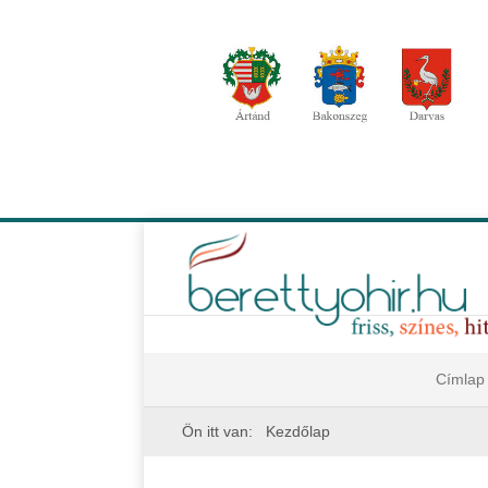
Címlap
Ön itt van:
Kezdőlap