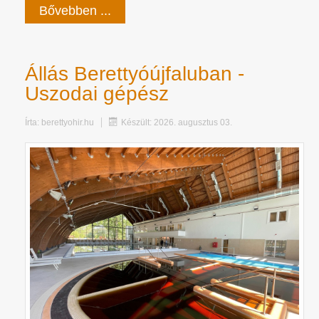
Bővebben ...
Állás Berettyóújfaluban -
Uszodai gépész
Írta:
berettyohir.hu
Készült: 2026. augusztus 03.