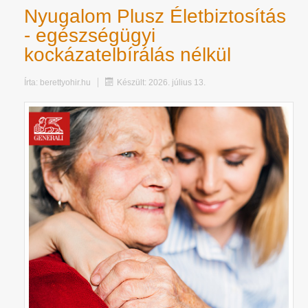
Nyugalom Plusz Életbiztosítás
- egészségügyi
kockázatelbírálás nélkül
Írta:
berettyohir.hu
Készült: 2026. július 13.