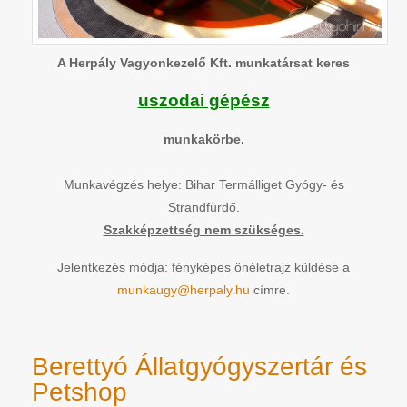
A Herpály Vagyonkezelő Kft. munkatársat keres
uszodai gépész
munkakörbe.
Munkavégzés helye: Bihar Termálliget Gyógy- és
Strandfürdő.
Szakképzettség nem szükséges.
Jelentkezés módja: fényképes önéletrajz küldése a
munkaugy@herpaly.hu
címre.
Berettyó Állatgyógyszertár és
Petshop