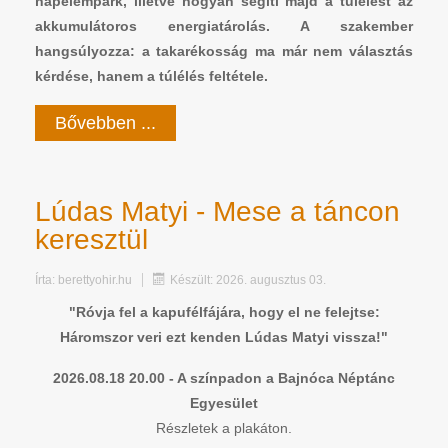
napelempark, illetve hogyan segíti majd a túlélést az
akkumulátoros energiatárolás. A szakember
hangsúlyozza: a takarékosság ma már nem választás
kérdése, hanem a túlélés feltétele.
Bővebben ...
Lúdas Matyi - Mese a táncon
keresztül
Írta:
berettyohir.hu
Készült: 2026. augusztus 03.
"Róvja fel a kapufélfájára, hogy el ne felejtse:
Háromszor veri ezt kenden Lúdas Matyi vissza!"
2026.08.18 20.00 - A színpadon a Bajnóca Néptánc
Egyesület
Részletek a plakáton.