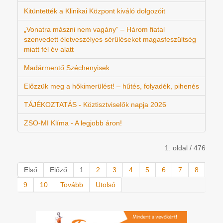
Kitüntették a Klinikai Központ kiváló dolgozóit
„Vonatra mászni nem vagány” – Három fiatal
szenvedett életveszélyes sérüléseket magasfeszültség
miatt fél év alatt
Madármentő Széchenyisek
Előzzük meg a hőkimerülést! – hűtés, folyadék, pihenés
TÁJÉKOZTATÁS - Köztisztviselők napja 2026
ZSO-MI Klíma - A legjobb áron!
1. oldal / 476
Első
Előző
1
2
3
4
5
6
7
8
9
10
Tovább
Utolsó