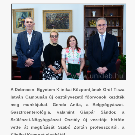
A Debreceni Egyetem Klinikai Központjának Gróf Tisza
István Campusán új osztályvezető főorvosok kezdték
meg munkájukat. Genda Anita, a Belgyógyászat-
Gasztroenterológia, valamint Gáspár Sándor, a
Szülészet-Nőgyógyászat Osztály új vezetője hétfőn
vette át megbízását Szabó Zoltán professzortól, a
Klinikai Központ elnökétől.