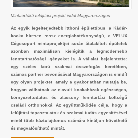
Mintaértékű felújítási projekt indul Magyarországon
Az egyik legelterjedtebb itthoni épülettípus, a Kádár-
kocka híresen rossz energiahatékonyságú, a VELUX
Cégcsoport mintaprojektjei során átalakított épületek
azonban maximálisan kielégítik a legmodernebb
fenntarthatósági igényeket is. A vállalat bejelentette:
egy széles körű szakmai összefogás keretében,
számos partner bevonásával Magyarországon is elindít
egy olyan projektet, amely a gyakorlatban mutatja be,
hogyan válhatnak az elavult kockaházak egészséges,
környezettudatos és alacsony fenntartási költségű
családi otthonokká. Az együttműködés célja, hogy a
felújítási tapasztalatok és szakmai tudás egyesítésével
minél több háztulajdonos számára kínáljon követhető
és megvalósítható mintát.