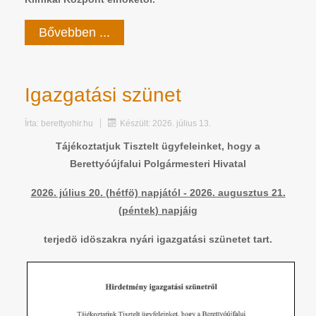
Bővebben ...
Igazgatási szünet
Írta:
berettyohir.hu
Készült: 2026. július 13.
Tájékoztatjuk Tisztelt ügyfeleinket, hogy a
Berettyóújfalui Polgármesteri Hivatal
2026. július 20. (hétfö) napjától - 2026. augusztus 21.
(péntek) napjáig
terjedö idöszakra nyári igazgatási szünetet tart.