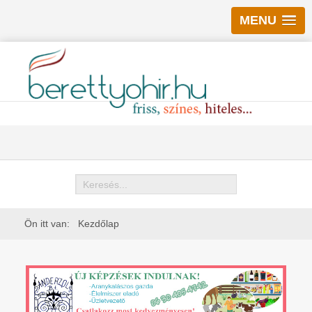
MENU
Keresés
Ön itt van:
Kezdőlap