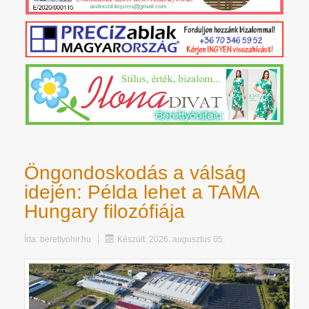
Öngondoskodás a válság
idején: Példa lehet a TAMA
Hungary filozófiája
Írta:
berettyohir.hu
Készült: 2026. augusztus 05.