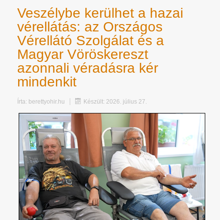
Veszélybe kerülhet a hazai
vérellátás: az Országos
Vérellátó Szolgálat és a
Magyar Vöröskereszt
azonnali véradásra kér
mindenkit
Írta:
berettyohir.hu
Készült: 2026. július 27.