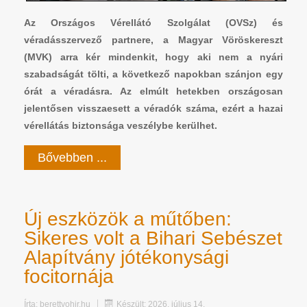
Az Országos Vérellátó Szolgálat (OVSz) és
véradásszervező partnere, a Magyar Vöröskereszt
(MVK) arra kér mindenkit, hogy aki nem a nyári
szabadságát tölti, a következő napokban szánjon egy
órát a véradásra. Az elmúlt hetekben országosan
jelentősen visszaesett a véradók száma, ezért a hazai
vérellátás biztonsága veszélybe kerülhet.
Bővebben ...
Új eszközök a műtőben:
Sikeres volt a Bihari Sebészet
Alapítvány jótékonysági
focitornája
Írta:
berettyohir.hu
Készült: 2026. július 14.