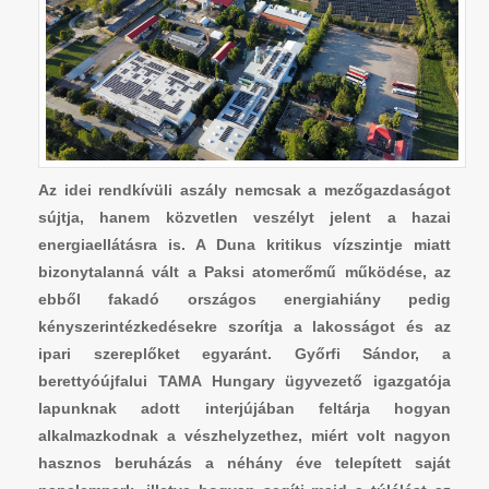
Az idei rendkívüli aszály nemcsak a mezőgazdaságot
sújtja, hanem közvetlen veszélyt jelent a hazai
energiaellátásra is. A Duna kritikus vízszintje miatt
bizonytalanná vált a Paksi atomerőmű működése, az
ebből fakadó országos energiahiány pedig
kényszerintézkedésekre szorítja a lakosságot és az
ipari szereplőket egyaránt. Győrfi Sándor, a
berettyóújfalui TAMA Hungary ügyvezető igazgatója
lapunknak adott interjújában feltárja hogyan
alkalmazkodnak a vészhelyzethez, miért volt nagyon
hasznos beruházás a néhány éve telepített saját