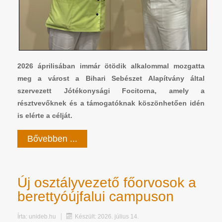
2026 áprilisában immár ötödik alkalommal mozgatta
meg a várost a Bihari Sebészet Alapítvány által
szervezett Jótékonysági Focitorna, amely a
résztvevőknek és a támogatóknak köszönhetően idén
is elérte a célját.
Bővebben ...
Új osztályvezető főorvosok a
berettyóújfalui campuson
Írta:
unideb.hu
Készült: 2026. július 14.