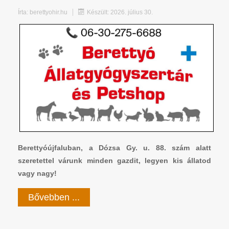
Írta:
berettyohir.hu
Készült: 2026. július 30.
Berettyóújfaluban, a Dózsa Gy. u. 88. szám alatt
szeretettel várunk minden gazdit, legyen kis állatod
vagy nagy!
Bővebben ...