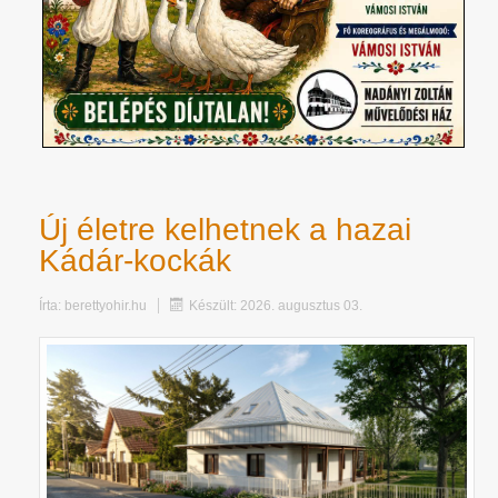
Új életre kelhetnek a hazai
Kádár-kockák
Írta:
berettyohir.hu
Készült: 2026. augusztus 03.