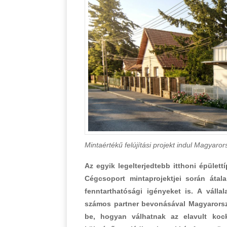
Mintaértékű felújítási projekt indul Magyaro
Az egyik legelterjedtebb itthoni épüle
Cégcsoport mintaprojektjei során átal
fenntarthatósági igényeket is. A válla
számos partner bevonásával Magyarorszá
be, hogyan válhatnak az elavult kock