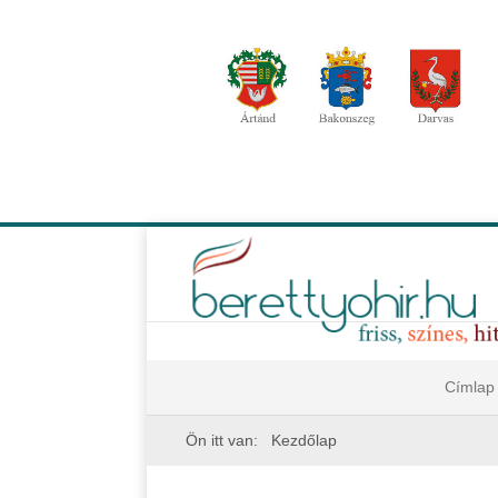
Címlap
Ön itt van:
Kezdőlap