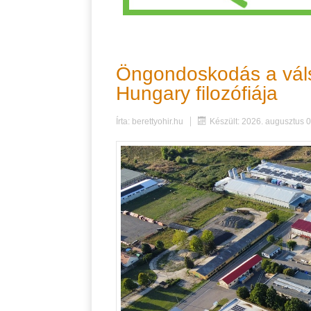
Öngondoskodás a váls
Hungary filozófiája
Írta:
berettyohir.hu
Készült: 2026. augusztus 0