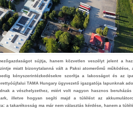
ezőgazdaságot sújtja, hanem közvetlen veszélyt jelent a haz
zszintje miatt bizonytalanná vált a Paksi atomerőmű működése, 
edig kényszerintézkedésekre szorítja a lakosságot és az ipa
berettyóújfalui TAMA Hungary ügyvezető igazgatója lapunknak ado
kodnak a vészhelyzethez, miért volt nagyon hasznos beruházás
ark, illetve hogyan segíti majd a túlélést az akkumulátor
za: a takarékosság ma már nem választás kérdése, hanem a túlél