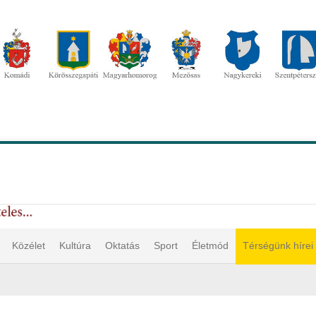
Közélet
Kultúra
Oktatás
Sport
Életmód
Térségünk hírei