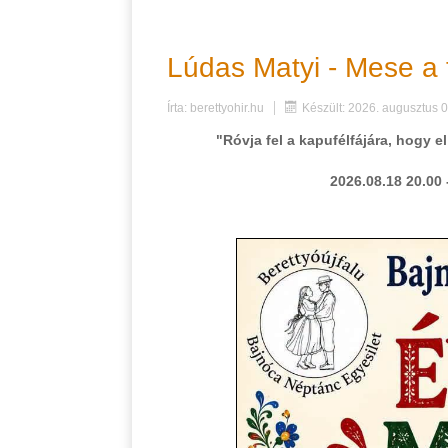
Lúdas Matyi - Mese a 
Írta:
berettyohir.hu
Készült: 2026. augusztus 0
"Róvja fel a kapufélfájára, hogy e
2026.08.18 20.00