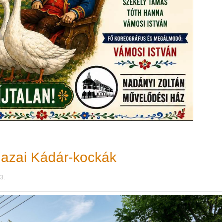
 hazai Kádár-kockák
3.