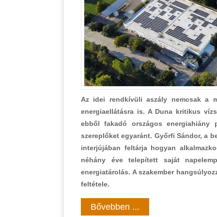
Az idei rendkívüli aszály nemcsak a m
energiaellátásra is. A Duna kritikus ví
ebből fakadó országos energiahiány p
szereplőket egyaránt. Győrfi Sándor, a 
interjújában feltárja hogyan alkalmaz
néhány éve telepített saját napelemp
energiatárolás. A szakember hangsúlyoz
feltétele.
Bővebben ...