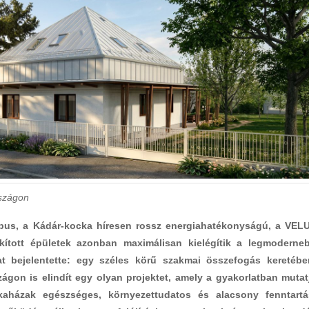
rszágon
ttípus, a Kádár-kocka híresen rossz energiahatékonyságú, a VEL
akított épületek azonban maximálisan kielégítik a legmoderne
lat bejelentette: egy széles körű szakmai összefogás keretébe
gon is elindít egy olyan projektet, amely a gyakorlatban mutat
aházak egészséges, környezettudatos és alacsony fenntartá