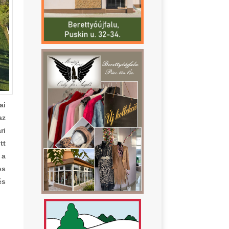
ai
az
ri
tt
 a
os
és