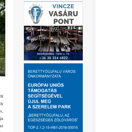
UX
bb
n,
ja
si