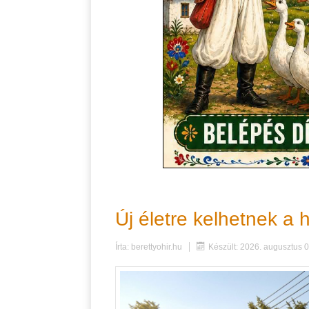
Új életre kelhetnek a
Írta:
berettyohir.hu
Készült: 2026. augusztus 0