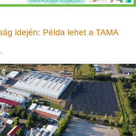
ág idején: Példa lehet a TAMA
5.