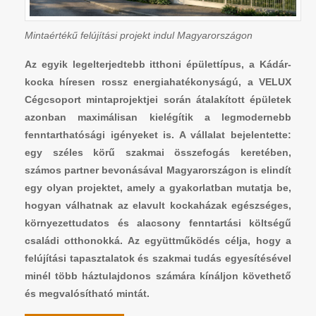
Mintaértékű felújítási projekt indul Magyarországon
Az egyik legelterjedtebb itthoni épülettípus, a Kádár-
kocka híresen rossz energiahatékonyságú, a VELUX
Cégcsoport mintaprojektjei során átalakított épületek
azonban maximálisan kielégítik a legmodernebb
fenntarthatósági igényeket is. A vállalat bejelentette:
egy széles körű szakmai összefogás keretében,
számos partner bevonásával Magyarországon is elindít
egy olyan projektet, amely a gyakorlatban mutatja be,
hogyan válhatnak az elavult kockaházak egészséges,
környezettudatos és alacsony fenntartási költségű
családi otthonokká. Az együttműködés célja, hogy a
felújítási tapasztalatok és szakmai tudás egyesítésével
minél több háztulajdonos számára kínáljon követhető
és megvalósítható mintát.