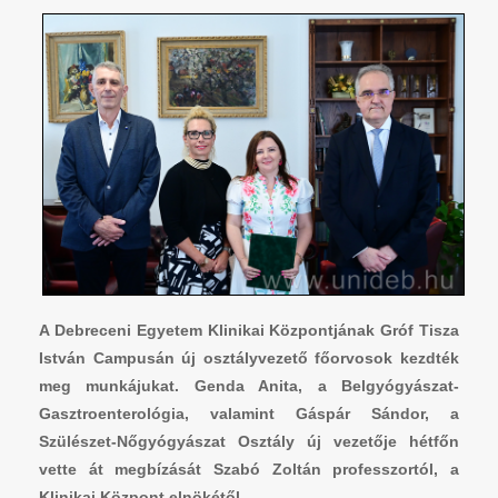
A Debreceni Egyetem Klinikai Központjának Gróf Tisza
István Campusán új osztályvezető főorvosok kezdték
meg munkájukat. Genda Anita, a Belgyógyászat-
Gasztroenterológia, valamint Gáspár Sándor, a
Szülészet-Nőgyógyászat Osztály új vezetője hétfőn
vette át megbízását Szabó Zoltán professzortól, a
Klinikai Központ elnökétől.