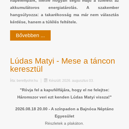
napelempark, illetve hogyan segíti majd a túlélést az
akkumulátoros energiatárolás. A szakember
hangsúlyozza: a takarékosság ma már nem választás
kérdése, hanem a túlélés feltétele.
Bővebben ...
Lúdas Matyi - Mese a táncon
keresztül
Írta:
berettyohir.hu
Készült: 2026. augusztus 03.
"Róvja fel a kapufélfájára, hogy el ne felejtse:
Háromszor veri ezt kenden Lúdas Matyi vissza!"
2026.08.18 20.00 - A színpadon a Bajnóca Néptánc
Egyesület
Részletek a plakáton.