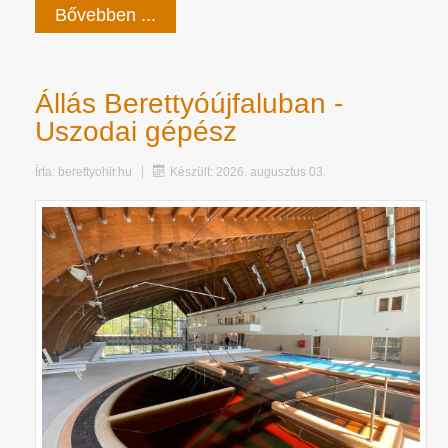
Bővebben ...
Állás Berettyóújfaluban -
Uszodai gépész
Írta:
berettyohir.hu
Készült: 2026. augusztus 03.