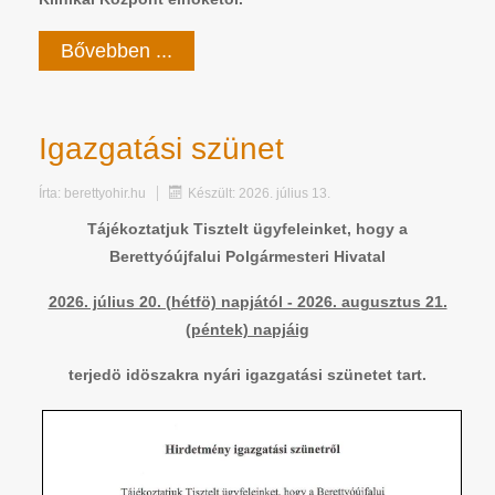
Bővebben ...
Igazgatási szünet
Írta:
berettyohir.hu
Készült: 2026. július 13.
Tájékoztatjuk Tisztelt ügyfeleinket, hogy a
Berettyóújfalui Polgármesteri Hivatal
2026. július 20. (hétfö) napjától - 2026. augusztus 21.
(péntek) napjáig
terjedö idöszakra nyári igazgatási szünetet tart.