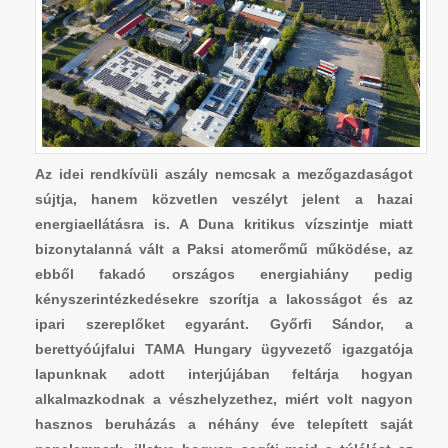
Az idei rendkívüli aszály nemcsak a mezőgazdaságot
sújtja, hanem közvetlen veszélyt jelent a hazai
energiaellátásra is. A Duna kritikus vízszintje miatt
bizonytalanná vált a Paksi atomerőmű működése, az
ebből fakadó országos energiahiány pedig
kényszerintézkedésekre szorítja a lakosságot és az
ipari szereplőket egyaránt. Győrfi Sándor, a
berettyóújfalui TAMA Hungary ügyvezető igazgatója
lapunknak adott interjújában feltárja hogyan
alkalmazkodnak a vészhelyzethez, miért volt nagyon
hasznos beruházás a néhány éve telepített saját