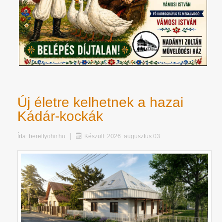
Új életre kelhetnek a hazai
Kádár-kockák
Írta:
berettyohir.hu
Készült: 2026. augusztus 03.