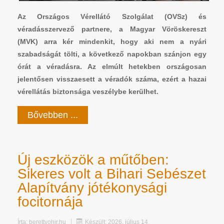
Az Országos Vérellátó Szolgálat (OVSz) és
véradásszervező partnere, a Magyar Vöröskereszt
(MVK) arra kér mindenkit, hogy aki nem a nyári
szabadságát tölti, a következő napokban szánjon egy
órát a véradásra. Az elmúlt hetekben országosan
jelentősen visszaesett a véradók száma, ezért a hazai
vérellátás biztonsága veszélybe kerülhet.
Bővebben ...
Új eszközök a műtőben:
Sikeres volt a Bihari Sebészet
Alapítvány jótékonysági
focitornája
Írta:
berettyohir.hu
Készült: 2026. július 14.