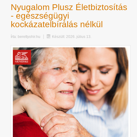
Nyugalom Plusz Életbiztosítás
- egészségügyi
kockázatelbírálás nélkül
Írta:
berettyohir.hu
Készült: 2026. július 13.