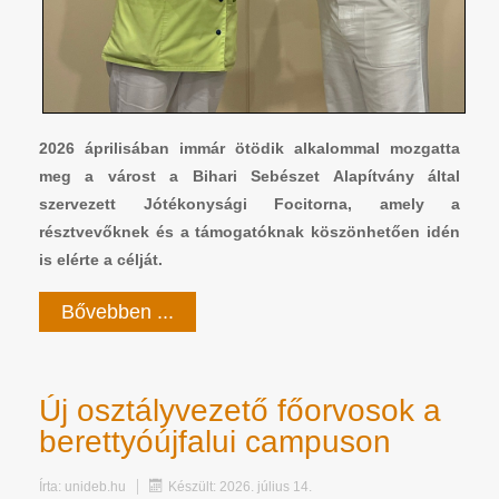
2026 áprilisában immár ötödik alkalommal mozgatta
meg a várost a Bihari Sebészet Alapítvány által
szervezett Jótékonysági Focitorna, amely a
résztvevőknek és a támogatóknak köszönhetően idén
is elérte a célját.
Bővebben ...
Új osztályvezető főorvosok a
berettyóújfalui campuson
Írta:
unideb.hu
Készült: 2026. július 14.