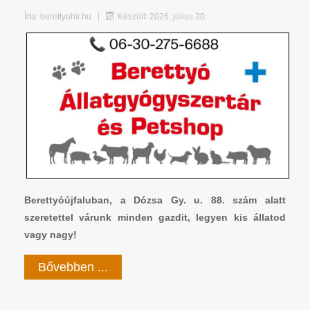
Írta:
berettyohir.hu
Készült: 2026. július 30.
Berettyóújfaluban, a Dózsa Gy. u. 88. szám alatt
szeretettel várunk minden gazdit, legyen kis állatod
vagy nagy!
Bővebben ...