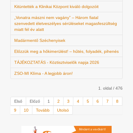
Kitüntették a Klinikai Központ kiváló dolgozóit
„Vonatra mászni nem vagány” – Három fiatal
szenvedett életveszélyes sérüléseket magasfeszültség
miatt fél év alatt
Madármentő Széchenyisek
Előzzük meg a hőkimerülést! – hűtés, folyadék, pihenés
TÁJÉKOZTATÁS - Köztisztviselők napja 2026
ZSO-MI Klíma - A legjobb áron!
1. oldal / 476
Első
Előző
1
2
3
4
5
6
7
8
9
10
Tovább
Utolsó