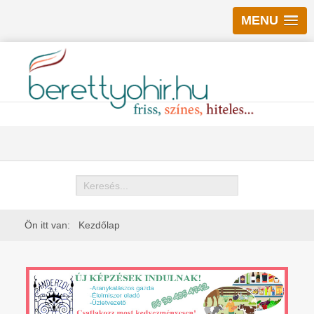
MENU
Keresés
Ön itt van:
Kezdőlap