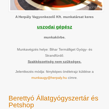
A Herpály Vagyonkezelő Kft. munkatársat keres
uszodai gépész
munkakörbe.
Munkavégzés helye: Bihar Termálliget Gyógy- és
Strandfürdő.
Szakképzettség nem szükséges.
Jelentkezés módja: fényképes önéletrajz küldése a
munkaugy@herpaly.hu
címre.
Berettyó Állatgyógyszertár és
Petshop