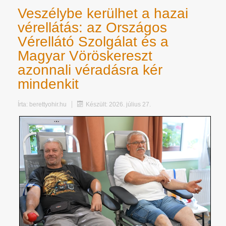
Veszélybe kerülhet a hazai
vérellátás: az Országos
Vérellátó Szolgálat és a
Magyar Vöröskereszt
azonnali véradásra kér
mindenkit
Írta:
berettyohir.hu
Készült: 2026. július 27.