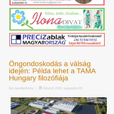
Öngondoskodás a válság
idején: Példa lehet a TAMA
Hungary filozófiája
Írta:
berettyohir.hu
Készült: 2026. augusztus 05.