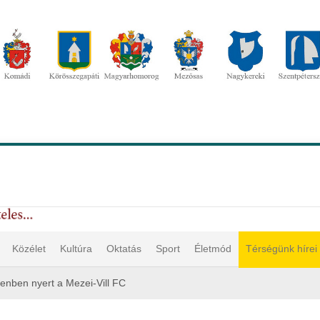
Közélet
Kultúra
Oktatás
Sport
Életmód
Térségünk hírei
enben nyert a Mezei-Vill FC