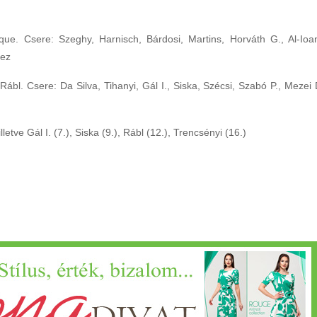
ue. Csere: Szeghy, Harnisch, Bárdosi, Martins, Horváth G., Al-Ioan
pez
 Rábl. Csere: Da Silva, Tihanyi, Gál I., Siska, Szécsi, Szabó P., Mezei 
lletve Gál I. (7.), Siska (9.), Rábl (12.), Trencsényi (16.)