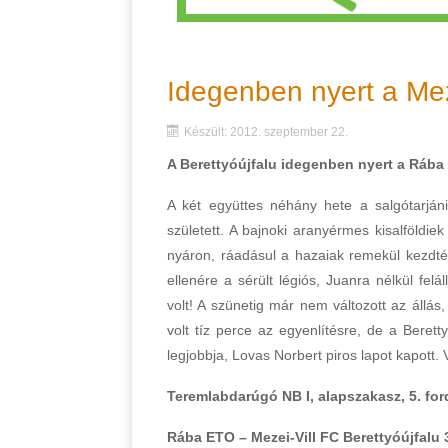
Idegenben nyert a Mez
Készült: 2012. szeptember 22.
A Berettyóújfalu idegenben nyert a Rába
A két együttes néhány hete a salgótarjáni
született. A bajnoki aranyérmes kisalföld
nyáron, ráadásul a hazaiak remekül kezdté
ellenére a sérült légiós, Juanra nélkül fe
volt! A szünetig már nem változott az állá
volt tíz perce az egyenlítésre, de a Beretty
legjobbja, Lovas Norbert piros lapot kapot
Teremlabdarúgó NB I, alapszakasz, 5. for
Rába ETO – Mezei-Vill FC Berettyóújfalu 