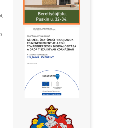
i,
D.