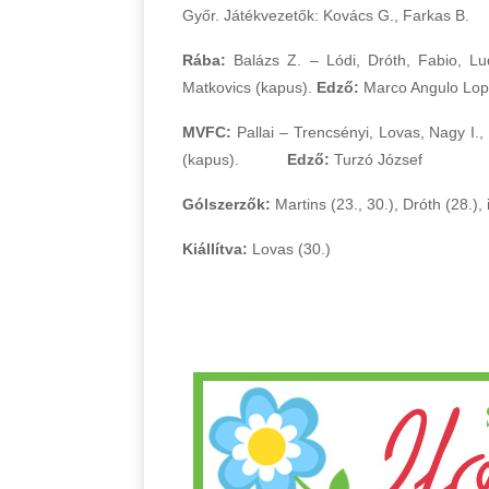
Győr. Játékvezetők: Kovács G., Farkas B.
Rába:
Balázs Z. – Lódi, Dróth, Fabio, Luq
Matkovics (kapus).
Edző:
Marco Angulo Lo
MVFC:
Pallai – Trencsényi, Lovas, Nagy I.,
(kapus).
Edző:
Turzó József
Gólszerzők:
Martins (23., 30.), Dróth (28.), i
Kiállítva:
Lovas (30.)