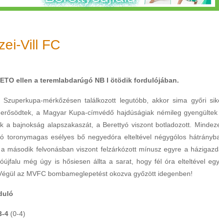
ei-Vill FC
 ETO ellen a teremlabdarúgó NB I ötödik fordulójában.
 Szuperkupa-mérkőzésen találkozott legutóbb, akkor sima győri sik
iek erősödtek, a Magyar Kupa-címvédő hajdúságiak némileg gyengültek
k a bajnokság alapszakaszát, a Berettyó viszont botladozott. Mindez
lálló toronymagas esélyes bő negyedóra elteltével négygólos hátrányb
s, a második felvonásban viszont felzárkózott mínusz egyre a házigazd
óújfalu még úgy is hősiesen állta a sarat, hogy fél óra elteltével egy
t. Végül az MVFC bombameglepetést okozva győzött idegenben!
duló
3-4
(0-4)