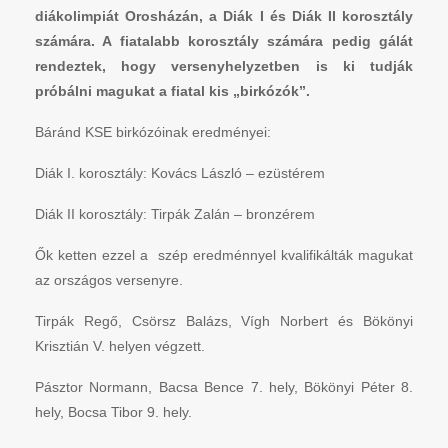
diákolimpiát Orosházán, a Diák I és Diák II korosztály
számára. A fiatalabb korosztály számára pedig gálát
rendeztek, hogy versenyhelyzetben is ki tudják
próbálni magukat a fiatal kis „birkózók”.
Báránd KSE birkózóinak eredményei:
Diák I. korosztály: Kovács László – ezüstérem
Diák II korosztály: Tirpák Zalán – bronzérem
Ők ketten ezzel a szép eredménnyel kvalifikálták magukat
az országos versenyre.
Tirpák Regő, Csörsz Balázs, Vígh Norbert és Bökönyi
Krisztián V. helyen végzett.
Pásztor Normann, Bacsa Bence 7. hely, Bökönyi Péter 8.
hely, Bocsa Tibor 9. hely.