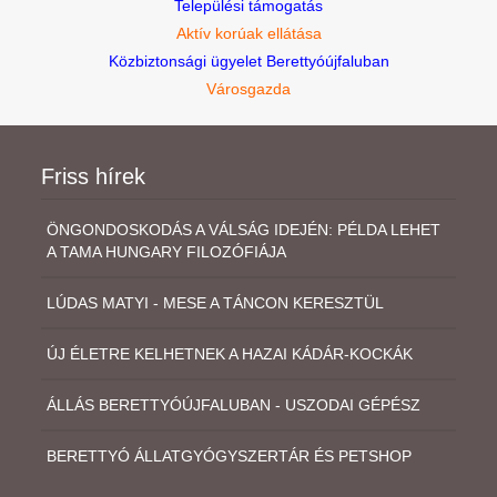
Települési támogatás
Aktív korúak ellátása
Közbiztonsági ügyelet Berettyóújfaluban
Városgazda
Friss hírek
ÖNGONDOSKODÁS A VÁLSÁG IDEJÉN: PÉLDA LEHET
A TAMA HUNGARY FILOZÓFIÁJA
LÚDAS MATYI - MESE A TÁNCON KERESZTÜL
ÚJ ÉLETRE KELHETNEK A HAZAI KÁDÁR-KOCKÁK
ÁLLÁS BERETTYÓÚJFALUBAN - USZODAI GÉPÉSZ
BERETTYÓ ÁLLATGYÓGYSZERTÁR ÉS PETSHOP