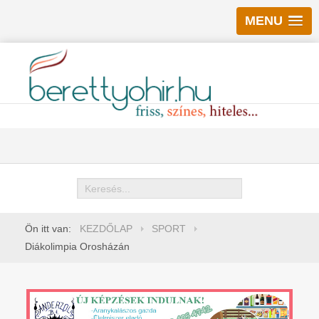
MENU
Keresés
Ön itt van:
KEZDŐLAP
SPORT
Diákolimpia Orosházán