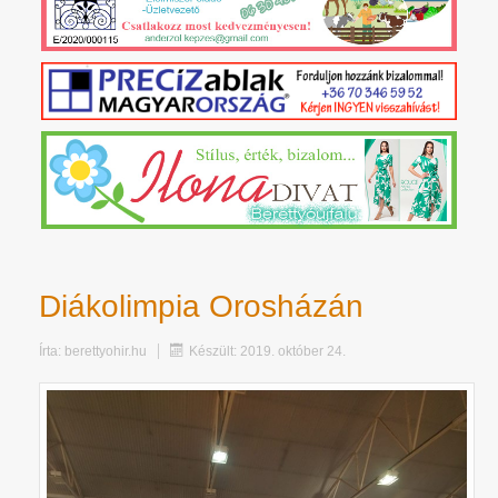
Diákolimpia Orosházán
Írta:
berettyohir.hu
Készült: 2019. október 24.