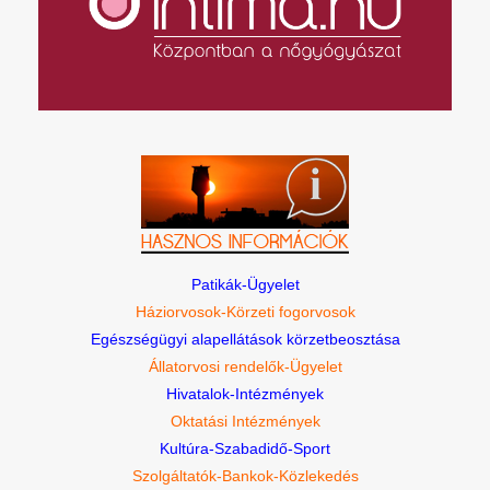
Patikák-Ügyelet
Háziorvosok-Körzeti fogorvosok
Egészségügyi alapellátások körzetbeosztása
Állatorvosi rendelők-Ügyelet
Hivatalok-Intézmények
Oktatási Intézmények
Kultúra-Szabadidő-Sport
Szolgáltatók-Bankok-Közlekedés