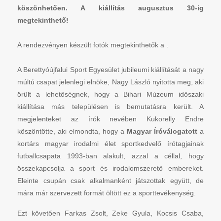
köszönhetően. A kiállítás augusztus 30-ig
megtekinthető!
A rendezvényen készült fotók megtekinthetők a .
A Berettyóújfalui Sport Egyesület jubileumi kiállítását a nagy
múltú csapat jelenlegi elnöke, Nagy László nyitotta meg, aki
örült a lehetőségnek, hogy a Bihari Múzeum időszaki
kiállítása más településen is bemutatásra került. A
megjelenteket az írók nevében Kukorelly Endre
köszöntötte, aki elmondta, hogy a
Magyar Íróválogatott
a
kortárs magyar irodalmi élet sportkedvelő írótagjainak
futballcsapata 1993-ban alakult, azzal a céllal, hogy
összekapcsolja a sport és irodalomszerető embereket.
Eleinte csupán csak alkalmanként játszottak együtt, de
mára már szervezett formát öltött ez a sporttevékenység.
Ezt követően Farkas Zsolt, Zeke Gyula, Kocsis Csaba,