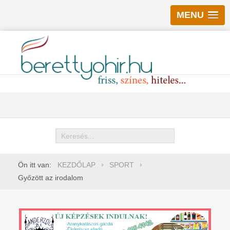
MENU
Keresés
Ön itt van:
KEZDŐLAP
SPORT
Győzött az irodalom