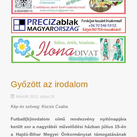
Győzött az irodalom
Készült: 2012. július 16.
Kép és szöveg: Kocsis Csaba
Futball(b)irodalom című rendezvény nyitónapjára
került sor a nagyrábéi művelődési házban július 15-én
a Hajdú-Bihar Megyei Önkormányzat támogatásának