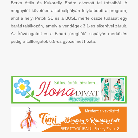
Berka Attila és Kukorelly Endre olvasott fel írásaiból. A
megnyitót követően a futballpályán folytatódott a program,
ahol a helyi Petőfi SE és a BUSE mérte össze tudását egy
baráti találkozón, amely a vendégek 3:1-es sikerével zárult.
Az Íróválogatott és a Bihari „öregfiúk” kispályás mérkőzés
pedig a tollforgatók 6:5-ös győzelmét hozta.