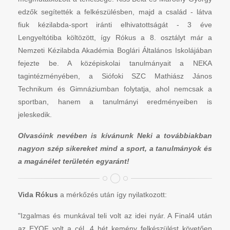
edzők segítették a felkészülésben, majd a család - látva
fiuk kézilabda-sport iránti elhivatottságát - 3 éve
Lengyeltótiba költözött, így Rókus a 8. osztályt már a
Nemzeti Kézilabda Akadémia Boglári Általános Iskolájában
fejezte be. A középiskolai tanulmányait a NEKA
tagintézményében, a Siófoki SZC Mathiász János
Technikum és Gimnáziumban folytatja, ahol nemcsak a
sportban, hanem a tanulmányi eredményeiben is
jeleskedik.
Olvasóink nevében is kívánunk Neki a továbbiakban
nagyon szép sikereket mind a sport, a tanulmányok és
a magánélet területén egyaránt!
Vida Rókus
a mérkőzés után így nyilatkozott:
"Izgalmas és munkával teli volt az idei nyár. A Final4 után
az EYOF volt a cél. 4 hét kemény felkészülést követően