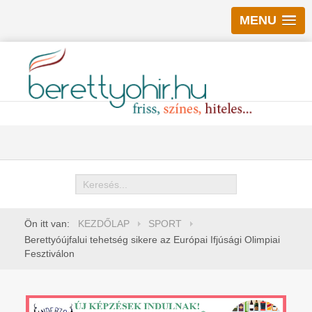
MENU
Keresés
Ön itt van:
KEZDŐLAP
SPORT
Berettyóújfalui tehetség sikere az Európai Ifjúsági Olimpiai
Fesztiválon