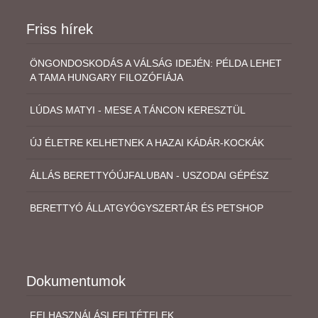
Friss hírek
ÖNGONDOSKODÁS A VÁLSÁG IDEJÉN: PÉLDA LEHET
A TAMA HUNGARY FILOZÓFIÁJA
LÚDAS MATYI - MESE A TÁNCON KERESZTÜL
ÚJ ÉLETRE KELHETNEK A HAZAI KÁDÁR-KOCKÁK
ÁLLÁS BERETTYÓÚJFALUBAN - USZODAI GÉPÉSZ
BERETTYÓ ÁLLATGYÓGYSZERTÁR ÉS PETSHOP
Dokumentumok
FELHASZNÁLÁSI FELTÉTELEK