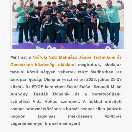
Mint azt a
Siófoki SZC Mathiász János Technikum és
Gimnázium közösségi oldaláról
megtudtuk, iskolájuk
tanulói közül négyen vehettek részt Mariborban, az
Európai Ifjúsági Olimpiai Fesztiválon 2023. július 23-29
között. Az EYOF keretében
Zakor Zalán, Szabadi Milán
Anthony, Bredák Dominik és
a berettyóújfalui
születésű Vida Rókus szerepelt. A fiúkkal erősített
csapat bronzmérkőzésen a horvát csapat ellen játszott
nagyon izgalmas mérkőzésen
42-43-as
végeredménnyel
bronzérmet nyert!