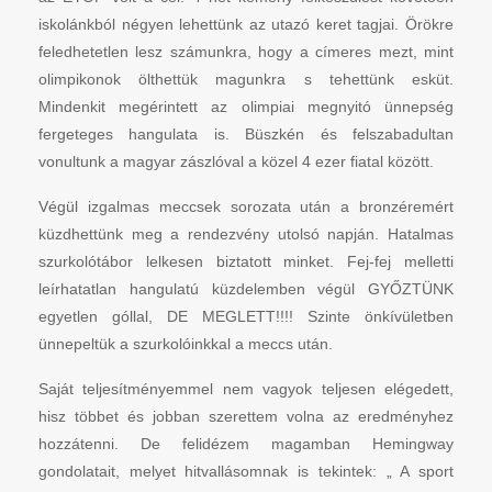
iskolánkból négyen lehettünk az utazó keret tagjai. Örökre
feledhetetlen lesz számunkra, hogy a címeres mezt, mint
olimpikonok ölthettük magunkra s tehettünk esküt.
Mindenkit megérintett az olimpiai megnyitó ünnepség
fergeteges hangulata is. Büszkén és felszabadultan
vonultunk a magyar zászlóval a közel 4 ezer fiatal között.
Végül izgalmas meccsek sorozata után a bronzéremért
küzdhettünk meg a rendezvény utolsó napján. Hatalmas
szurkolótábor lelkesen biztatott minket. Fej-fej melletti
leírhatatlan hangulatú küzdelemben végül GYŐZTÜNK
egyetlen góllal, DE MEGLETT!!!! Szinte önkívületben
ünnepeltük a szurkolóinkkal a meccs után.
Saját teljesítményemmel nem vagyok teljesen elégedett,
hisz többet és jobban szerettem volna az eredményhez
hozzátenni. De felidézem magamban Hemingway
gondolatait, melyet hitvallásomnak is tekintek: „ A sport