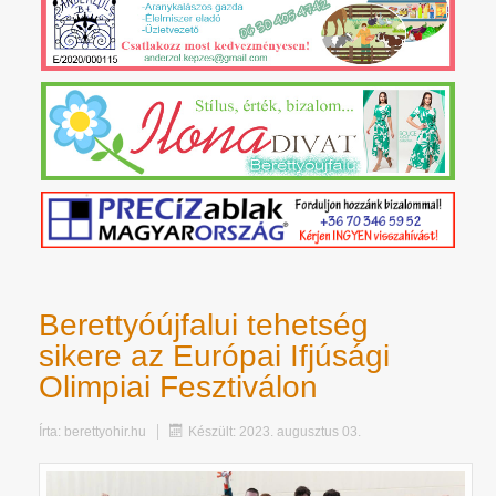
Berettyóújfalui tehetség
sikere az Európai Ifjúsági
Olimpiai Fesztiválon
Írta:
berettyohir.hu
Készült: 2023. augusztus 03.