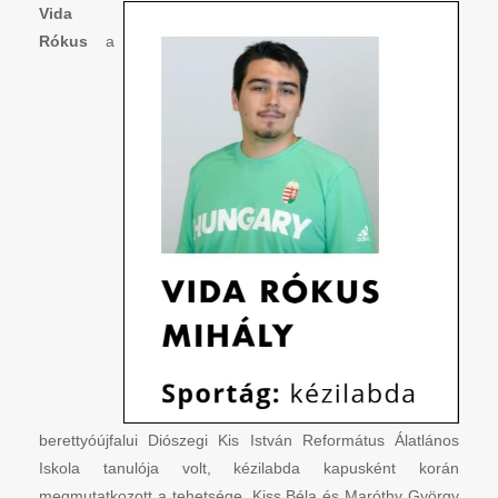
Vida
Rókus
a
berettyóújfalui Diószegi Kis István Református Álatlános
Iskola tanulója volt, kézilabda kapusként korán
megmutatkozott a tehetsége. Kiss Béla és Maróthy György