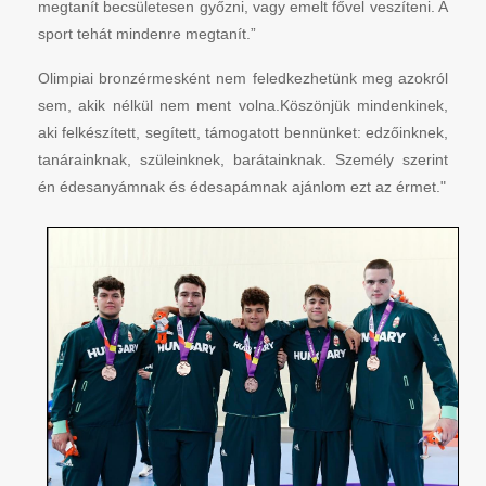
megtanít becsületesen győzni, vagy emelt fővel veszíteni. A
sport tehát mindenre megtanít.”
Olimpiai bronzérmesként nem feledkezhetünk meg azokról
sem, akik nélkül nem ment volna.Köszönjük mindenkinek,
aki felkészített, segített, támogatott bennünket: edzőinknek,
tanárainknak, szüleinknek, barátainknak. Személy szerint
én édesanyámnak és édesapámnak ajánlom ezt az érmet."