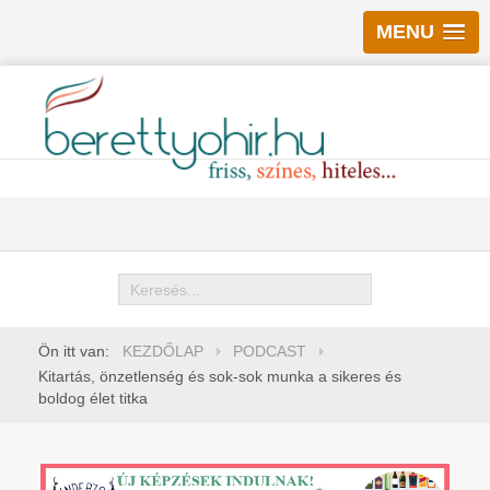
MENU
Keresés
Ön itt van:
KEZDŐLAP
PODCAST
Kitartás, önzetlenség és sok-sok munka a sikeres és
boldog élet titka