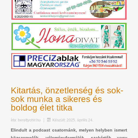
Kitartás, önzetlenség és sok-
sok munka a sikeres és
boldog élet titka
Írta:
berettyohir.hu
Készült: 2025. április 24.
Elindult a podcast csatornánk, melyen helyben ismert
közszereplők, véleményformálók, szakértők vagy