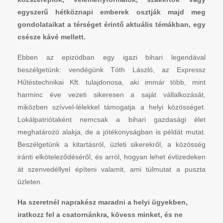
egyszerű hétköznapi emberek osztják majd meg
gondolataikat a térséget érintő aktuális témákban, egy
csésze kávé mellett.
Ebben az epizódban egy igazi bihari legendával
beszélgetünk: vendégünk Tóth László, az Expressz
Hűtéstechnikai Kft. tulajdonosa, aki immár több, mint
harminc éve vezeti sikeresen a saját vállalkozását,
miközben szívvel-lélekkel támogatja a helyi közösséget.
Lokálpatriótaként nemcsak a bihari gazdasági élet
meghatározó alakja, de a jótékonyságban is példát mutat.
Beszélgetünk a kitartásról, üzleti sikerekről, a közösség
iránti elköteleződéséről, és arról, hogyan lehet évtizedeken
át szenvedéllyel építeni valamit, ami túlmutat a puszta
üzleten.
Ha szeretnél naprakész maradni a helyi ügyekben,
iratkozz fel a csatornánkra, kövess minket, és ne