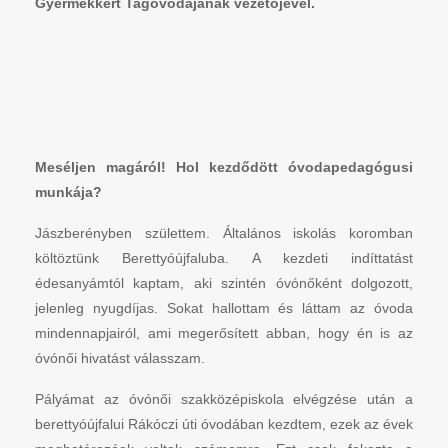
Gyermekkert Tagóvodájának vezetőjével.
Meséljen magáról! Hol kezdődött óvodapedagógusi
munkája?
Jászberényben születtem. Általános iskolás koromban
költöztünk Berettyóújfaluba. A kezdeti indíttatást
édesanyámtól kaptam, aki szintén óvónőként dolgozott,
jelenleg nyugdíjas. Sokat hallottam és láttam az óvoda
mindennapjairól, ami megerősített abban, hogy én is az
óvónői hivatást válasszam.
Pályámat az óvónői szakközépiskola elvégzése után a
berettyóújfalui Rákóczi úti óvodában kezdtem, ezek az évek