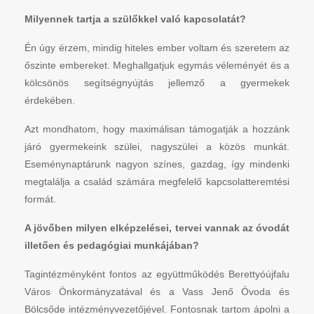
Milyennek tartja a szülőkkel való kapcsolatát?
Én úgy érzem, mindig hiteles ember voltam és szeretem az
őszinte embereket. Meghallgatjuk egymás véleményét és a
kölcsönös segítségnyújtás jellemző a gyermekek
érdekében.
Azt mondhatom, hogy maximálisan támogatják a hozzánk
járó gyermekeink szülei, nagyszülei a közös munkát.
Eseménynaptárunk nagyon színes, gazdag, így mindenki
megtalálja a család számára megfelelő kapcsolatteremtési
formát.
A jövőben milyen elképzelései, tervei vannak az óvodát
illetően és pedagógiai munkájában?
Tagintézményként fontos az együttműködés Berettyóújfalu
Város Önkormányzatával és a Vass Jenő Óvoda és
Bölcsőde intézményvezetőjével. Fontosnak tartom ápolni a