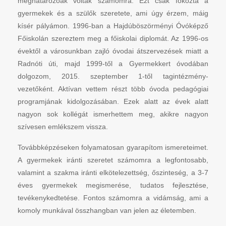
meghatározóak voltak számomra. Ezt csak fokozta a
gyermekek és a szülők szeretete, ami úgy érzem, máig
kísér pályámon. 1996-ban a Hajdúböszörményi Óvóképző
Főiskolán szereztem meg a főiskolai diplomát. Az 1996-os
évektől a városunkban zajló óvodai átszervezések miatt a
Radnóti úti, majd 1999-től a Gyermekkert óvodában
dolgozom, 2015. szeptember 1-től tagintézmény-
vezetőként. Aktívan vettem részt több óvoda pedagógiai
programjának kidolgozásában. Ezek alatt az évek alatt
nagyon sok kollégát ismerhettem meg, akikre nagyon
szívesen emlékszem vissza.
Továbbképzéseken folyamatosan gyarapítom ismereteimet.
A gyermekek iránti szeretet számomra a legfontosabb,
valamint a szakma iránti elkötelezettség, őszinteség, a 3-7
éves gyermekek megismerése, tudatos fejlesztése,
tevékenykedtetése. Fontos számomra a vidámság, ami a
komoly munkával összhangban van jelen az életemben.