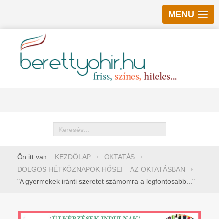
MENU
Keresés
Ön itt van:
KEZDŐLAP
OKTATÁS
DOLGOS HÉTKÖZNAPOK HŐSEI – AZ OKTATÁSBAN
"A gyermekek iránti szeretet számomra a legfontosabb..."