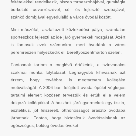
feltételekkel rendelkezik, hiszen tornaszobájával, gumitégla
burkolatú udvarrészével, só- és fejlesztő szobájával,
szánkó dombjával egyedülálló a város óvodái között.
Mini mászófal, aszfaltozott közlekedési pálya, számtalan
sporteszköz fejleszti az ide járó gyermekek mozgását. Azért
is fontosak ezek számunkra, mert óvodánk a város
peremrészén helyezkedik el, Berettyószentmárton szélén.
Fontosnak tartom a meglévő értékeink, a színvonalas
szakmai munka folytatását. Legnagyobb kihívásnak azt
érzem, hogy továbbra is megtartsam kollégáim
motiváltságát. A 2006-ban felújított óvoda épület végleges
tartalmi elemeit közösen terveztük és értük el a velem
dolgozó kollégákkal. A hozzánk járó gyermekek egy tiszta,
esztétikus, jól felszerelt, otthonosságot árasztó óvodába
járhatnak. Fontos, hogy biztosítsuk óvodásainknak az
egészséges, boldog óvodás éveket.