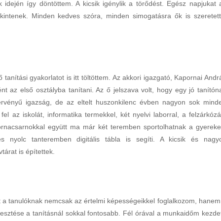
ején így döntöttem. A kicsik igénylik a törődést. Egész napjukat 
ekintenek. Minden kedves szóra, minden simogatásra ők is szeretett
anítási gyakorlatot is itt töltöttem. Az akkori igazgató, Kapornai Andr
t az első osztályba tanítani. Az ő jelszava volt, hogy egy jó tanítón
érvényű igazság, de az eltelt huszonkilenc évben nagyon sok mind
 fel az iskolát, informatika termekkel, két nyelvi laborral, a felzárkózá
 tornacsarnokkal együtt ma már két teremben sportolhatnak a gyereke
 nyolc tanteremben digitális tábla is segíti. A kicsik és nagy
tárat is építettek.
a tanulóknak nemcsak az értelmi képességeikkel foglalkozom, hanem
jlesztése a tanításnál sokkal fontosabb. Fél órával a munkaidőm kezde