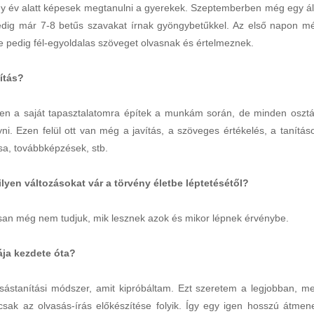
gy év alatt képesek megtanulni a gyerekek. Szeptemberben még egy ál
edig már 7-8 betűs szavakat írnak gyöngybetűkkel. Az első napon m
e pedig fél-egyoldalas szöveget olvasnak és értelmeznek.
nítás?
esen a saját tapasztalatomra építek a munkám során, de minden osztá
ni. Ezen felül ott van még a javítás, a szöveges értékelés, a tanítás
ása, továbbképzések, stb.
lyen változásokat vár a törvény életbe léptetésétől?
san még nem tudjuk, mik lesznek azok és mikor lépnek érvénybe.
yája kezdete óta?
sástanítási módszer, amit kipróbáltam. Ezt szeretem a legjobban, me
k az olvasás-írás előkészítése folyik. Így egy igen hosszú átmene