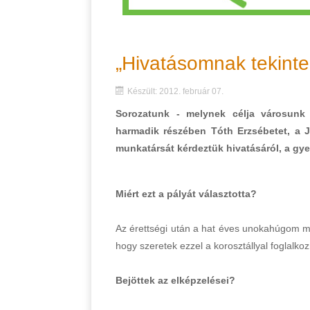
„Hivatásomnak tekinte
Készült: 2012. február 07.
Sorozatunk - melynek célja városun
harmadik részében Tóth Erzsébetet, a J
munkatársát kérdeztük hivatásáról, a gye
Miért ezt a pályát választotta?
Az érettségi után a hat éves unokahúgom mi
hogy szeretek ezzel a korosztállyal foglalkoz
Bejöttek az elképzelései?