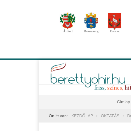
Címlap
Ön itt van:
KEZDŐLAP
OKTATÁS
D