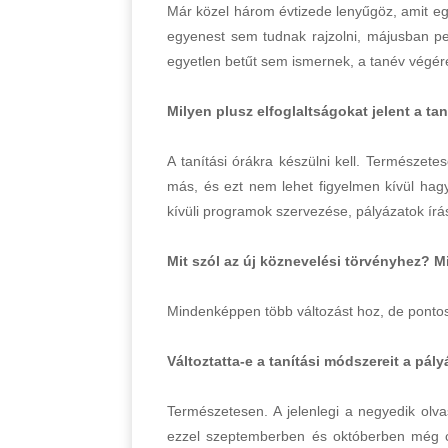
Már közel három évtizede lenyűgöz, amit e
egyenest sem tudnak rajzolni, májusban p
egyetlen betűt sem ismernek, a tanév végér
Milyen plusz elfoglaltságokat jelent a ta
A tanítási órákra készülni kell. Természet
más, és ezt nem lehet figyelmen kívül hagy
kívüli programok szervezése, pályázatok ír
Mit szól az új köznevelési törvényhez? Mi
Mindenképpen több változást hoz, de ponto
Változtatta-e a tanítási módszereit a pál
Természetesen. A jelenlegi a negyedik olva
ezzel szeptemberben és októberben még csa