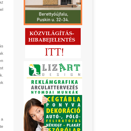
az
el
ás
ak
en
st
k.
ok
 a
te