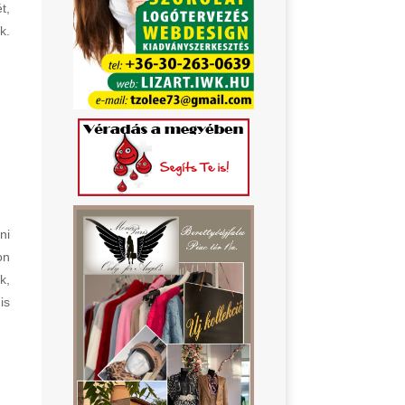
t,
k.
ni
on
k,
is