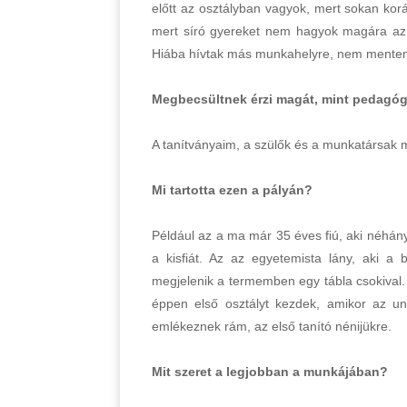
előtt az osztályban vagyok, mert sokan ko
mert síró gyereket nem hagyok magára az ü
Hiába hívtak más munkahelyre, nem mentem
Megbecsültnek érzi magát, mint pedagó
A tanítványaim, a szülők és a munkatársak
Mi tartotta ezen a pályán?
Például az a ma már 35 éves fiú, aki néhán
a kisfiát. Az az egyetemista lány, aki a 
megjelenik a termemben egy tábla csokival.
éppen első osztályt kezdek, amikor az un
emlékeznek rám, az első tanító nénijükre
Mit szeret a legjobban a munkájában?