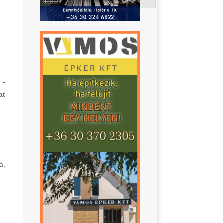
 -
at
á,