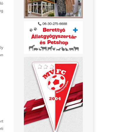
ló
ég
ly
on
rt
ti