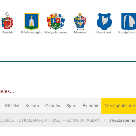
Közélet
Kultúra
Oktatás
Sport
Életmód
Térségünk hírei
OLGOS HÉTKÖZNAPOK HŐSEI – AZ OKTATÁSBAN
„Hivatásomnak