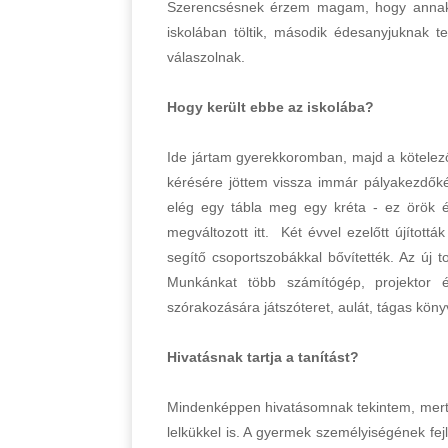
Szerencsésnek érzem magam, hogy annak id
iskolában töltik, második édesanyjuknak t
válaszolnak.
Hogy került ebbe az iskolába?
Ide jártam gyerekkoromban, majd a kötelező t
kérésére jöttem vissza immár pályakezdőkén
elég egy tábla meg egy kréta - ez örök 
megváltozott itt. Két évvel ezelőtt újították
segítő csoportszobákkal bővítették. Az új
Munkánkat több számítógép, projektor és
szórakozására játszóteret, aulát, tágas könyv
Hivatásnak tartja a tanítást?
Mindenképpen hivatásomnak tekintem, mert 
lelkükkel is. A gyermek személyiségének fe