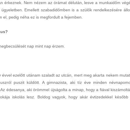
rán érkeznek. Nem nézem az órámat délután, lesve a munkaidőm végé
gyeletben. Emellett szabadidőmben is a szülők rendelkezésére állo
 el, pedig néha ez is megfordult a fejemben.
gus?
 megbecsülését nap mint nap érzem.
y évvel ezelőtt utánam szaladt az utcán, mert meg akarta nekem mutat
buszról puszit küldött. A gimnazista, aki tíz éve minden névnapom
 Az édesanya, aki örömmel újságolta a minap, hogy a fiával kiszámoltá
okája iskolás lesz. Boldog vagyok, hogy akár évtizedekkel később 
.