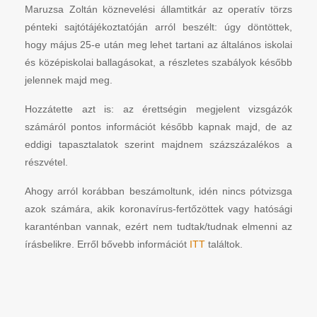
Maruzsa Zoltán köznevelési államtitkár az operatív törzs
pénteki sajtótájékoztatóján arról beszélt: úgy döntöttek,
hogy május 25-e után meg lehet tartani az általános iskolai
és középiskolai ballagásokat, a részletes szabályok később
jelennek majd meg.
Hozzátette azt is: az érettségin megjelent vizsgázók
számáról pontos információt később kapnak majd, de az
eddigi tapasztalatok szerint majdnem százszázalékos a
részvétel.
Ahogy arról korábban beszámoltunk, idén nincs pótvizsga
azok számára, akik koronavírus-fertőzöttek vagy hatósági
karanténban vannak, ezért nem tudtak/tudnak elmenni az
írásbelikre. Erről bővebb információt
ITT
találtok.