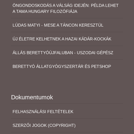
ÖNGONDOSKODÁS A VÁLSÁG IDEJÉN: PÉLDA LEHET
A TAMA HUNGARY FILOZÓFIÁJA
LÚDAS MATYI - MESE A TÁNCON KERESZTÜL
ÚJ ÉLETRE KELHETNEK A HAZAI KÁDÁR-KOCKÁK
ÁLLÁS BERETTYÓÚJFALUBAN - USZODAI GÉPÉSZ
BERETTYÓ ÁLLATGYÓGYSZERTÁR ÉS PETSHOP
Dokumentumok
FELHASZNÁLÁSI FELTÉTELEK
SZERZŐI JOGOK (COPYRIGHT)