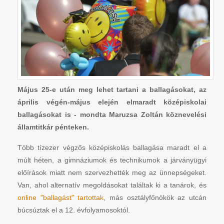
Május 25-e után meg lehet tartani a ballagásokat, az
április végén-május elején elmaradt középiskolai
ballagásokat is - mondta Maruzsa Zoltán köznevelési
államtitkár pénteken.
Több tízezer végzős középiskolás ballagása maradt el a
múlt héten, a gimnáziumok és technikumok a járványügyi
előírások miatt nem szervezhették meg az ünnepségeket.
Van, ahol alternatív megoldásokat találtak ki a tanárok, és
online "ballagást" tartottak
, más osztályfőnökök az utcán
búcsúztak el a 12. évfolyamosoktól.