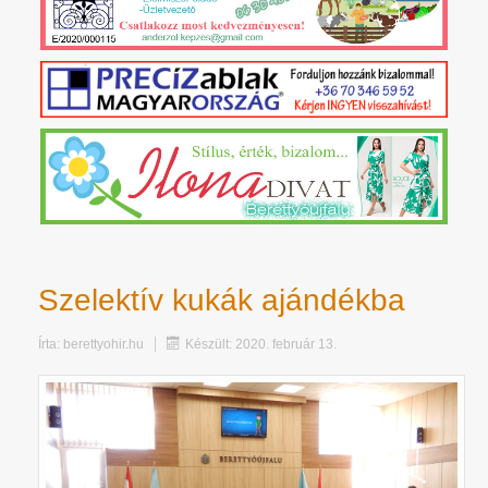
Szelektív kukák ajándékba
Írta:
berettyohir.hu
Készült: 2020. február 13.