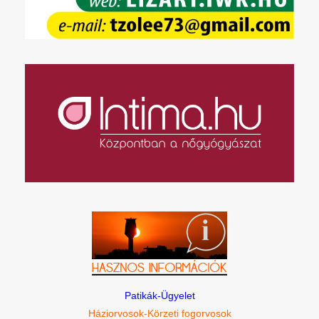
Patikák-Ügyelet
Háziorvosok-Körzeti fogorvosok