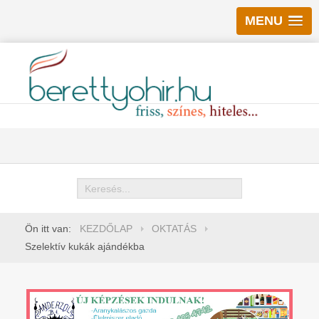
MENU
Keresés
Ön itt van:
KEZDŐLAP
OKTATÁS
Szelektív kukák ajándékba