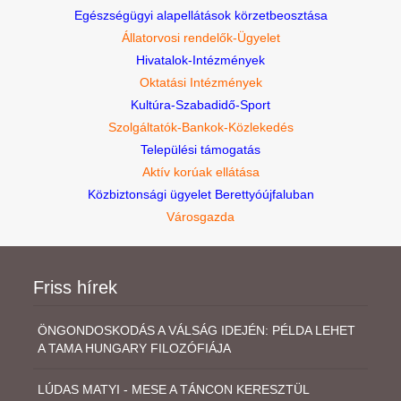
Egészségügyi alapellátások körzetbeosztása
Állatorvosi rendelők-Ügyelet
Hivatalok-Intézmények
Oktatási Intézmények
Kultúra-Szabadidő-Sport
Szolgáltatók-Bankok-Közlekedés
Települési támogatás
Aktív korúak ellátása
Közbiztonsági ügyelet Berettyóújfaluban
Városgazda
Friss hírek
ÖNGONDOSKODÁS A VÁLSÁG IDEJÉN: PÉLDA LEHET
A TAMA HUNGARY FILOZÓFIÁJA
LÚDAS MATYI - MESE A TÁNCON KERESZTÜL