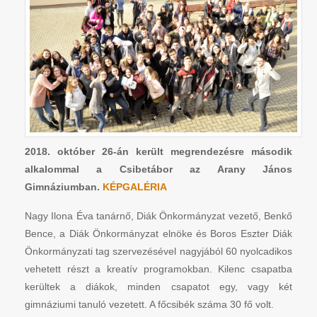
2018. október 26-án került megrendezésre második
alkalommal a Csibetábor az Arany János
Gimnáziumban.
KÉPGALÉRIA
Nagy Ilona Éva tanárnő, Diák Önkormányzat vezető, Benkő
Bence, a Diák Önkormányzat elnöke és Boros Eszter Diák
Önkormányzati tag szervezésével nagyjából 60 nyolcadikos
vehetett részt a kreatív programokban. Kilenc csapatba
kerültek a diákok, minden csapatot egy, vagy két
gimnáziumi tanuló vezetett. A főcsibék száma 30 fő volt.