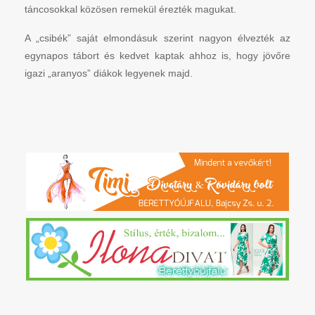
táncosokkal közösen remekül érezték magukat.
A „csibék” saját elmondásuk szerint nagyon élvezték az
egynapos tábort és kedvet kaptak ahhoz is, hogy jövőre
igazi „aranyos” diákok legyenek majd.