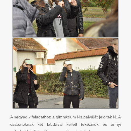
A negyedik feladathoz a gimnázium kis pályáját jelölték ki. A
csapatoknak két labdával kellett tekézniük és annyi