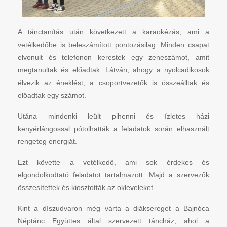
A tánctanítás után következett a karaokézás, ami a
vetélkedőbe is beleszámított pontozásilag. Minden csapat
elvonult és telefonon kerestek egy zeneszámot, amit
megtanultak és előadtak. Látván, ahogy a nyolcadikosok
élvezik az éneklést, a csoportvezetők is összeálltak és
előadtak egy számot.
Utána mindenki leült pihenni és ízletes házi
kenyérlángossal pótolhatták a feladatok során elhasznált
rengeteg energiát.
Ezt követte a vetélkedő, ami sok érdekes és
elgondolkodtató feladatot tartalmazott. Majd a szervezők
összesítettek és kiosztották az okleveleket.
Kint a díszudvaron még várta a diáksereget a Bajnóca
Néptánc Együttes által szervezett táncház, ahol a