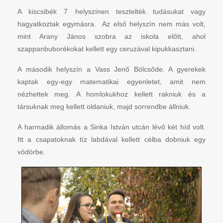
A kiscsibék 7 helyszínen tesztelték tudásukat vagy
hagyatkoztak egymásra. Az első helyszín nem más volt,
mint Arany János szobra az iskola előtt, ahol
szappanbuborékokat kellett egy ceruzával kipukkasztani.
A második helyszín a Vass Jenő Bölcsőde. A gyerekek
kaptak egy-egy matematikai egyenletet, amit nem
nézhettek meg. A homlokukhoz kellett rakniuk és a
társuknak meg kellett oldaniuk, majd sorrendbe állniuk.
A harmadik állomás a Sinka István utcán lévő két híd volt.
Itt a csapatoknak tíz labdával kellett célba dobniuk egy
vödörbe.