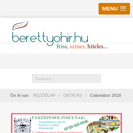
MENU
Keresés
Ön itt van:
KEZDŐLAP
OKTATÁS
Csibetábor 2018