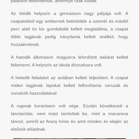
palackot feldönteniük, amennyit csak tudtak.
Az ötödik helyszín a gimnázium nagy pályája volt. A
csapatokból egy embernek bekötötték a szemét és másfél
perc alatt tíz kis gumilabdát kellett megtalálnia, a csapat
többi tagjának pedig irányítania kellett anélkül, hogy
hozzáérnének.
A hatodik állomáson magyarra lefordított dalokat kellett
felismerni. A helyszín az iskola díszudvara volt.
A hetedik feladatot az aulában kellett teljesíteni. A csapat
miden tagjának lapokat kellett felfordítania ceruzák és
vonalzók használatával.
A napnak korántsem volt vége. Ezután következett a
tánctanítás: nem mást tanítottak be, mint a macarena
táncot, amiről az Arany híres és amit minden év elején az
elsősök előadnak.