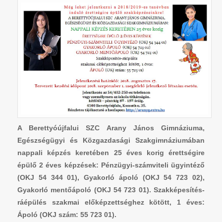
A Berettyóújfalui SZC Arany János Gimnáziuma,
Egészségügyi és Közgazdasági Szakgimnáziumában
nappali képzés keretében 25 éves korig érettségire
épülő 2 éves képzések: Pénzügyi-számviteli ügyintéző
(OKJ 54 344 01), Gyakorló ápoló (OKJ 54 723 02),
Gyakorló mentőápoló (OKJ 54 723 01). Szakképesítés-
ráépülés szakmai előképzettséghez kötött, 1 éves:
Ápoló (OKJ szám: 55 723 01).