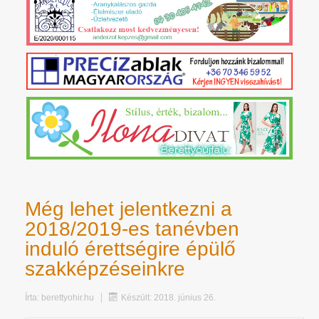
Még lehet jelentkezni a
2018/2019-es tanévben
induló érettségire épülő
szakképzéseinkre
Írta:
berettyohir.hu
Készült: 2018. június 26.