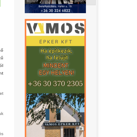
ső
tű
ól
nt
et
uk
és