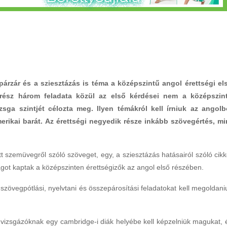
rzár és a sziesztázás is téma a középszintű angol érettségi el
 rész három feladata közül az első kérdései nem a középszin
zsga szintjét célozta meg. Ilyen témákról kell írniuk az angolb
rikai barát. Az érettségi negyedik része inkább szövegértés, mi
 szemüvegről szóló szöveget, egy, a sziesztázás hatásairól szóló cikk
got kaptak a középszinten érettségizők az angol első részében.
zövegpótlási, nyelvtani és összepárosítási feladatokat kell megoldani
a vizsgázóknak egy cambridge-i diák helyébe kell képzelniük magukat, 