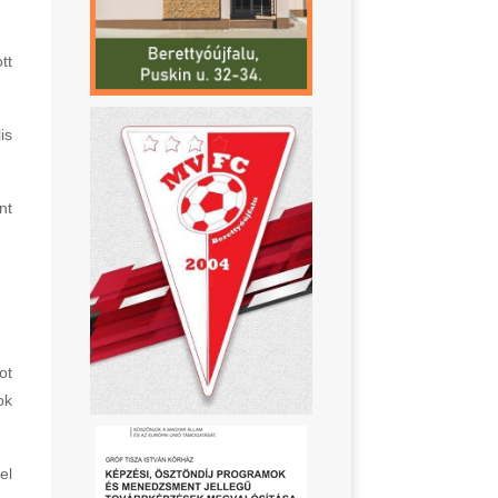
tt
is
nt
ot
ok
el