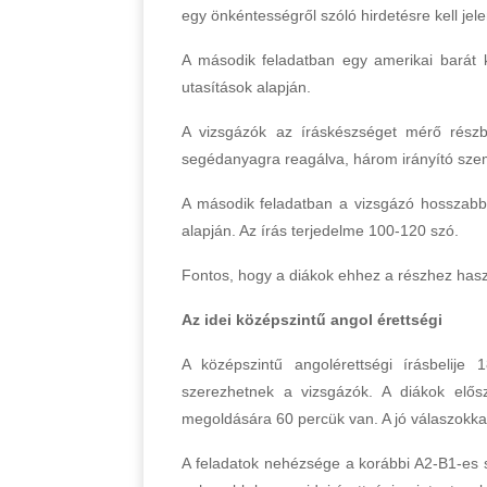
egy önkéntességről szóló hirdetésre kell jel
A második feladatban egy amerikai barát k
utasítások alapján.
A vizsgázók az íráskészséget mérő részben
segédanyagra reagálva, három irányító szem
A második feladatban a vizsgázó hosszabb 
alapján. Az írás terjedelme 100-120 szó.
Fontos, hogy a diákok ehhez a részhez hasz
Az idei középszintű angol érettségi
A középszintű angolérettségi írásbelij
szerezhetnek a vizsgázók. A diákok elős
megoldására 60 percük van. A jó válaszokkal
A feladatok nehézsége a korábbi A2-B1-es sz