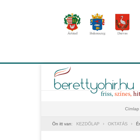
Címlap
Ön itt van:
KEZDŐLAP
OKTATÁS
Ér