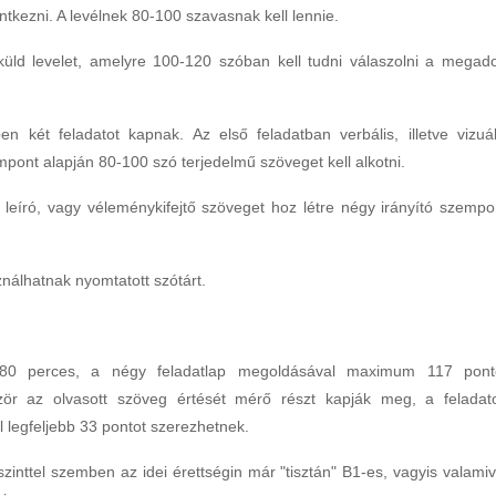
entkezni. A levélnek 80-100 szavasnak kell lennie.
üld levelet, amelyre 100-120 szóban kell tudni válaszolni a megado
 két feladatot kapnak. Az első feladatban verbális, illetve vizuál
pont alapján 80-100 szó terjedelmű szöveget kell alkotni.
leíró, vagy véleménykifejtő szöveget hoz létre négy irányító szempo
nálhatnak nyomtatott szótárt.
e 180 perces, a négy feladatlap megoldásával maximum 117 pont
zör az olvasott szöveg értését mérő részt kapják meg, a feladat
 legfeljebb 33 pontot szerezhetnek.
inttel szemben az idei érettségin már "tisztán" B1-es, vagyis valamiv