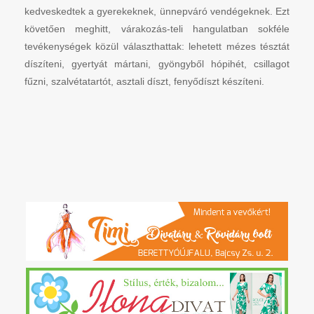
kedveskedtek a gyerekeknek, ünnepváró vendégeknek. Ezt
követően meghitt, várakozás-teli hangulatban sokféle
tevékenységek közül választhattak: lehetett mézes tésztát
díszíteni, gyertyát mártani, gyöngyből hópihét, csillagot
fűzni, szalvétatartót, asztali díszt, fenyődíszt készíteni.