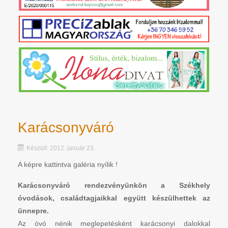
Karácsonyváró
Készült: 2012. január 23.
A képre kattintva galéria nyílik !
Karácsonyváró rendezvényünkön a Székhely
óvodások, családtagjaikkal együtt készülhettek az
ünnepre.
Az óvó nénik meglepetésként karácsonyi dalokkal