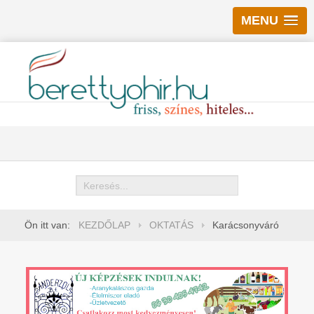
MENU
Keresés
Ön itt van:
KEZDŐLAP
OKTATÁS
Karácsonyváró