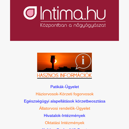
Patikák-Ügyelet
Háziorvosok-Körzeti fogorvosok
Egészségügyi alapellátások körzetbeosztása
Állatorvosi rendelők-Ügyelet
Hivatalok-Intézmények
Oktatási Intézmények