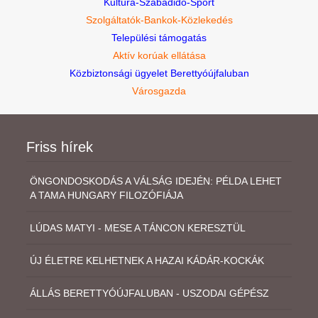
Kultúra-Szabadidő-Sport
Szolgáltatók-Bankok-Közlekedés
Települési támogatás
Aktív korúak ellátása
Közbiztonsági ügyelet Berettyóújfaluban
Városgazda
Friss hírek
ÖNGONDOSKODÁS A VÁLSÁG IDEJÉN: PÉLDA LEHET
A TAMA HUNGARY FILOZÓFIÁJA
LÚDAS MATYI - MESE A TÁNCON KERESZTÜL
ÚJ ÉLETRE KELHETNEK A HAZAI KÁDÁR-KOCKÁK
ÁLLÁS BERETTYÓÚJFALUBAN - USZODAI GÉPÉSZ