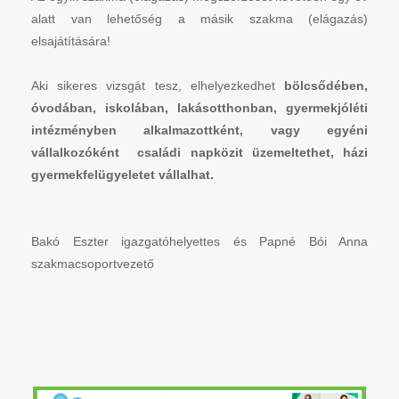
alatt van lehetőség a másik szakma (elágazás)
elsajátítására!
Aki sikeres vizsgát tesz, elhelyezkedhet
bölcsődében,
óvodában, iskolában, lakásotthonban, gyermekjóléti
intézményben alkalmazottként, vagy egyéni
vállalkozóként családi napközit üzemeltethet, házi
gyermekfelügyeletet vállalhat.
Bakó Eszter igazgatóhelyettes és Papné Bói Anna
szakmacsoportvezető