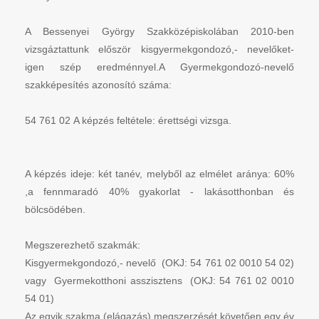
A Bessenyei György Szakközépiskolában 2010-ben
vizsgáztattunk először kisgyermekgondozó,- nevelőket-
igen szép eredménnyel.A Gyermekgondozó-nevelő
szakképesítés azonosító száma:
54 761 02 A képzés feltétele: érettségi vizsga.
A képzés ideje: két tanév, melyből az elmélet aránya: 60%
,a fennmaradó 40% gyakorlat - lakásotthonban és
bölcsödében.
Megszerezhető szakmák:
Kisgyermekgondozó,- nevelő (OKJ: 54 761 02 0010 54 02)
vagy Gyermekotthoni asszisztens (OKJ: 54 761 02 0010
54 01)
Az egyik szakma (elágazás) megszerzését követően egy év