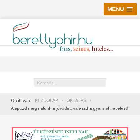
MENU
Keresés
Ön itt van:
KEZDŐLAP
OKTATÁS
Alapozd meg nálunk a jövődet, válaszd a gyermeknevelést!