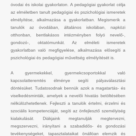
óvodai és iskolai gyakorlaton. A pedagógiai gyakorlat célja
az elméletben tanult pedagógiai és pszichológiai ismeretek
elmélyítése, alkalmazása a gyakorlatban. Megismerik a
tanulók az óvodában, általános iskolában, napközi
otthonban, bentlakásos intézményben folyó nevelő-,
gondozó-, oktatómunkát. Az elméleti ismeretek
gyakorlatban való megfigyelése, alkalmazása elősegíti a
pszichológiai és pedagógiai műveltség elmélyítését is.
A gyermekekkel, gyermekcsoportokkal való
kapcsolatteremtés élménye segíti pályaválasztási
döntésüket. Tudatosodnak bennük azok a magatartás- és
viselkedésminták, amelyek a nevelői hivatás betöltésében
nélkülözhetetlenek. Fejleszti a tanulók értelmi, érzelmi és
szociális kompetenciáját, segíti az önfejlesztő személyiség
kialakulását. Diákjaink megtanulják megtervezni,
megszervezni, irányítani a szabadidős- és gondozási
tevékenységeket, tapasztalataikat önállóan elemzik és