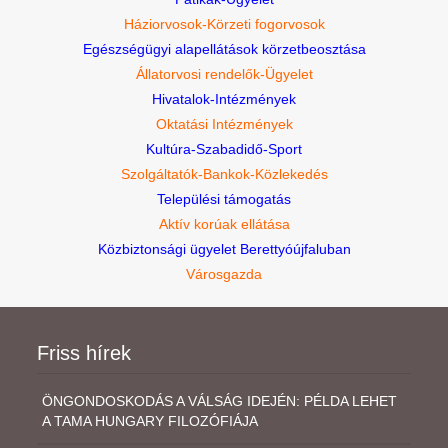
Háziorvosok-Körzeti fogorvosok
Egészségügyi alapellátások körzetbeosztása
Állatorvosi rendelők-Ügyelet
Hivatalok-Intézmények
Oktatási Intézmények
Kultúra-Szabadidő-Sport
Szolgáltatók-Bankok-Közlekedés
Települési támogatás
Aktív korúak ellátása
Közbiztonsági ügyelet Berettyóújfaluban
Városgazda
Friss hírek
ÖNGONDOSKODÁS A VÁLSÁG IDEJÉN: PÉLDA LEHET
A TAMA HUNGARY FILOZÓFIÁJA