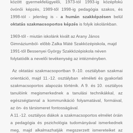
között gyermekfelügyelői, 1973-tól 1993-ig középfokú
óvónői képzés, 1989-től 1998-ig pedagógia szakos, és
1998-tól - jelenleg is -
a humán szakképzésen
belül
oktatás szakmacsoportos képzés
is folyik iskolánkban.
1969-től - miután iskolánk kivált az Arany János
Gimnáziumból- előbb Zalka Máté Szakközépiskola, majd
1991-től Bessenyei György Szakközépiskola néven
folytatódik a nevelői tevékenység az intézményben.
Az oktatási szakmacsoportban 9.-10. osztályban szakmai
orientáció, majd 11.-12. osztályban elméleti és gyakorlati
szakmacsoportos alapozás történik. A 9. és 10. osztályos
tanulóink megismerkednek a tanulási technikákkal, az
egészségtannal a kommunikáció folyamatával, formáival,
az ön- és társismeret fontosságával.
A 11.-12. osztályos diákok a szakmacsoportos elmélet óráin
a pedagógia és pszichológia tudományával ismerkednek
meg, majd alkalmazhatják megszerzett ismereteiket az