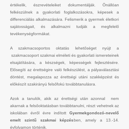
értékelik, észrevételeiket dokumentálják. Önállóan
felkészülnek a gyakorlati foglalkozásokra, képesek a
differenciálás alkalmazására. Felismerik a gyermek életkori
sajátosságait, és alkalmazni tudják a megfelelő
tevékenységformákat.
A szakmacsoportos oktatás lehetőséget nyújt a
szakmacsoport szakmai elméleti és gyakorlati ismereteinek
elsajátítására, a készségek, képességek fejlesztésére.
Elősegíti az érettségire való felkészülést, a pályaválasztási
döntést, megalapozza az érettségi utáni szakképzést és
előkészít szakirányú felsőfokú továbbtanulásra.
Azok a tanulók, akik az érettségi után azonnal nem
akarnak a felsőoktatásban továbbtanulni, részt vehetnek az
iskolában évről évre indított
Gyermekgondozó-nevelő
emelt szintű szakmai képzés
ben, amely a 13.-14.
évfolyamon történik.