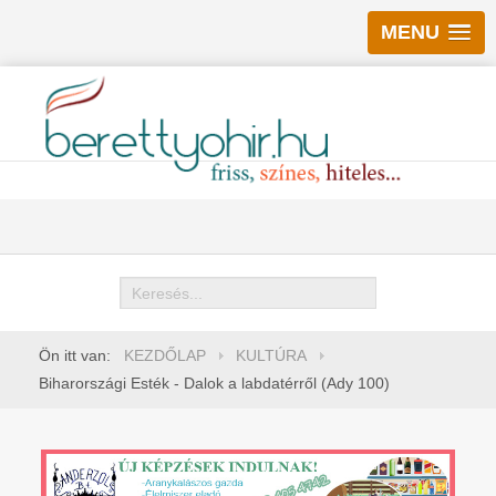
MENU
Keresés
Ön itt van:
KEZDŐLAP
KULTÚRA
Biharországi Esték - Dalok a labdatérről (Ady 100)