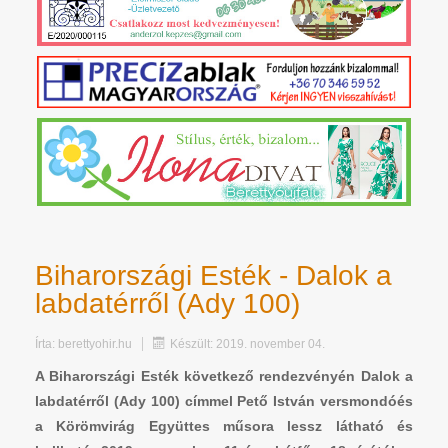
Biharországi Esték - Dalok a
labdatérről (Ady 100)
Írta:
berettyohir.hu
Készült: 2019. november 04.
A Biharországi Esték következő rendezvényén Dalok a
labdatérről (Ady 100) címmel Pető István versmondóés
a Körömvirág Együttes műsora lessz látható és