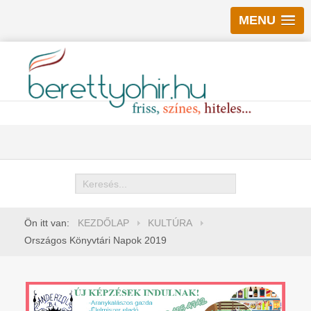
MENU
Keresés
Ön itt van:
KEZDŐLAP
KULTÚRA
Országos Könyvtári Napok 2019