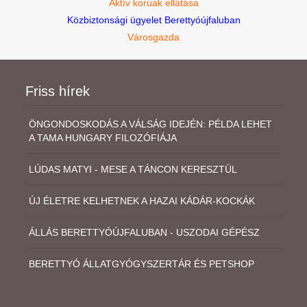
Aktív korúak ellátása
Közbiztonsági ügyelet Berettyóújfaluban
Városgazda
Friss hírek
ÖNGONDOSKODÁS A VÁLSÁG IDEJÉN: PÉLDA LEHET
A TAMA HUNGARY FILOZÓFIÁJA
LÚDAS MATYI - MESE A TÁNCON KERESZTÜL
ÚJ ÉLETRE KELHETNEK A HAZAI KÁDÁR-KOCKÁK
ÁLLÁS BERETTYÓÚJFALUBAN - USZODAI GÉPÉSZ
BERETTYÓ ÁLLATGYÓGYSZERTÁR ÉS PETSHOP